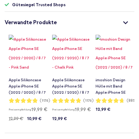
Gütesiegel Trusted Shops
Verwandte Produkte
Apple Silikoncase
Apple Silikoncase
imoshion Design
Apple iPhone SE
Apple iPhone SE
Hülle mit Band
(2022 / 2020) / 8 / 7
(2022 / 2020) / 8 / 7
Apple iPhone SE
- Pink Sand
- Chalk Pink
(2022 / 2020) / 8 / 7
Bewertung:
Bewertung:
Bewertung:
(1176)
(1176)
(885)
97%
97%
94%
- Jellyfish
19,99 €
19,99 €
12,99 €
Preisempfehlung
Preisempfehlung
Watercolor
12,99 €
10,99 €
12,99 €