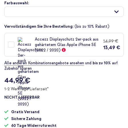
Zum
Farbauswahl:
Anfang
der
Bildgalerie
springen
Vervollständigen Sie Ihre Bestellung:
(bis zu 10% Rabatt)
Accezz Displayschutz 2er-pack aus
14,99 €
gehärtetem Glas Apple iPhone SE
13,49 €
(2022 / 2020)
Alle anderen Kombinationsangebote ansehen
und
bis zu 10%
auf
Zubehör sparen
44,99 €
1-2 Werktage Lieferzeit*
NICHT LIEFERBAR
Gratis Versand
Sichere Zahlung
60 Tage Widerrufsrecht