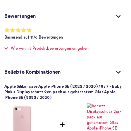
Sie suchen eine elegante Hülle, die Ihr Handy vor alltäglichen
Nein
Schäden schützt? Bestellen Sie dann dieses Apple Silikon-Case!
Nein
Bewertungen
Tipp:
Sehen Sie sich auch die Displayschutzfolien an, um Ihr Gerät
Nein
optimal zu schützen.
Nicht zutreffend
Bewertung:
97
%
Nein
Basierend auf
1176
Bewertungen
of
Schutz bis zu 1 m
100
Wie wir mit Produktbewertungen umgehen
Nein
Sehr gut
Nein
190198001481
Beliebte Kombinationen
Apple
MMX12ZM/A
Apple Silikoncase Apple iPhone SE (2022 / 2020) / 8 / 7 - Baby
Rosa
Pink + Displayschutz 2er-pack aus gehärtetem Glas Apple
iPhone SE (2022 / 2020)
Silikon und TPU (weich)
Kein
35
Apple
A1660, A1778, A1779, A1863, A1905, A1906,