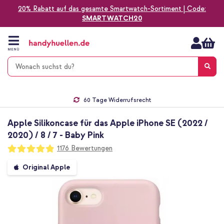
20% Rabatt auf das gesamte Smartwatch-Sortiment | Code:
SMARTWATCH20
Zum
Inhalt
springen
MENÜ
Gratis Versand
1-2 Werktage Lieferzeit*
60 Tage Widerrufsrecht
Die Nr. 1 für Apple Zubehör in Deutschland!
Apple Silikoncase für das Apple iPhone SE (2022 /
2020) / 8 / 7 - Baby Pink
Bewertung:
1176
Bewertungen
97
100
% of
Zum
Original Apple
Ende
der
Bildgalerie
springen