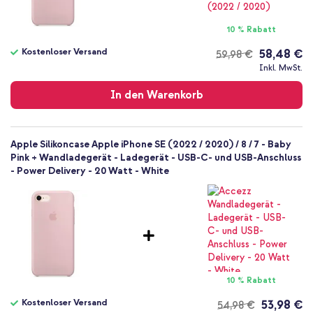
A2275, A2296, A2298, A2595, A2782, A2783, A2784, A2785
Smartphone
10 % Rabatt
Keine
Nein
Kostenloser Versand
58,48 €
59,98 €
Kostenloser
Backcover, Soft Case
Inkl. MwSt.
Versand
Hülle
In den Warenkorb
Rückseite & Seite
Apple Silikoncase Apple iPhone SE (2022 / 2020) / 8 / 7 - Baby
Pink + Wandladegerät - Ladegerät - USB-C- und USB-Anschluss
- Power Delivery - 20 Watt - White
10 % Rabatt
Kostenloser Versand
53,98 €
54,98 €