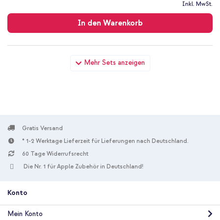
Kostenloser
Inkl. MwSt.
Versand
In den Warenkorb
Apple Silikoncase Apple iPhone SE (2022 / 2020) / 8 / 7 - Baby
Mehr Sets anzeigen
Pink + USB-C zu Lightning-Kabel - Refurbished - 1 Meter - Weiß
Gratis Versand
* 1-2 Werktage Lieferzeit für Lieferungen nach Deutschland.
10 % Rabatt
60 Tage Widerrufsrecht
Kostenloser Versand
58,49 €
59,99 €
Die Nr. 1 für Apple Zubehör in Deutschland!
Kostenloser
Inkl. MwSt.
Versand
In den Warenkorb
Konto
Mein Konto