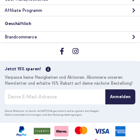
Affiliate Programm
Geschäftlich
Brandcommerce
Jetzt 15% sparen!
Verpasse keine Neuigkeiten und Aktionen. Abonniere unseren
Newsletter und erhalte 15% Rabatt auf deine nächste Bestellung!
M
Anmelden
e
l
d
Diese Website ist durch reCAPTCHA gesichert und es gelten die
Google-
Datenschutzbestimmungen
und die
Nutzungsbedingungen
.
e
n
S
i
e