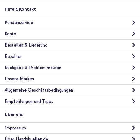
Apple Silikoncase Apple iPhone SE (2022 / 2020) / 8 / 7 - Baby
Pink + Full Cover Screen Protector aus gehärtetem Glas Apple
Hilfe & Kontakt
iPhone SE (2022 / 2020) / 8 / 7 / 6(s)
Kundenservice
Konto
Bestellen & Lieferung
Bezahlen
10 % Rabatt
Rückgabe & Problem melden
Kostenloser Versand
56,68 €
57,98 €
Unsere Marken
Kostenloser
Inkl. MwSt.
Versand
Allgemeine Geschäftsbedingungen
In den Warenkorb
Empfehlungen und Tipps
Über uns
Impressum
Über Handyhuellen.de