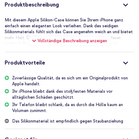
Produktbeschreibung
Mit diesem Apple Silikon-Case können Sie Ihrem iPhone ganz
einfach einen eleganten Look verleihen. Dank des seidigen
Silikonmaterials fühlt sich das Case angenehm weich an und bietet
mehr Halt. Die Innenseite der Hülle besteht aus Mikrofaser,
Vollständige Beschreibung anzeigen
wodurch Ihr Telefon vor Kratzern und Staub geschützt ist.
Originalprodukt von Apple
Apple ist bekannt für seine hochwertigen Produkte. Dieses Silikon-
Produktvorteile
Case ist da keine Ausnahme. Dieses Hüllenmodell wurde von den
Experten bei Apple Tausende Stunden lang getestet, wodurch die
Zuverlässigkeit der Hülle gewährleistet ist.
Zuverlässige Qualität, da es sich um ein Originalprodukt von
Apple handelt.
Wirksamer Schutz vor Schäden im täglichen Gebrauch
Da die Hülle aus stoßdämpfendem Silikon besteht, bietet sie
Ihr iPhone bleibt dank des stoßfesten Materials vor
Ihrem iPhone einen guten Schutz vor alltäglichen Schäden. Man
alltäglichen Schäden geschützt.
denke hierbei an Kratzer, wenn Sie Ihr Handy etwas zu hart auf den
Ihr Telefon bleibt schlank, da es durch die Hülle kaum an
Tisch legen oder es versehentlich aus der Hand fallen lassen.
Volumen zunimmt.
Letzteres wird deutlich seltener vorkommen, da das
Silikonmaterial auch für besseren Grip am Telefon sorgt.
Das Silikonmaterial ist empfindlich gegen Staubanziehung
Das schlanke Design Ihres iPhones bleibt erhalten
Dieses Apple Silikon-Case sieht nicht nur elegant aus, es ist auch