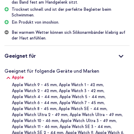
das Band fest am Handgelenk sitzt.
Wasserfest und schnell trocknend
Trocknet schnell und ist der perfekte Begleiter beim
Dank der vollen Wasserbeständigkeit musst du dir keine Sorgen
Schwimmen.
über Regen oder Schweiß machen. Das Armband trocknet auch
Ein Produkt von imoshion.
sofort auf, so dass du schnell mit deinem Tag weitermachen
kannst. Ideal zum Schwimmen im Meer oder im Pool.
Bei warmem Wetter können sich Silikonarmbänder klebrig auf
der Haut anfühlen.
Original imoshion Produkt
imoshion ist seit 2019 eine unserer eigenen Marken! Auf diese
Weise versuchen wir, den Kunden in ihren Accessoire-Wünschen in
Geeignet für
breitestem Sinne entgegenzukommen, ob es sich nun um eine
Handyhülle, Kabel, Laptop-Hülle, Powerbank oder Kopfhörer
handelt. Das Sortiment deckt die Grundbedürfnisse vieler
Geeignet für folgende Geräte und Marken
Benutzer ab und wird zudem zu einem angenehmen Preis
Apple
angeboten!
Apple Watch 9 - 45 mm
Apple Watch 1 - 42 mm
Apple Watch 2 - 42 mm
Apple Watch 3 - 42 mm
Warum das imoshion Sport⁺ Armband für die Apple Watch?
Apple Watch 4 - 44 mm
Apple Watch 5 - 44 mm
Leichtes und flexibles Silikonmaterial
Apple Watch 6 - 44 mm
Apple Watch 7 - 45 mm
Apple Watch 8 - 45 mm
Apple Watch SE - 44 mm
Weiches Silikon, geeignet für Tag- und Nachtgebrauch
Apple Watch Ultra 2 - 49 mm
Apple Watch Ultra - 49 mm
Lochmuster lässt die Haut atmen
Apple Watch 10 - 46 mm
Apple Watch Ultra 3 - 49 mm
Apple Watch 11 - 46 mm
Apple Watch SE 3 - 44 mm
Eine einzigartige Edelstahl-Stiftverschluss mit doppelter
Apple Watch SE 2 - 44 mm
Apple Watch 9
Apple Watch 6