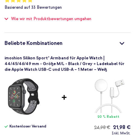
97
%
Apple
Basierend auf
33
Bewertungen
of
Smartwatch
100
Wie wir mit Produktbewertungen umgehen
Smartwatch-Armbänder
1 Pc
Keine
Größe M/L
Beliebte Kombinationen
Stiftverschluss
imoshion Silikon Sport⁺ Armband für Apple Watch |
44/45/46/49 mm - Größe M/L - Black / Grey + Ladekabel für
die Apple Watch USB-C und USB-A – 1 Meter – Weiß
20 % Rabatt
Kostenloser Versand
21,98 €
24,98 €
Kostenloser
Inkl. MwSt.