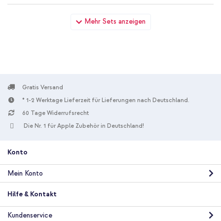
imoshion Silikon Sport⁺ Armband für Apple Watch |
Mehr Sets anzeigen
44/45/46/49 mm - Größe M/L - Black / Grey + Wandladegerät
- Ladegerät - USB-C- und USB-Anschluss - Power Delivery - 20
Watt - White
Gratis Versand
* 1-2 Werktage Lieferzeit für Lieferungen nach Deutschland.
60 Tage Widerrufsrecht
10 % Rabatt
Die Nr. 1 für Apple Zubehör in Deutschland!
Kostenloser Versand
18,98 €
19,98 €
Kostenloser
Inkl. MwSt.
Konto
Versand
In den Warenkorb
Mein Konto
Hilfe & Kontakt
Kundenservice