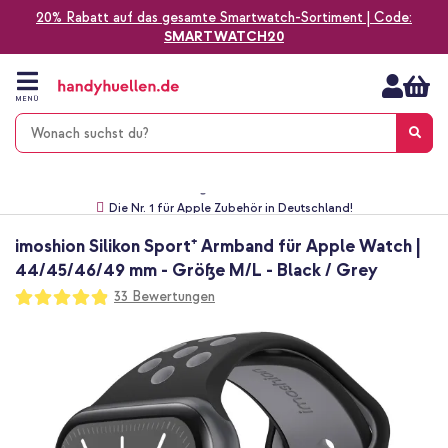
20% Rabatt auf das gesamte Smartwatch-Sortiment | Code:
SMARTWATCH20
Zum
Inhalt
springen
MENÜ
Gratis Versand
1-2 Werktage Lieferzeit*
60 Tage Widerrufsrecht
Die Nr. 1 für Apple Zubehör in Deutschland!
imoshion Silikon Sport⁺ Armband für Apple Watch |
44/45/46/49 mm - Größe M/L - Black / Grey
Bewertung:
33
Bewertungen
97
100
% of
Zum
Ende
der
Bildgalerie
springen