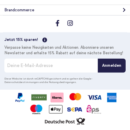
Brandcommerce
Jetzt 15% sparen!
Verpasse keine Neuigkeiten und Aktionen. Abonniere unseren
Newsletter und erhalte 15% Rabatt auf deine nächste Bestellung!
M
Anmelden
e
l
d
Diese Website ist durch reCAPTCHA gesichert und es gelten die
Google-
Datenschutzbestimmungen
und die
Nutzungsbedingungen
.
e
n
S
i
e
s
i
c
h