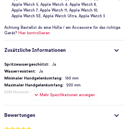
Schlaufe
Apple Watch 5
Apple Watch 4
Apple Watch 8
Wasserfest und sofort trocken: perfekt zum Schwimmen
Apple Watch 7
Apple Watch 11
Apple Watch 10
Apple Watch SE
Apple Watch Ultra
Apple Watch 3
Geeignet für Apple Watch Series 1-9, SE und Ultra
Ein imoshion Produkt
Achtung
Bestellst du eine Hülle / ein Accessoire für das richtige
Gerät?
Hier kontrollieren
Mit 1 Jahr Garantie
Zusätzliche Informationen
Suchst du ein Silikonarmband für jeden Anlass? Oder mehrere für
verschiedene Outfits: mix 'n match! Entscheide dich für das
imoshion Sport⁺ Armband.
Zusätzliche
Ja
Informationen
Ja
160 mm
200 mm
8718949999447
Mehr Spezifikationen anzeigen
imoshion
1006285
Schwarz
Bewertungen
Silikon und TPU (weich)
20 mm
Bewertung: