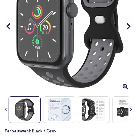
Zum
Farbauswahl:
Black / Grey
Anfang