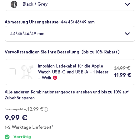
Black / Grey
der
Bildgalerie
springen
Abmessung Uhrengehäuse:
44/45/46/49 mm
44/45/46/49 mm
Vervollständigen Sie Ihre Bestellung:
(bis zu 10% Rabatt)
imoshion Ladekabel für die Apple
14,99 €
Watch USB-C und USB-A – 1 Meter
11,99 €
– Weiß
Alle anderen Kombinationsangebote ansehen
und
bis zu 10%
auf
Zubehör sparen
12,99 €
Preisempfehlung
9,99 €
1-2 Werktage Lieferzeit*
Vorrätig