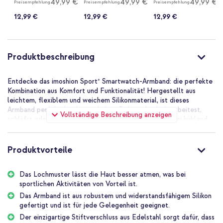
49,99 €
49,99 €
49,99 €
Preisempfehlung
Preisempfehlung
Preisempfehlung
12,99 €
12,99 €
12,99 €
Produktbeschreibung
Entdecke das imoshion Sport⁺ Smartwatch-Armband: die perfekte
Kombination aus Komfort und Funktionalität! Hergestellt aus
leichtem, flexiblem und weichem Silikonmaterial, ist dieses
Armband perfekt für den täglichen Gebrauch, ob du arbeitest,
Vollständige Beschreibung anzeigen
schläfst oder Sport treibst. Das Lochmuster wirkt dabei kühlend,
ideal für sportliche Aktivitäten.
Sportlich und sicher
Produktvorteile
Das Armband hat eine einzigartige doppelte Schlaufe mit
Stiftverschluss, so dass es fest um dein Handgelenk bleibt, selbst
Das Lochmuster lässt die Haut besser atmen, was bei
bei intensiven Aktivitäten. Du ziehst das Armband durch die erste
sportlichen Aktivitäten von Vorteil ist.
Schlaufe, drückst es durch den Edelstahlstift für den gewünschten
Handgelenkumfang und ziehst das Ende durch die zweite
Das Armband ist aus robustem und widerstandsfähigem Silikon
Schlaufe. Darüber hinaus sorgt das Lochmuster dafür, dass die
gefertigt und ist für jede Gelegenheit geeignet.
Haut atmen kann, sehr praktisch beim Sport!
Der einzigartige Stiftverschluss aus Edelstahl sorgt dafür, dass