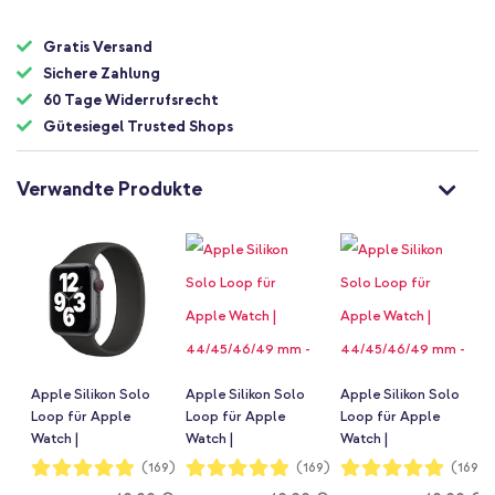
Gratis Versand
Sichere Zahlung
60 Tage Widerrufsrecht
Gütesiegel Trusted Shops
Verwandte Produkte
Apple Silikon Solo
Apple Silikon Solo
Apple Silikon Solo
Loop für Apple
Loop für Apple
Loop für Apple
Watch |
Watch |
Watch |
44/45/46/49 mm -
44/45/46/49 mm -
44/45/46/49 mm -
Bewertung:
Bewertung:
Bewertung:
(169)
(169)
(169)
98%
98%
98%
Größe 8 - Schwarz
Größe 7 - Schwarz
Größe 6 - Schwarz