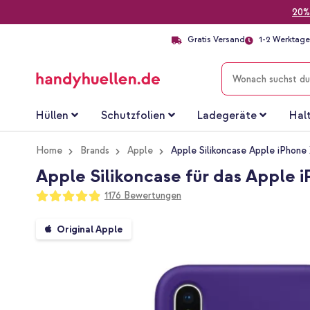
20%
Gratis Versand
1-2 Werktage 
SUCHE
Hüllen
Schutzfolien
Ladegeräte
Hal
Home
Brands
Apple
Apple Silikoncase Apple iPhone 
Apple Silikoncase für das Apple i
Bewertung:
1176
Bewertungen
97
100
% of
Zum
Original Apple
Ende
der
Bildgalerie
springen