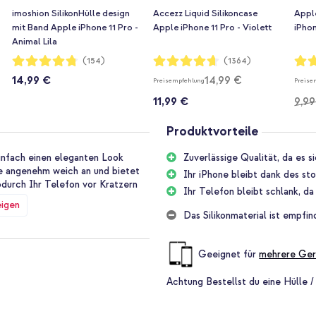
imoshion SilikonHülle design
Accezz Liquid Silikoncase
Appl
mit Band Apple iPhone 11 Pro -
Apple iPhone 11 Pro - Violett
iPhon
Animal Lila
Bewertung:
Bewertung:
Bewe
(154)
(1364)
95%
93%
97%
14,99 €
14,99 €
Preisempfehlung
Preise
11,99 €
9,99
Produktvorteile
infach einen eleganten Look
Zuverlässige Qualität, da es s
ase angenehm weich an und bietet
Ihr iPhone bleibt dank des st
odurch Ihr Telefon vor Kratzern
Ihr Telefon bleibt schlank, d
eigen
Das Silikonmaterial ist empfi
kon-Case ist da keine Ausnahme.
de Stunden lang getestet,
Geeignet für
mehrere Ger
Achtung
Bestellst du eine Hülle /
Ihrem iPhone einen guten Schutz
ie Ihr Handy etwas zu hart auf