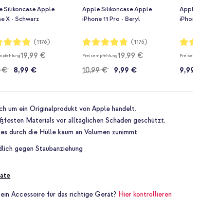
e Silikoncase Apple
Apple Silikoncase Apple
Apple Siliko
e X - Schwarz
iPhone 11 Pro - Beryl
iPhone 11 Pro
rtung:
Bewertung:
Bewertung:
(1176)
(1176)
97%
97%
19,99 €
19,99 €
mpfehlung
Preisempfehlung
Preisempfehlung
 €
8,99 €
10,99 €
9,99 €
9,99 €
ich um ein Originalprodukt von Apple handelt.
oßfesten Materials vor alltäglichen Schäden geschützt.
a es durch die Hülle kaum an Volumen zunimmt.
ndlich gegen Staubanziehung
äte
 ein Accessoire für das richtige Gerät?
Hier kontrollieren