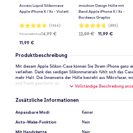
Accezz Liquid Silikoncase
imoshion Design Hülle mit
Apple iPhone X / Xs - Violett
Band Apple iPhone X / Xs -
Bordeaux Graphic
Bewertung:
Bewertung:
(1364)
(885)
93%
94%
14,99 €
12,99 €
11,99 €
Preisempfehlung
11,99 €
Produktbeschreibung
Mit diesem Apple Silikon-Case können Sie Ihrem iPhone ganz e
verleihen. Dank des seidigen Silikonmaterials fühlt sich das C
mehr Halt. Die Innenseite der Hülle besteht aus Mikrofaser, w
und Staub geschützt ist.
Vollständige Beschreibung anz
Originalprodukt von Apple
Apple ist bekannt für seine hochwertigen Produkte. Dieses Sili
Zusätzliche Informationen
Dieses Hüllenmodell wurde von den Experten bei Apple Tausen
wodurch die Zuverlässigkeit der Hülle gewährleistet ist.
Zusätzliche
Anpassbare Modi
Keiner
Informationen
Wirksamer Schutz vor Schäden im täglichen Gebrauch
Auto-Wake-Funktion
Nein
Da die Hülle aus stoßdämpfendem Silikon besteht, bietet sie 
vor alltäglichen Schäden. Man denke hierbei an Kratzer, wenn S
Mit Handykette
Nein