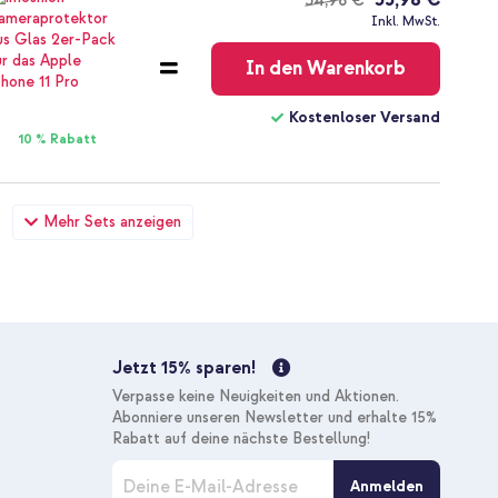
54,98 €
Kostenloser
Inkl. MwSt.
Versand
In den Warenkorb
Kostenloser Versand
10 % Rabatt
X - Ultra Violet + Wandladegerät - Ladegerät - USB-C- und
Mehr Sets anzeigen
- 20 Watt - White
53,98 €
54,98 €
Kostenloser
Inkl. MwSt.
Versand
In den Warenkorb
Jetzt 15% sparen!
Kostenloser Versand
Verpasse keine Neuigkeiten und Aktionen.
10 % Rabatt
Abonniere unseren Newsletter und erhalte 15%
Rabatt auf deine nächste Bestellung!
M
 - Ultra Violet + USB-C zu Lightning-Kabel - Refurbished - 1
Anmelden
e