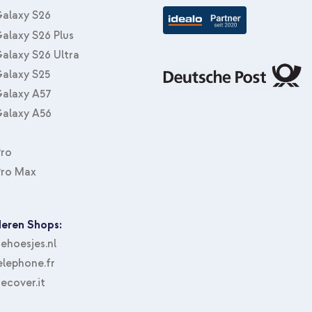
Meter - Weiß
alaxy S26
alaxy S26 Plus
alaxy S26 Ultra
alaxy S25
alaxy A57
alaxy A56
Pro
Apple Silikoncase Apple iPhone X
Applicator Apple iPhone 11 Pro / 
Pro Max
eren Shops:
hoesjes.nl
lephone.fr
ecover.it