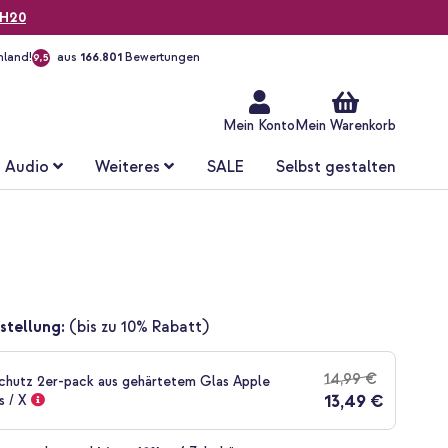
H20
hland!
aus
166.801
Bewertungen
9,5
Zum
Inhalt
springen
Mein Konto
Mein Warenkorb
Audio
Weiteres
SALE
Selbst gestalten
stellung:
(bis zu 10% Rabatt)
14,99 €
chutz 2er-pack aus gehärtetem Glas Apple
13,49 €
s / X