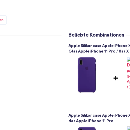
en. Letzteres wird deutlich
Grip am Telefon sorgt.
en
ch schlank und leicht. Auf diese
eibt schön schlank. So passt Ihr
n Rucksack.
Beliebte Kombinationen
lle Anschlüsse, Tasten und die
Apple Silikoncase Apple iPhone 
 vorgesehen. Die Hülle kann sogar
Glas Apple iPhone 11 Pro / Xs / X
diese Funktion unterstützt. So
Apple Silikoncase Apple iPhone 
das Apple iPhone 11 Pro