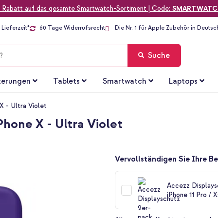
 Rabatt auf das gesamte Smartwatch-Sortiment | Code:
SMARTWATC
Lieferzeit*
60 Tage Widerrufsrecht
Die Nr. 1 für Apple Zubehör in Deutsc
Suche
terungen
Tablets
Smartwatch
Laptops
X - Ultra Violet
Phone X - Ultra Violet
Vervollständigen Sie Ihre Be
Accezz Displays
iPhone 11 Pro / X