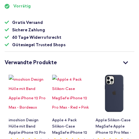
Vorrätig
Gratis Versand
Sichere Zahlung
60 Tage Widerrufsrecht
Gütesiegel Trusted Shops
Verwandte Produkte
imoshion Design
Apple 4 Pack
Apple Silikon-Case
Hülle mit Band
Silikon-Case
MagSafe Apple
Apple iPhone 12 Pro
MagSafe iPhone 12
iPhone 12 Pro Max -
Max - Bordeaux
Pro Max - Red + Pink
Deep Navy