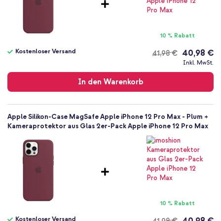
Smartphone
Keine
Nein
10 % Rabatt
Backcover, Soft Case
Kostenloser Versand
40,98 €
41,98 €
Hülle
Kostenloser
Inkl. MwSt.
Rückseite & Seite
Versand
In den Warenkorb
Apple Silikon-Case MagSafe Apple iPhone 12 Pro Max - Plum +
Kameraprotektor aus Glas 2er-Pack Apple iPhone 12 Pro Max
10 % Rabatt
Kostenloser Versand
40,98 €