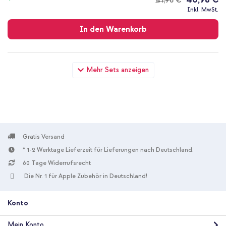
41,98 €
Kostenloser
Inkl. MwSt.
Versand
In den Warenkorb
Apple Silikon-Case MagSafe Apple iPhone 12 Pro Max - Plum +
Mehr Sets anzeigen
Wandladegerät - Ladegerät - USB-C- und USB-Anschluss -
Power Delivery - 20 Watt - White
Gratis Versand
* 1-2 Werktage Lieferzeit für Lieferungen nach Deutschland.
60 Tage Widerrufsrecht
10 % Rabatt
Die Nr. 1 für Apple Zubehör in Deutschland!
Kostenloser Versand
40,98 €
41,98 €
Kostenloser
Inkl. MwSt.
Versand
Konto
In den Warenkorb
Mein Konto