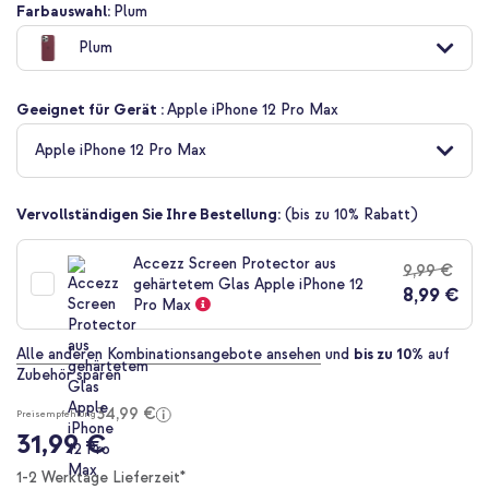
Zum
Farbauswahl:
Plum
Anfang
Plum
der
Bildgalerie
springen
Geeignet für Gerät :
Apple iPhone 12 Pro Max
Apple iPhone 12 Pro Max
Vervollständigen Sie Ihre Bestellung:
(bis zu 10% Rabatt)
Accezz Screen Protector aus
9,99 €
gehärtetem Glas Apple iPhone 12
8,99 €
Pro Max
Alle anderen Kombinationsangebote ansehen
und
bis zu 10%
auf
Zubehör sparen
34,99 €
Preisempfehlung
31,99 €
1-2 Werktage Lieferzeit*