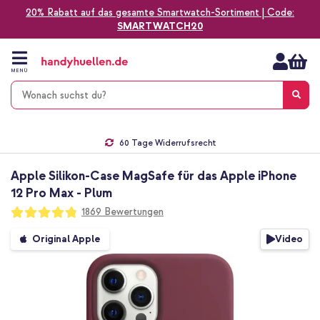
20% Rabatt auf das gesamte Smartwatch-Sortiment | Code:
SMARTWATCH20
Zum
Inhalt
springen
MENÜ
Gratis Versand
1-2 Werktage Lieferzeit*
60 Tage Widerrufsrecht
Die Nr. 1 für Apple Zubehör in Deutschland!
Apple Silikon-Case MagSafe für das Apple iPhone
12 Pro Max - Plum
Bewertung:
1869
Bewertungen
96
100
% of
Zum
Video
Original Apple
Ende
der
Bildgalerie
springen