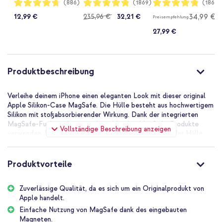
Bewertung:
Bewertung:
Bewertung:
(886)
(1869)
(1869)
94%
96%
96%
Graphic
Citrus + Cantaloupe
34,99 €
12,99 €
Regulärer
235,96 €
32,21 €
Preisempfehlung
+ Black
Preis
27,99 €
Produktbeschreibung
Verleihe deinem iPhone einen eleganten Look mit dieser original
Apple Silikon-Case MagSafe. Die Hülle besteht aus hochwertigem
Silikon mit stoßabsorbierender Wirkung. Dank der integrierten
MagSafe-Funktion lassen sich problemlos MagSafe-Produkte
Vollständige Beschreibung anzeigen
verwenden. Dank des leichten und schlanken Designs der Hülle
wird das Handy kaum vergrößert.
Originalprodukt von Apple
Produktvorteile
Da diese Hülle ein Originalprodukt von Apple ist, passt sie perfekt
um dein Handy. Die Hülle wurde Tausende von Stunden getestet,
sowohl während der Entwicklungsphase als auch im
Zuverlässige Qualität, da es sich um ein Originalprodukt von
Herstellungsprozess. Das sorgt dafür, dass sämtliche
Apple handelt.
Aussparungen, Anschlüsse und die Kamera des Smartphones
Einfache Nutzung von MagSafe dank des eingebauten
einfach zu bedienen sind und das Gerät gut vor Alltagsschäden
Magneten.