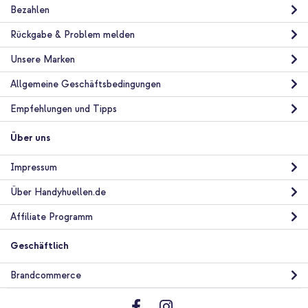
Bezahlen
10 % Rabatt
Rückgabe & Problem melden
Kostenloser Versand
58,49 €
59,99 €
Unsere Marken
Kostenloser
Inkl. MwSt.
Versand
Allgemeine Geschäftsbedingungen
In den Warenkorb
Empfehlungen und Tipps
Über uns
Apple Silikoncase Apple iPhone X - Peach + GLAStR Fit
Displayschutzfolie 2er-Pack + Applicator Apple iPhone 11 Pro /
Xs / X
Impressum
Über Handyhuellen.de
Affiliate Programm
Geschäftlich
10 % Rabatt
Brandcommerce
Kostenloser Versand
67,48 €
69,98 €