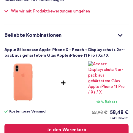
of
Schutz bis zu 1 m
100
Wie wir mit Produktbewertungen umgehen
Nein
Sehr gut
Nein
190198742025
Beliebte Kombinationen
Apple
MRRC2ZM/A
Apple Silikoncase Apple iPhone X - Peach + Displayschutz 2er-
Orange
pack aus gehärtetem Glas Apple iPhone 11 Pro / Xs / X
Silikon und TPU (weich)
Kein
47
Apple
Smartphone
Keine
10 % Rabatt
Nein
Backcover, Soft Case
Kostenloser Versand
58,48 €
59,98 €
Kostenloser
Hülle
Inkl. MwSt.
Versand
Rückseite & Seite
In den Warenkorb