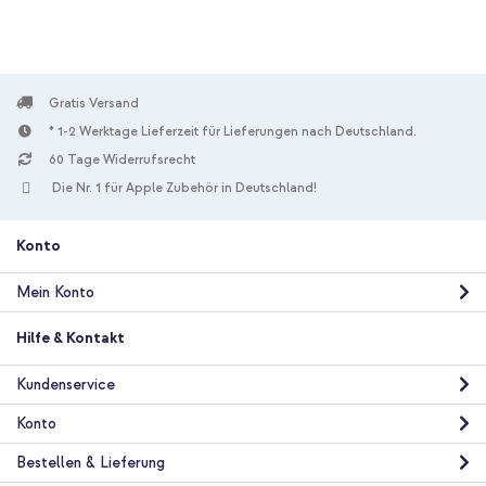
Gratis Versand
* 1-2 Werktage Lieferzeit für Lieferungen nach Deutschland.
10 % Rabatt
60 Tage Widerrufsrecht
Die Nr. 1 für Apple Zubehör in Deutschland!
Kostenloser Versand
53,98 €
54,98 €
Kostenloser
Inkl. MwSt.
Versand
Konto
In den Warenkorb
Mein Konto
Apple Silikoncase Apple iPhone X - Peach + USB-C zu Lightning-
Hilfe & Kontakt
Kabel - Refurbished - 1 Meter - Weiß
Kundenservice
Konto
Bestellen & Lieferung