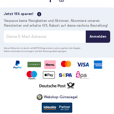
Kostenloser
Inkl. MwSt.
Versand
In den Warenkorb
Jetzt 15% sparen!
Verpasse keine Neuigkeiten und Aktionen. Abonniere unseren
Newsletter und erhalte 15% Rabatt auf deine nächste Bestellung!
M
Anmelden
e
l
d
Diese Website ist durch reCAPTCHA gesichert und es gelten die
Google-
Datenschutzbestimmungen
und die
Nutzungsbedingungen
.
e
n
S
i
e
s
i
c
h
f
Webshop-Gütesiegel
ü
r
u