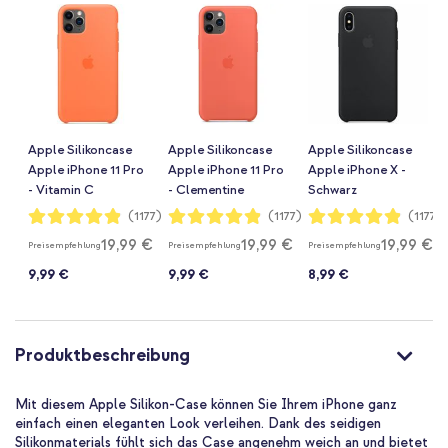
Apple Silikoncase
Apple Silikoncase
Apple Silikoncase
Apple iPhone 11 Pro
Apple iPhone 11 Pro
Apple iPhone X -
- Vitamin C
- Clementine
Schwarz
Orange
Bewertung:
Bewertung:
Bewertung:
(1177)
(1177)
(1177)
97%
97%
97%
19,99 €
19,99 €
19,99 €
Preisempfehlung
Preisempfehlung
Preisempfehlung
9,99 €
9,99 €
8,99 €
Produktbeschreibung
Mit diesem Apple Silikon-Case können Sie Ihrem iPhone ganz
einfach einen eleganten Look verleihen. Dank des seidigen
Silikonmaterials fühlt sich das Case angenehm weich an und bietet