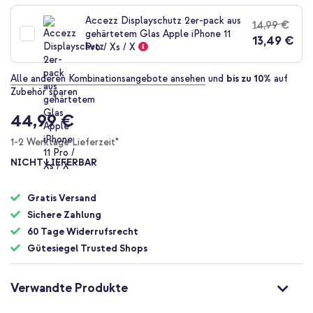
Anfang
der
Accezz Displayschutz 2er-pack aus
14,99 €
Bildgalerie
gehärtetem Glas Apple iPhone 11
13,49 €
springen
Pro / Xs / X
Alle anderen Kombinationsangebote ansehen
und
bis zu 10%
auf
Zubehör sparen
44,99 €
1-2 Werktage Lieferzeit*
NICHT LIEFERBAR
Gratis Versand
Sichere Zahlung
60 Tage Widerrufsrecht
Gütesiegel Trusted Shops
Verwandte Produkte