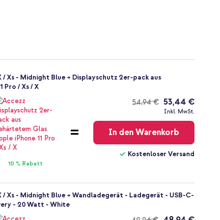
 / Xs - Midnight Blue + Displayschutz 2er-pack aus
 Pro / Xs / X
53,44 €
54,94 €
Kostenloser
Inkl. MwSt.
Versand
In den Warenkorb
Kostenloser Versand
10 % Rabatt
X / Xs - Midnight Blue + Wandladegerät - Ladegerät - USB-C-
ery - 20 Watt - White
48,94 €