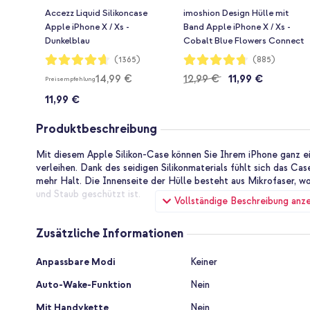
Accezz Liquid Silikoncase
imoshion Design Hülle mit
Apple iPhone X / Xs -
Band Apple iPhone X / Xs -
Dunkelblau
Cobalt Blue Flowers Connect
Bewertung:
Bewertung:
(1365)
(885)
93%
94%
14,99 €
12,99 €
11,99 €
Preisempfehlung
11,99 €
Produktbeschreibung
Mit diesem Apple Silikon-Case können Sie Ihrem iPhone ganz e
verleihen. Dank des seidigen Silikonmaterials fühlt sich das C
mehr Halt. Die Innenseite der Hülle besteht aus Mikrofaser, w
und Staub geschützt ist.
Vollständige Beschreibung anz
Originalprodukt von Apple
Apple ist bekannt für seine hochwertigen Produkte. Dieses Sili
Zusätzliche Informationen
Dieses Hüllenmodell wurde von den Experten bei Apple Tausen
wodurch die Zuverlässigkeit der Hülle gewährleistet ist.
Zusätzliche
Anpassbare Modi
Keiner
Informationen
Wirksamer Schutz vor Schäden im täglichen Gebrauch
Auto-Wake-Funktion
Nein
Da die Hülle aus stoßdämpfendem Silikon besteht, bietet sie 
vor alltäglichen Schäden. Man denke hierbei an Kratzer, wenn S
Mit Handykette
Nein