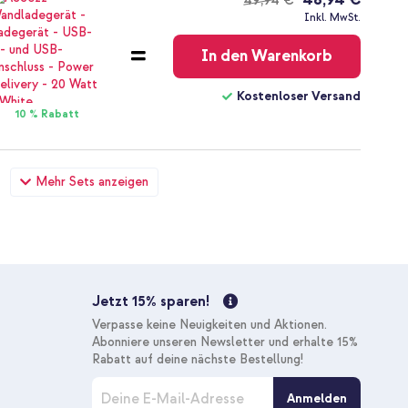
49,94 €
Kostenloser
Inkl. MwSt.
Versand
In den Warenkorb
Kostenloser Versand
10 % Rabatt
 / Xs - Midnight Blue + USB-C zu Lightning-Kabel -
Mehr Sets anzeigen
53,45 €
54,95 €
Kostenloser
Inkl. MwSt.
Versand
In den Warenkorb
Jetzt 15% sparen!
Kostenloser Versand
Verpasse keine Neuigkeiten und Aktionen.
10 % Rabatt
Abonniere unseren Newsletter und erhalte 15%
Rabatt auf deine nächste Bestellung!
M
 / Xs - Midnight Blue + GLAStR Fit Displayschutzfolie 2er-
Anmelden
e