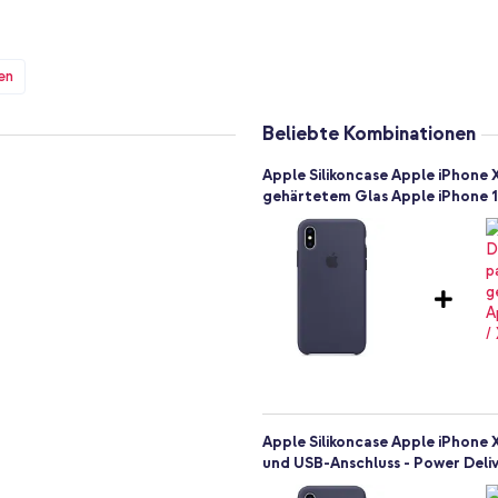
en. Letzteres wird deutlich
Grip am Telefon sorgt.
en
ch schlank und leicht. Auf diese
eibt schön schlank. So passt Ihr
n Rucksack.
Beliebte Kombinationen
lle Anschlüsse, Tasten und die
Apple Silikoncase Apple iPhone X
 vorgesehen. Die Hülle kann sogar
gehärtetem Glas Apple iPhone 11
diese Funktion unterstützt. So
Apple Silikoncase Apple iPhone 
und USB-Anschluss - Power Deliv