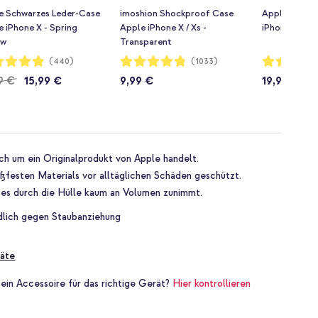
e Schwarzes Leder-Case
imoshion Shockproof Case
Apple Siliko
 iPhone X - Spring
Apple iPhone X / Xs -
iPhone X / Xs
ow
Transparent
rtung:
Bewertung:
Bewertung:
(440)
(1033)
96%
97%
9 €
15,99 €
9,99 €
19,99 €
ich um ein Originalprodukt von Apple handelt.
oßfesten Materials vor alltäglichen Schäden geschützt.
a es durch die Hülle kaum an Volumen zunimmt.
ndlich gegen Staubanziehung
äte
 ein Accessoire für das richtige Gerät?
Hier kontrollieren