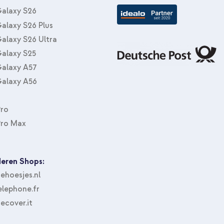
Pack + Applicator Apple iPhone 1
alaxy S26
alaxy S26 Plus
alaxy S26 Ultra
alaxy S25
alaxy A57
alaxy A56
Pro
Pro Max
eren Shops:
hoesjes.nl
lephone.fr
ecover.it