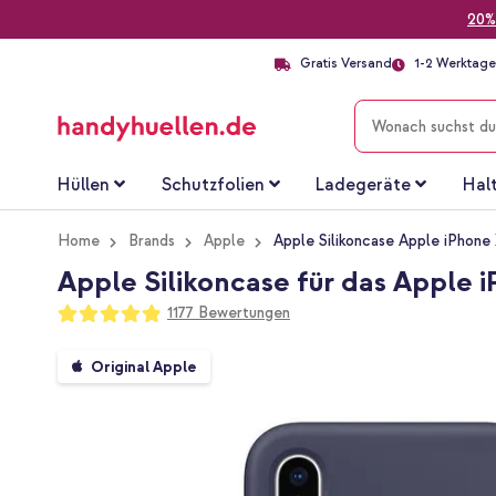
20%
Gratis Versand
1-2 Werktage 
SUCHE
Hüllen
Schutzfolien
Ladegeräte
Hal
Home
Brands
Apple
Apple Silikoncase Apple iPhone 
Apple Silikoncase für das Apple i
Bewertung:
1177
Bewertungen
97
100
% of
Zum
Original Apple
Ende
der
Bildgalerie
springen