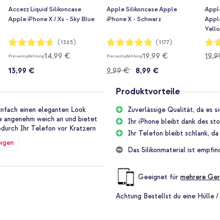
Accezz Liquid Silikoncase
Apple Silikoncase Apple
Appl
Apple iPhone X / Xs - Sky Blue
iPhone X - Schwarz
Apple
Yell
Bewertung:
Bewertung:
Bewe
(1365)
(1177)
93%
97%
97%
14,99 €
19,99 €
19,9
Preisempfehlung
Preisempfehlung
13,99 €
9,99 €
8,99 €
Produktvorteile
infach einen eleganten Look
Zuverlässige Qualität, da es s
ase angenehm weich an und bietet
Ihr iPhone bleibt dank des st
odurch Ihr Telefon vor Kratzern
Ihr Telefon bleibt schlank, d
eigen
Das Silikonmaterial ist empfi
kon-Case ist da keine Ausnahme.
de Stunden lang getestet,
Geeignet für
mehrere Ger
Achtung
Bestellst du eine Hülle /
Ihrem iPhone einen guten Schutz
ie Ihr Handy etwas zu hart auf