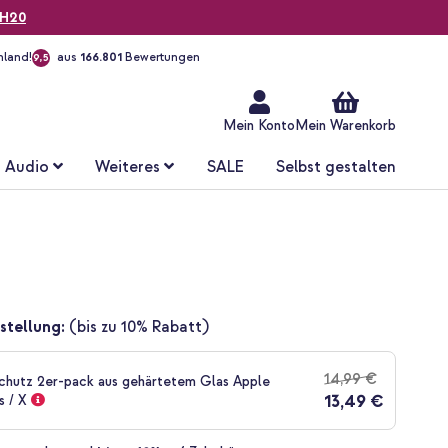
H20
hland!
aus
166.801
Bewertungen
9,5
Zum
Inhalt
springen
Mein Konto
Mein Warenkorb
Audio
Weiteres
SALE
Selbst gestalten
stellung:
(bis zu 10% Rabatt)
14,99 €
chutz 2er-pack aus gehärtetem Glas Apple
13,49 €
s / X