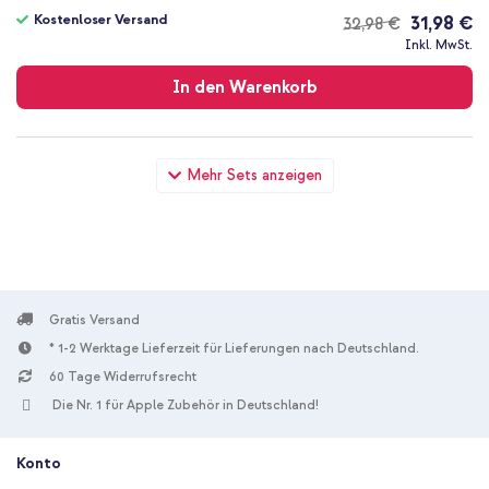
Kostenloser Versand
31,98 €
32,98 €
Kostenloser
Inkl. MwSt.
Versand
In den Warenkorb
imoshion Schutzhülle mit Handgriff kindersicher Apple iPad Air
Mehr Sets anzeigen
2 (2014) / Air 1 (2013) / Pro 9.7 (2016) - Rosa + Special Edition -
Kabellose Kinderkopfhörer mit Leopardenmuster LED Light
Cat Ear - Dezibelbegrenzer - Mit AUX-kabel - Leopard
Gratis Versand
* 1-2 Werktage Lieferzeit für Lieferungen nach Deutschland.
60 Tage Widerrufsrecht
10 % Rabatt
Die Nr. 1 für Apple Zubehör in Deutschland!
Kostenloser Versand
49,98 €
52,98 €
Kostenloser
Inkl. MwSt.
Konto
Versand