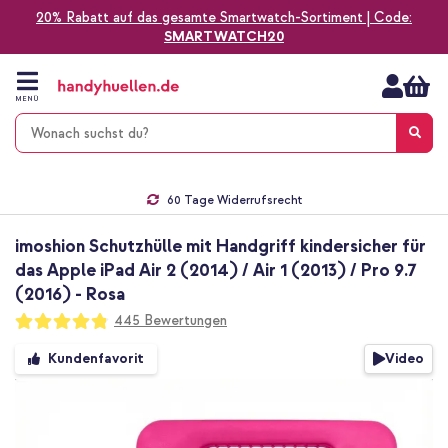
20% Rabatt auf das gesamte Smartwatch-Sortiment | Code:
SMARTWATCH20
Zum
Inhalt
springen
MENÜ
Gratis Versand
1-2 Werktage Lieferzeit*
60 Tage Widerrufsrecht
Die Nr. 1 für Apple Zubehör in Deutschland!
imoshion Schutzhülle mit Handgriff kindersicher für
das Apple iPad Air 2 (2014) / Air 1 (2013) / Pro 9.7
(2016) - Rosa
Bewertung:
445
Bewertungen
96
100
% of
Zum
Video
Kundenfavorit
Ende
der
Bildgalerie
springen