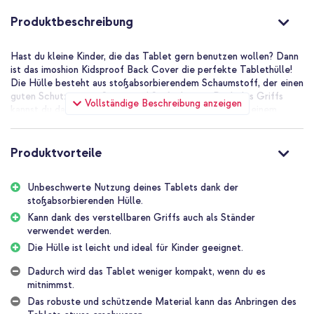
Produktbeschreibung
Hast du kleine Kinder, die das Tablet gern benutzen wollen? Dann
ist das imoshion Kidsproof Back Cover die perfekte Tablethülle!
Die Hülle besteht aus stoßabsorbierendem Schaumstoff, der einen
guten Schutz gegen Stürze und Stöße bietet. Dank des Griffs
Vollständige Beschreibung anzeigen
kannst du das Tablet überall hin mitnehmen oder es zu einem
Ständer umklappen.
Ausgezeichneter Fallschutz
Produktvorteile
Der stoßabsorbierende Schaumstoff ist leicht, sodass das Tablet
immer noch einfach zu verwenden ist. Die rutschfesten
Oberflächen überall an der Hülle sorgen dafür, dass dir die Hülle
Unbeschwerte Nutzung deines Tablets dank der
nicht so leicht aus der Hand rutscht. Der stoßabsorbierende
stoßabsorbierenden Hülle.
Schaumstoff dämpft den Aufprall bei Stürzen und Stößen und
Kann dank des verstellbaren Griffs auch als Ständer
verhindert so Schäden an deinem Tablet.
verwendet werden.
Praktisch verstellbarer Griff
Die Hülle ist leicht und ideal für Kinder geeignet.
Durch den Griff an der Tablethülle lässt es sich ganz einfach
überall hin mitnehmen. Auch Kinder können das Tablet dadurch
Dadurch wird das Tablet weniger kompakt, wenn du es
ganz einfach in jedes Zimmer mitnehmen. Darüber hinaus lässt sich
mitnimmst.
die Hülle mit dem Griff zu einem praktischen Ständer umklappen.
Das robuste und schützende Material kann das Anbringen des
Wollen sich die Kinder einen Film ansehen oder ein Spiel spielen?