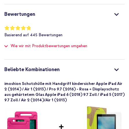
dem Tablet spielen können? Bestell dann die imoshion Kidsproof
Nein
Tablethülle!
Sehr gut
Bewertungen
Nein
Ja
Bewertung:
96
%
8719295380309
Basierend auf
445
Bewertungen
of
imoshion
100
Wie wir mit Produktbewertungen umgehen
air238028602
Rosa
PFAS-frei
Silikon und TPU (weich)
Beliebte Kombinationen
Apple
Tablet
imoshion Schutzhülle mit Handgriff kindersicher Apple iPad Air
1 Pc
2 (2014) / Air 1 (2013) / Pro 9.7 (2016) - Rosa + Displayschutz
aus gehärtetem Glas Apple iPad 6 (2018) 9.7 Zoll / iPad 5 (2017)
Nein
9.7 Zoll / Air 2 (2014)/Air 1 (2013)
Backcover, Soft Case
Hülle
Rückseite & Seite