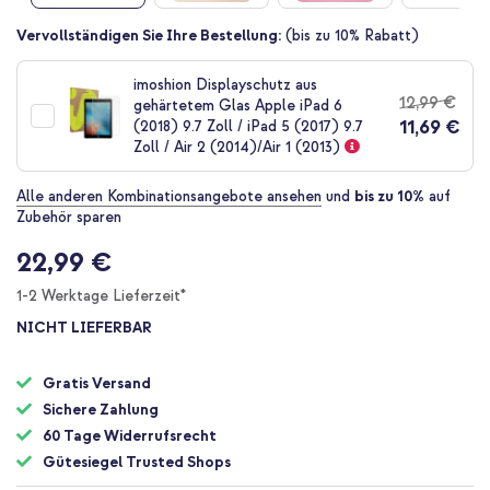
Zum
Vervollständigen Sie Ihre Bestellung:
(bis zu 10% Rabatt)
Anfang
der
imoshion Displayschutz aus
Bildgalerie
12,99 €
gehärtetem Glas Apple iPad 6
springen
11,69 €
(2018) 9.7 Zoll / iPad 5 (2017) 9.7
Zoll / Air 2 (2014)/Air 1 (2013)
Alle anderen Kombinationsangebote ansehen
und
bis zu 10%
auf
Zubehör sparen
22,99 €
1-2 Werktage Lieferzeit*
NICHT LIEFERBAR
Gratis Versand
Sichere Zahlung
60 Tage Widerrufsrecht
Gütesiegel Trusted Shops