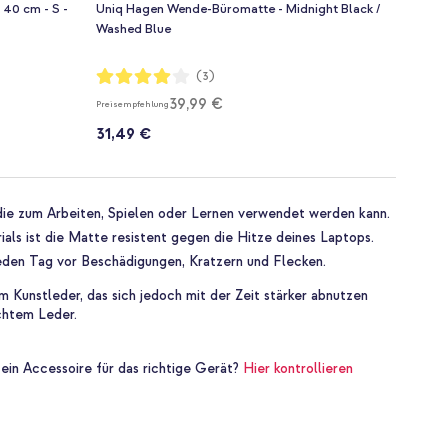
 40 cm - S -
Uniq Hagen Wende-Büromatte - Midnight Black /
Washed Blue
Bewertung:
(3)
80%
39,99 €
Preisempfehlung
31,49 €
 die zum Arbeiten, Spielen oder Lernen verwendet werden kann.
ls ist die Matte resistent gegen die Hitze deines Laptops.
jeden Tag vor Beschädigungen, Kratzern und Flecken.
m Kunstleder, das sich jedoch mit der Zeit stärker abnutzen
chtem Leder.
 ein Accessoire für das richtige Gerät?
Hier kontrollieren