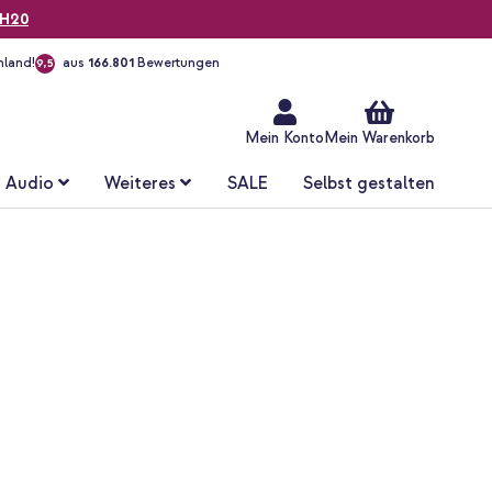
H20
hland!
aus
166.801
Bewertungen
9,5
Zum
Inhalt
springen
Mein Konto
Mein Warenkorb
Audio
Weiteres
SALE
Selbst gestalten