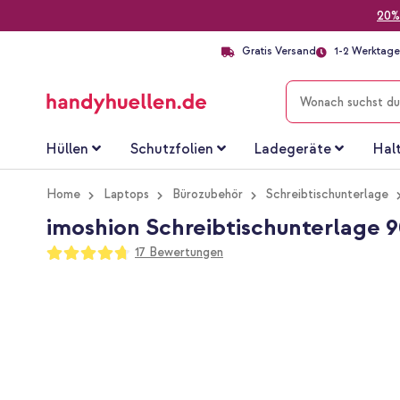
20%
Gratis Versand
1-2 Werktage 
SUCHE
Hüllen
Schutzfolien
Ladegeräte
Hal
Home
Laptops
Bürozubehör
Schreibtischunterlage
imoshion Schreibtischunterlage 9
Bewertung:
17
Bewertungen
94
100
% of
Zum
Ende
der
Bildgalerie
springen