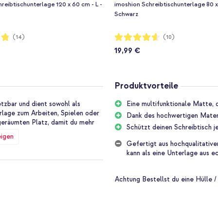
reibtischunterlage 120 x 60 cm - L -
imoshion Schreibtischunterlage 80 x
Schwarz
Bewertung:
(14)
(10)
92%
19,99 €
Produktvorteile
etzbar und dient sowohl als
Eine multifunktionale Matte,
rlage zum Arbeiten, Spielen oder
Dank des hochwertigen Materia
geräumten Platz, damit du mehr
Schützt deinen Schreibtisch 
eigen
Gefertigt aus hochqualitative
kann als eine Unterlage aus e
 Kunstleder. Dies sorgt für eine
te nicht und ist kratzfest.
ern und Flecken. Die rutschfeste
Achtung
Bestellst du eine Hülle /
rem Platz bleibt.
gend Platz für all deine