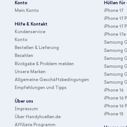
Konto
Hüllen für
Inklusive 1 Jahr Garantie
Mein Konto
iPhone 17
iPhone 17 
Deine Arbeitsplatz optimal einrichten und Beschädigungen dei
Hilfe & Kontakt
Bestelle dann die imoshion Schreibtischunterlage!
iPhone 17 
Kundenservice
iPhone 17e
Konto
Samsung G
Bestellen & Lieferung
Samsung G
Bezahlen
Samsung G
Rückgabe & Problem melden
Samsung G
Unsere Marken
Samsung G
Allgemeine Geschäftsbedingungen
Samsung G
Empfehlungen und Tipps
iPhone 16
iPhone 16 
Über uns
iPhone 16 
Impressum
iPhone 15
Über Handyhuellen.de
Affiliate Programm