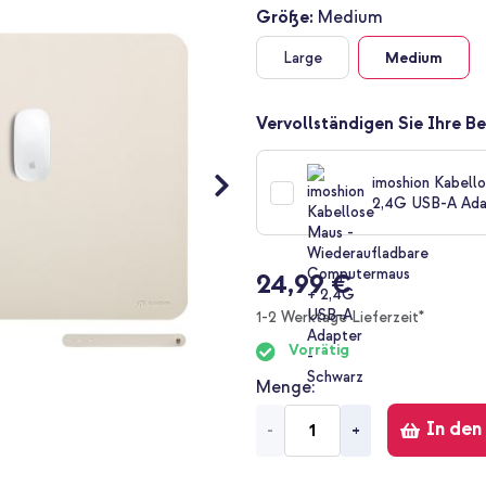
Größe:
Medium
Large
Medium
Vervollständigen Sie Ihre Be
imoshion Kabell
2,4G USB-A Ada
24,99 €
1-2 Werktage Lieferzeit*
Vorrätig
Menge
In den
-
+