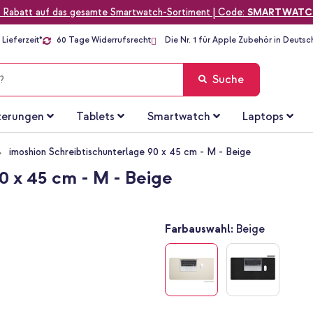
 Rabatt auf das gesamte Smartwatch-Sortiment | Code:
SMARTWATC
Lieferzeit*
60 Tage Widerrufsrecht
Die Nr. 1 für Apple Zubehör in Deutsc
Suche
terungen
Tablets
Smartwatch
Laptops
imoshion Schreibtischunterlage 90 x 45 cm - M - Beige
0 x 45 cm - M - Beige
Farbauswahl:
Beige