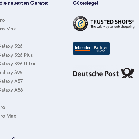
 die neuesten Geräte:
Gütesiegel
Pro
nes Schreibtisches vermeiden?
Pro Max
alaxy S26
alaxy S26 Plus
alaxy S26 Ultra
alaxy S25
alaxy A57
alaxy A56
Pro
Pro Max