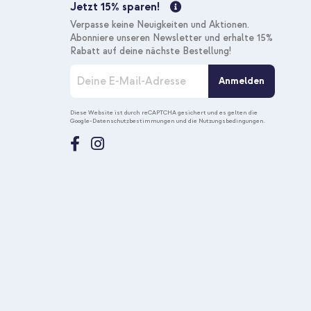
Jetzt 15% sparen!
Verpasse keine Neuigkeiten und Aktionen.
Abonniere unseren Newsletter und erhalte 15%
Rabatt auf deine nächste Bestellung!
M
Anmelden
e
l
d
Diese Website ist durch reCAPTCHA gesichert und es gelten die
Google-Datenschutzbestimmungen
und die
Nutzungsbedingungen
.
e
n
S
i
e
s
i
c
h
f
ü
r
u
n
s