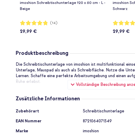
imoshion Schreibtischunterlage 120 x 60 cm - L -
imoshion Sch
Beige
Schwarz
Bewertung:
Bewertung:
(14)
96%
96%
29,99 €
29,99 €
Produktbeschreibung
Die Schreibtischunterlage von imoshion ist multifunktional eins
Unterlage, Mauspad als auch als Schreibfläche. Nutze die Unte
Lernen. Schaffe eine perfekte Arbeitsumgebung und einen auf
Ruhe erlebst.
Vollständige Beschreibung anz
Hergestellt aus hochwertigem Kunstleder
Zusätzliche Informationen
Diese stilvolle Schreibtischunterlage besteht aus hochwertigem
weiche und feine Unterlage. Dank des Materials knittert die Mat
Zusätzliche
Schütze deinen Schreibtisch täglich vor Beschädigungen, Kratz
Zubehörart
Schreibtischunterlage
Informationen
Unterseite sorgt dafür, dass die Schreibtischunterlage gut an ih
EAN Nummer
8721064071349
Großzügige Größe
Marke
imoshion
Die Schreibtischunterlage ist schön groß, sodass du immer genü