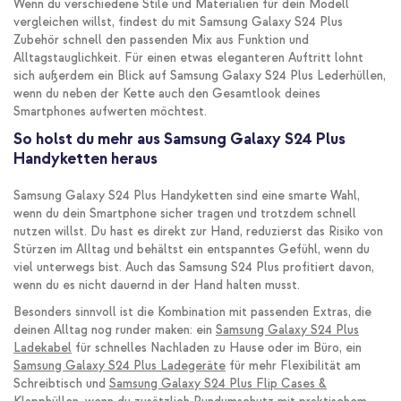
Wenn du verschiedene Stile und Materialien für dein Modell
vergleichen willst, findest du mit Samsung Galaxy S24 Plus
Zubehör schnell den passenden Mix aus Funktion und
Alltagstauglichkeit. Für einen etwas eleganteren Auftritt lohnt
sich außerdem ein Blick auf Samsung Galaxy S24 Plus Lederhüllen,
wenn du neben der Kette auch den Gesamtlook deines
Smartphones aufwerten möchtest.
So holst du mehr aus Samsung Galaxy S24 Plus
Handyketten heraus
Samsung Galaxy S24 Plus Handyketten sind eine smarte Wahl,
wenn du dein Smartphone sicher tragen und trotzdem schnell
nutzen willst. Du hast es direkt zur Hand, reduzierst das Risiko von
Stürzen im Alltag und behältst ein entspanntes Gefühl, wenn du
viel unterwegs bist. Auch das Samsung S24 Plus profitiert davon,
wenn du es nicht dauernd in der Hand halten musst.
Besonders sinnvoll ist die Kombination mit passenden Extras, die
deinen Alltag nog runder maken: ein
Samsung Galaxy S24 Plus
Ladekabel
für schnelles Nachladen zu Hause oder im Büro, ein
Samsung Galaxy S24 Plus Ladegeräte
für mehr Flexibilität am
Schreibtisch und
Samsung Galaxy S24 Plus Flip Cases &