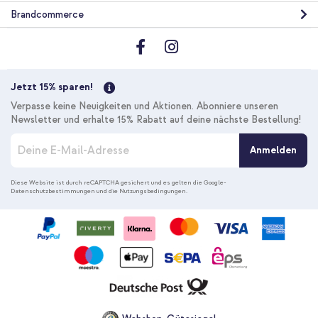
Brandcommerce
Jetzt 15% sparen!
Verpasse keine Neuigkeiten und Aktionen. Abonniere unseren
Newsletter und erhalte 15% Rabatt auf deine nächste Bestellung!
M
Anmelden
e
l
d
Diese Website ist durch reCAPTCHA gesichert und es gelten die
Google-
Datenschutzbestimmungen
und die
Nutzungsbedingungen
.
e
n
S
i
e
s
i
c
h
f