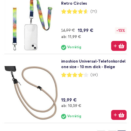
Retro Circles
Bewertung:
(71)
92%
12,99 €
14,99 €
-13%
Ab
ab:
11,99 €
Vorrätig
imoshion Universal-Telefonkordel
one size - 10 mm dick - Beige
Bewertung:
(29)
82%
12,99 €
Ab
ab:
10,39 €
Vorrätig