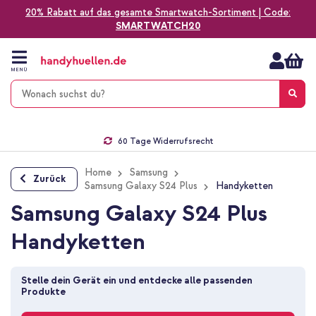
20% Rabatt auf das gesamte Smartwatch-Sortiment | Code:
SMARTWATCH20
Zum
Inhalt
springen
MENÜ
Gratis Versand
1-2 Werktage Lieferzeit*
60 Tage Widerrufsrecht
Die Nr. 1 für Apple Zubehör in Deutschland!
Home
Samsung
Zurück
Samsung Galaxy S24 Plus
Handyketten
Samsung Galaxy S24 Plus
Handyketten
Stelle dein Gerät ein und entdecke alle passenden 
Produkte