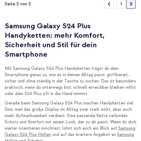
Seite
Seite
Zurück
Seite
Sie l
1
2
Seite 2 von 2
Samsung Galaxy S24 Plus
Handyketten: mehr Komfort,
Sicherheit und Stil für dein
Smartphone
Mit Samsung Galaxy S24 Plus Handyketten trägst du dein
Smartphone genau so, wie es in deinen Alltag passt: griffbereit,
sicher und ohne ständig in der Tasche zu suchen. Das ist besonders
praktisch, wenn du unterwegs bist, schnell erreichbar bleiben willst
oder dein S24 Plus oft in die Hand nimmst.
Gerade beim Samsung Galaxy S24 Plus machen Handyketten viel
Sinn, weil das große Display im Alltag zwar stark wirkt, aber auch
mehr Aufmerksamkeit verdient. Eine passende Kette verbindet
Schutz und Komfort mit einem Look, der zu dir passt. Wenn du dich
weiter orientieren möchtest, lohnt sich auch ein Blick auf
Samsung
Galaxy S24 Plus Hüllen
und auf das breitere Angebot an
Samsung
Hüllen und Zubehör
.