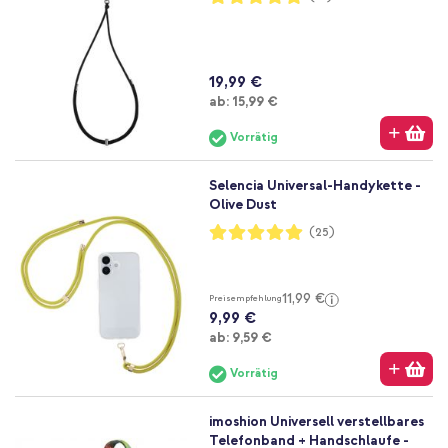
100%
19,99 €
Ab
ab:
15,99 €
Vorrätig
Selencia Universal-Handykette -
Olive Dust
Bewertung:
(25)
99%
11,99 €
Preisempfehlung
9,99 €
Ab
ab:
9,59 €
Vorrätig
imoshion Universell verstellbares
Telefonband + Handschlaufe -