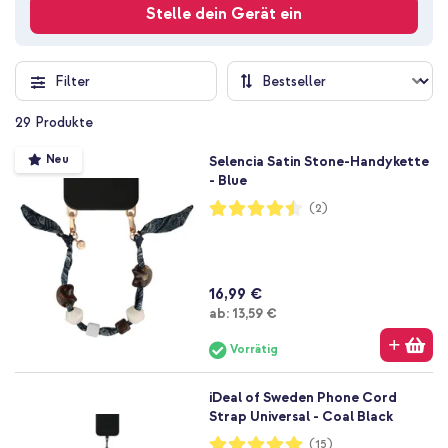
Stelle dein Gerät ein
Filter
29
Produkte
Neu
Selencia Satin Stone-Handykette
- Blue
Bewertung:
(2)
90%
16,99 €
Ab
ab:
13,59 €
Vorrätig
iDeal of Sweden Phone Cord
Strap Universal - Coal Black
Bewertung:
(15)