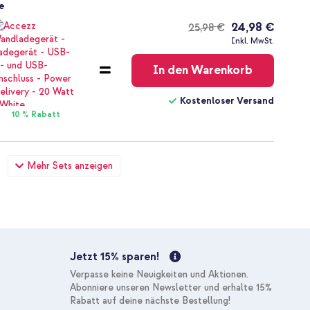
e
24,98 €
25,98 €
Kostenloser
Inkl. MwSt.
Versand
In den Warenkorb
Kostenloser Versand
10 % Rabatt
Apple iPad 6 (2018) 9.7 Zoll / iPad 5 (2017) 9.7 Zoll / Air 2
Mehr Sets anzeigen
Graphite Stylus-Stift für Apple iPad – Schwarz
69,98 €
75,98 €
Kostenloser
Inkl. MwSt.
Versand
In den Warenkorb
Jetzt 15% sparen!
Kostenloser Versand
Verpasse keine Neuigkeiten und Aktionen.
10 % Rabatt
Abonniere unseren Newsletter und erhalte 15%
Rabatt auf deine nächste Bestellung!