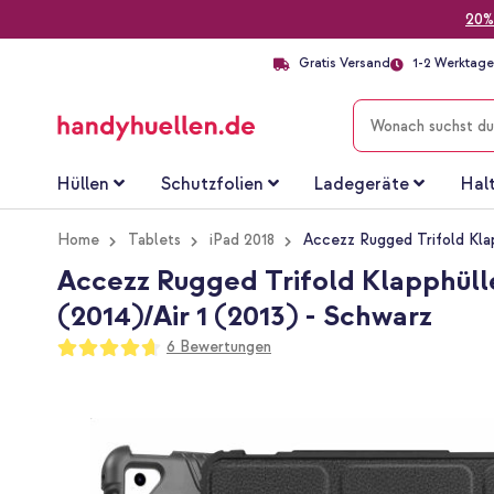
20%
Gratis Versand
1-2 Werktage 
SUCHE
Hüllen
Schutzfolien
Ladegeräte
Hal
Home
Tablets
iPad 2018
Accezz Rugged Trifold Klapp
Accezz Rugged Trifold Klapphülle f
(2014)/Air 1 (2013) - Schwarz
Bewertung:
6
Bewertungen
93
100
% of
Zum
Ende
der
Bildgalerie
springen