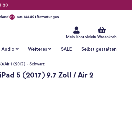
H20
hland!
aus
166.801
Bewertungen
9,5
Zum
Inhalt
springen
Mein Konto
Mein Warenkorb
Audio
Weiteres
SALE
Selbst gestalten
4)/Air 1 (2013) - Schwarz
ad 5 (2017) 9.7 Zoll / Air 2