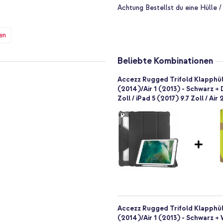
ossen bleibt und dein Display vor
Achtung
Bestellst du eine Hülle /
en
deotelefonat führst: Mit dem
en Betrachtungswinkel auf. Das
pen, sodass deine Hände frei
Beliebte Kombinationen
Accezz Rugged Trifold Klapphülle 
(2014)/Air 1 (2013) - Schwarz +
old Klapphülle verfügt über einen
Zoll / iPad 5 (2017) 9.7 Zoll / Air
eit hast. Praktisch zum Schreiben,
Accezz Rugged Trifold Klapphülle 
(2014)/Air 1 (2013) - Schwarz 
utzen? Bestelle noch heute die