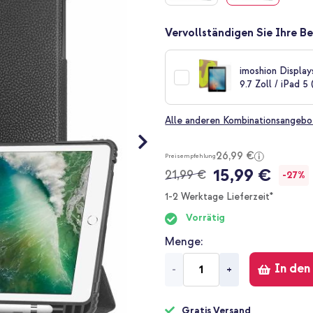
Vervollständigen Sie Ihre Be
imoshion Displa
9.7 Zoll / iPad 5
Alle anderen Kombinationsangebo
26,99 €
Preisempfehlung
15,99 €
21,99 €
-27%
1-2 Werktage Lieferzeit*
Vorrätig
Menge
In den
-
+
Gratis Versand