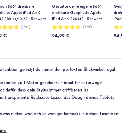
hion 360° drehbare
Gestalte deine eigene 360°
Gestalte dei
hülle Apple iPad Air 2
drehbare Klapphülle Apple
drehbare Kla
) / Air 1 (2013) - Schwarz
iPad Air 2 (2014) - Schwarz
iPad 6 (2018) 
(2017) 9.7 Zo
rtung:
Bewertung:
Bewertung:
(751)
(172)
94%
94%
9 €
24,99 €
24,99 €
rfunktion genießt du immer den perfekten Blickwinkel, egal
türzen bis zu 1 Meter geschützt – ideal für unterwegs!
gt dafür, dass dein Stylus immer griffbereit ist.
die transparente Rückseite lassen das Design deines Tablets
twas dicker, wodurch es weniger kompakt in deiner Tasche ist.
äte