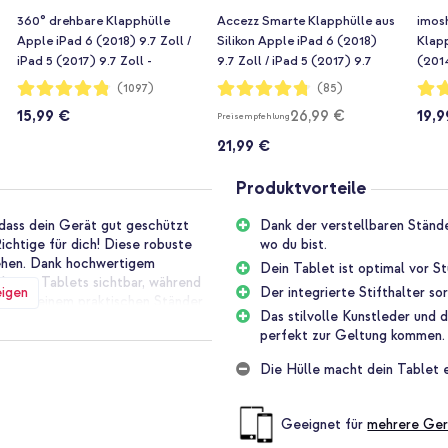
360° drehbare Klapphülle
Accezz Smarte Klapphülle aus
imos
Apple iPad 6 (2018) 9.7 Zoll /
Silikon Apple iPad 6 (2018)
Klapp
iPad 5 (2017) 9.7 Zoll -
9.7 Zoll / iPad 5 (2017) 9.7
(2014
Schwarz
Zoll - Schwarz
Bewertung:
Bewertung:
Bewe
(1097)
(85)
96%
95%
94%
15,99 €
26,99 €
19,9
Preisempfehlung
21,99 €
Produktvorteile
, dass dein Gerät gut geschützt
Dank der verstellbaren Stände
ichtige für dich! Diese robuste
wo du bist.
sehen. Dank hochwertigem
Dein Tablet ist optimal vor S
deines Tablets sichtbar, während
eigen
Der integrierte Stifthalter sor
ist mit einem praktischen Ständer
Das stilvolle Kunstleder und 
 entspannen kannst.
perfekt zur Geltung kommen.
Die Hülle macht dein Tablet e
ne Sorgen mehr um kleine
m Stöße und Aufpralle abzufangen,
los übersteht. Ideal, wenn du
Geeignet für
mehrere Ger
mmst. Der starke