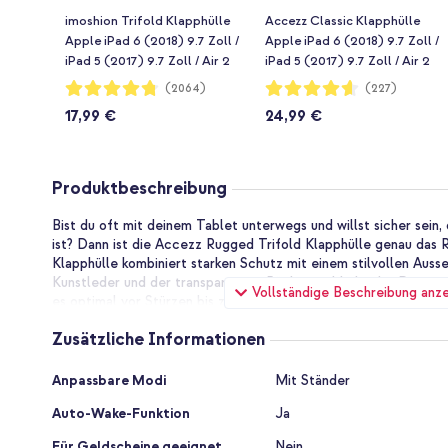
imoshion Trifold Klapphülle
Accezz Classic Klapphülle
Apple iPad 6 (2018) 9.7 Zoll /
Apple iPad 6 (2018) 9.7 Zoll /
iPad 5 (2017) 9.7 Zoll / Air 2
iPad 5 (2017) 9.7 Zoll / Air 2
(2014)/Air 1 (2013) - Schwarz
(2014)/Air 1 (2013) - Schwarz
Bewertung:
Bewertung:
(2064)
(227)
95%
92%
17,99 €
24,99 €
Produktbeschreibung
Bist du oft mit deinem Tablet unterwegs und willst sicher sein
ist? Dann ist die Accezz Rugged Trifold Klapphülle genau das R
Klapphülle kombiniert starken Schutz mit einem stilvollen Aus
Kunstleder und der transparenten Rückseite bleibt das Design 
Vollständige Beschreibung anz
es optimal vor Stürzen bis zu 1 Meter geschützt ist. Die Hülle 
ausgestattet, sodass du jederzeit bequem arbeiten, lesen oder
Zusätzliche Informationen
Sturzschutz bis zu 1 Meter
Zusätzliche
Mit der Accezz Rugged Trifold Klapphülle brauchst du dir kei
Anpassbare Modi
Mit Ständer
Informationen
Missgeschicke zu machen. Die Hülle ist speziell entwickelt, u
Auto-Wake-Funktion
Ja
sodass dein Tablet sogar einen Sturz aus 1 Meter Höhe problem
dein Tablet oft mit in die Schule, zur Arbeit oder unterwegs ni
Für Geldscheine geeignet
Nein