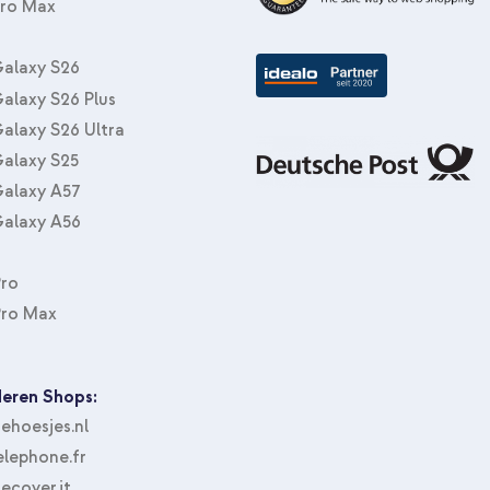
Pro Max
Accezz Rugged Trifold Klapphülle 
(2014)/Air 1 (2013) - Schwarz +
alaxy S26
alaxy S26 Plus
alaxy S26 Ultra
alaxy S25
alaxy A57
alaxy A56
Pro
Accezz Rugged Trifold Klapphülle 
(2014)/Air 1 (2013) - Schwarz + 
Pro Max
Aufbewahrungsfächer - Schwar
eren Shops:
hoesjes.nl
lephone.fr
ecover.it