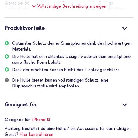
Gerät bei Stürzen bis zu 2 m. Die integrierte Air Cushion
Vollständige Beschreibung anzeigen
Technologie fängt Aufpralle an den Ecken ab und die erhöhten
Ränder schützen dein Display und deine Kamera vor Kratzern. Der
gebürstete Karboneffekt sorgt für extra Grip, Käufer loben das
starke Preis-Leistungs-Verhältnis und den wertigen Eindruck.
Produktvorteile
Die Vorteile des Spigen Rugged
Optimaler Schutz deines Smartphones dank des hochwertigen
Armor Case:
Materials.
Die Hülle hat ein schlankes Design, wodurch dein Smartphone
Stoßabsorbierendes Silikon und weiches TPU schützen dein
seine flache Form behält.
iPhone 13 bei Stürzen und schonen die Technik
Dank der erhöhten Kanten bleibt das Display geschützt.
Air Cushion Technologie in den Ecken fängt Aufpralle bis 2 m ab
Die Hülle bietet keinen vollständigen Schutz, eine
und reduziert das Risiko teurer Schäden
Displayschutzfolie wird empfohlen.
Erhöhte Kanten schützen Display und Kamera beim Ablegen vor
Kratzern
Geeignet für
Gebürsteter Karboneffekt mit Anti-Rutsch-Rillen verbessert
den Grip und verhindert Ausrutschen aus der Hand
Geeignet für
iPhone 13
Schlankes Design bewahrt die flache Form deines iPhone 13 und
bleibt taschentauglich
Achtung
Bestellst du eine Hülle / ein Accessoire für das richtige
Gerät?
Hier kontrollieren
Hülle befestigen geht schnell und passt maßgenau, alle