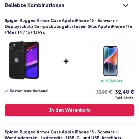
8809811852165
Beliebte Kombinationen
Spigen
ACS03518
Spigen Rugged Armor Case Apple iPhone 13 - Schwarz +
Schwarz
Displayschutz 2er-pack aus gehärtetem Glas Apple iPhone 17e
/ 16e / 14 / 13 / 13 Pro
Silikon und TPU (weich)
Kein
Apple
Smartphone
Keine
Nein
Backcover, Soft Case
10 % Rabatt
Hülle
Kostenloser Versand
32,48 €
33,98 €
Rückseite & Seite
Kostenloser
Inkl. MwSt.
Versand
In den Warenkorb
Spigen Rugged Armor Case Apple iPhone 13 - Schwarz +
Wandladegerät - Ladegerät - USB-C- und USB-Anschluss -