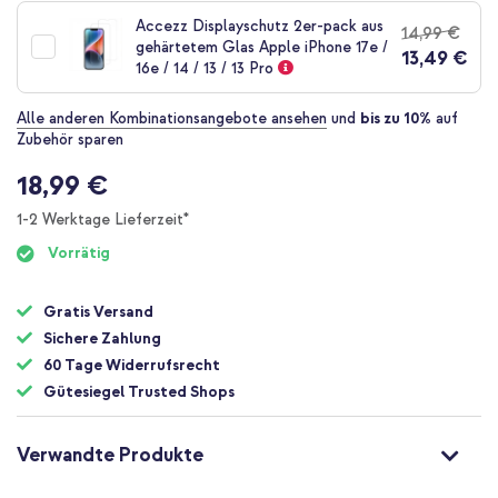
der
Accezz Displayschutz 2er-pack aus
14,99 €
Bildgalerie
gehärtetem Glas Apple iPhone 17e /
13,49 €
springen
16e / 14 / 13 / 13 Pro
Alle anderen Kombinationsangebote ansehen
und
bis zu 10%
auf
Zubehör sparen
18,99 €
1-2 Werktage Lieferzeit*
Vorrätig
Gratis Versand
Sichere Zahlung
60 Tage Widerrufsrecht
Gütesiegel Trusted Shops
Verwandte Produkte