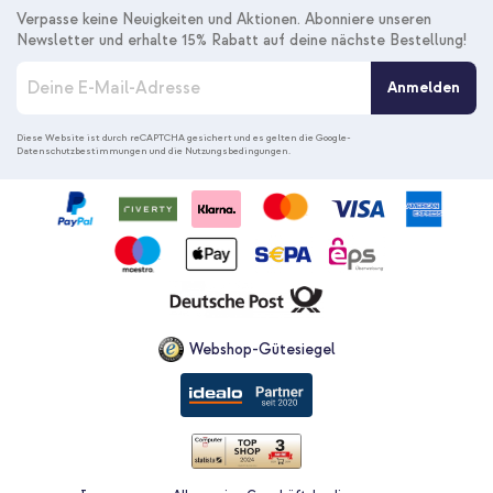
Verpasse keine Neuigkeiten und Aktionen. Abonniere unseren
Newsletter und erhalte 15% Rabatt auf deine nächste Bestellung!
M
Anmelden
e
l
d
Diese Website ist durch reCAPTCHA gesichert und es gelten die
Google-
Datenschutzbestimmungen
und die
Nutzungsbedingungen
.
e
n
S
i
e
s
i
c
h
f
Webshop-Gütesiegel
ü
r
u
n
s
e
r