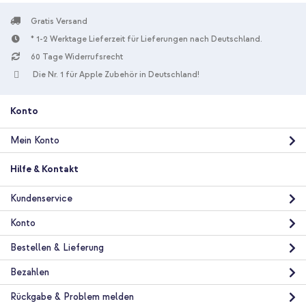
Gratis Versand
* 1-2 Werktage Lieferzeit für Lieferungen nach Deutschland.
10 % Rabatt
60 Tage Widerrufsrecht
Kostenloser Versand
32,49 €
33,99 €
Die Nr. 1 für Apple Zubehör in Deutschland!
Kostenloser
Inkl. MwSt.
Versand
In den Warenkorb
Konto
Mein Konto
Hilfe & Kontakt
Kundenservice
Konto
Bestellen & Lieferung
Bezahlen
Rückgabe & Problem melden