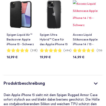
Spigen Liquid Air™
Spigen Ultra
Accezz Liquid
Backcover Apple
Hybrid™ Case für
Silikoncase Apple
iPhone 13 - Schwarz
das Apple iPhone 13
iPhone 14 / 13 -
- Transparent
Schwarz
Bewertung:
Bewertung:
Bewertung:
(318)
(494)
(1364)
97%
96%
93%
16,99 €
19,99 €
14,99 €
Produktbeschreibung
Dein Apple iPhone 13 sieht mit dem Spigen Rugged Armor Case
sofort stylisch aus und bleibt dabei bestens geschützt. Die Hülle
aus stoßabsorbierendem Silikon und weichem TPU schützt dein