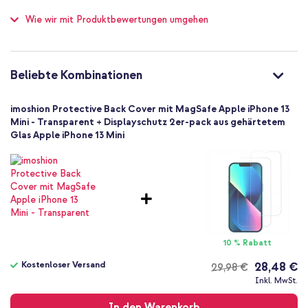
Kein zusätzlicher Fallschutz
100
Aus hochwertigen Materialien gefertigt
Wie wir mit Produktbewertungen umgehen
Nein
Hoch
Die erhöhten Ränder schützen die Kamera und das Display
Nein
Verstärkte Ecken bieten zusätzlichen Schutz bei einem Sturz
8721064075699
oder Stoß
Beliebte Kombinationen
imoshion
Verfügt über eine kratzfeste Rückseite
SH00085057
imoshion Protective Back Cover mit MagSafe Apple iPhone 13
Das schlanke Design deines Smartphones bleibt sichtbar
Transparent
Mini - Transparent + Displayschutz 2er-pack aus gehärtetem
Inklusive 1 Jahr Garantie
Glas Apple iPhone 13 Mini
Kunststoff
Apple
Smartphone
Möchtest du das schlanke Design deines Smartphones beibehalten
Keine
und MagSafe einfach nutzen? Dann entscheide dich für das
Nein
Protective Back Cover mit MagSafe von imoshion!
Backcover, Hard Case
Hülle
10 % Rabatt
Rückseite & Seite
Kostenloser Versand
28,48 €
29,98 €
Kostenloser
Inkl. MwSt.
Versand
In den Warenkorb