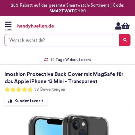
20% Rabatt auf das gesamte Smartwatch-Sortiment | Code:
SMARTWATCH20
Zum
Inhalt
springen
MENÜ
Gratis Versand
1-2 Werktage Lieferzeit*
60 Tage Widerrufsrecht
Die Nr. 1 für Apple Zubehör in Deutschland!
imoshion Protective Back Cover mit MagSafe für
das Apple iPhone 13 Mini - Transparent
Bewertung:
89
Bewertungen
96
100
% of
Zum
Kundenfavorit
Ende
der
Bildgalerie
springen