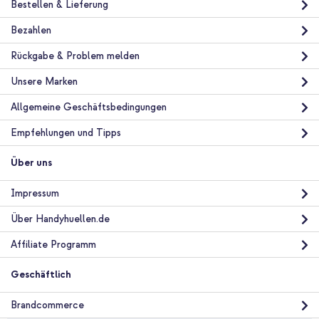
Bestellen & Lieferung
Bezahlen
Rückgabe & Problem melden
10 % Rabatt
Unsere Marken
Kostenloser Versand
28,48 €
29,98 €
Kostenloser
Inkl. MwSt.
Allgemeine Geschäftsbedingungen
Versand
In den Warenkorb
Empfehlungen und Tipps
Über uns
imoshion Protective Back Cover mit MagSafe Apple iPhone 13
Mini - Transparent + Universal-Handykette - Rose Gold
Impressum
Über Handyhuellen.de
Affiliate Programm
Geschäftlich
10 % Rabatt
Brandcommerce