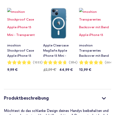
imoshion
Apple Clearcase
imoshion
Shockproof Case
MagSafe Apple
Transparentes
Apple iPhone 13
iPhone 13 Mini -
Backcover mit Band
Mini - Transparent
Transparent
Apple iPhone 13
Bewertung:
Bewertung:
Bewertung:
(1033)
(384)
(664)
96%
94%
96%
Mini - Schwarz
9,99 €
49,99 €
44,99 €
12,99 €
Produktbeschreibung
Möchtest du das schlanke Design deines Handys beibehalten und