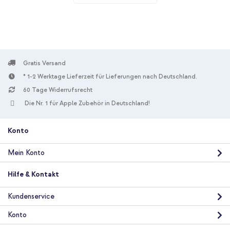
USB-Anschluss - Power Delivery - 20 Watt - White
Gratis Versand
* 1-2 Werktage Lieferzeit für Lieferungen nach Deutschland.
60 Tage Widerrufsrecht
10 % Rabatt
Die Nr. 1 für Apple Zubehör in Deutschland!
Kostenloser Versand
23,98 €
24,98 €
Kostenloser
Inkl. MwSt.
Versand
Konto
In den Warenkorb
Mein Konto
imoshion Protective Back Cover mit MagSafe Apple iPhone 13
Hilfe & Kontakt
Mini - Transparent + Magnetischer Kartenhalter - Geeignet für
MagSafe - Rosa
Kundenservice
Konto