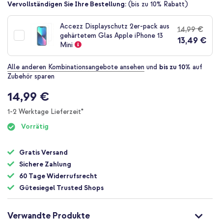
Zum
Vervollständigen Sie Ihre Bestellung:
(bis zu 10% Rabatt)
Anfang
der
Accezz Displayschutz 2er-pack aus
14,99 €
Bildgalerie
gehärtetem Glas Apple iPhone 13
13,49 €
springen
Mini
Alle anderen Kombinationsangebote ansehen
und
bis zu 10%
auf
Zubehör sparen
14,99 €
1-2 Werktage Lieferzeit*
Vorrätig
Gratis Versand
Sichere Zahlung
60 Tage Widerrufsrecht
Gütesiegel Trusted Shops
Verwandte Produkte