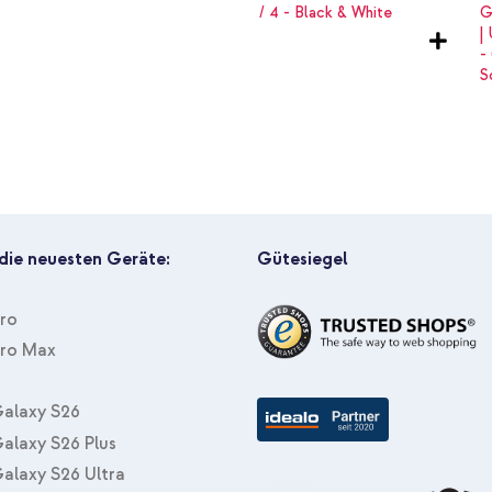
tlichen Armband für deine
d von imoshion!
 die neuesten Geräte:
Gütesiegel
Pro
Pro Max
alaxy S26
alaxy S26 Plus
alaxy S26 Ultra