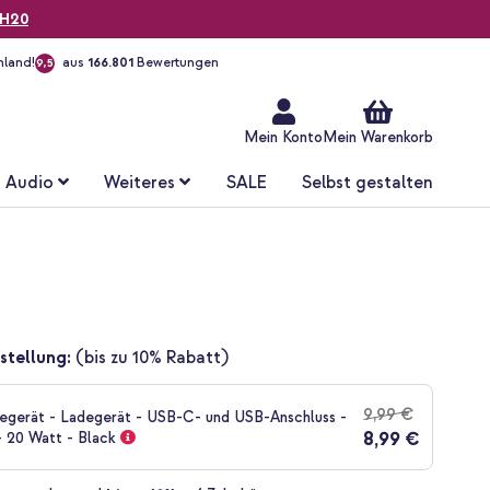
H20
hland!
aus
166.801
Bewertungen
9,5
Zum
Inhalt
springen
Mein Konto
Mein Warenkorb
Audio
Weiteres
SALE
Selbst gestalten
stellung:
(bis zu 10% Rabatt)
9,99 €
gerät - Ladegerät - USB-C- und USB-Anschluss -
8,99 €
- 20 Watt - Black