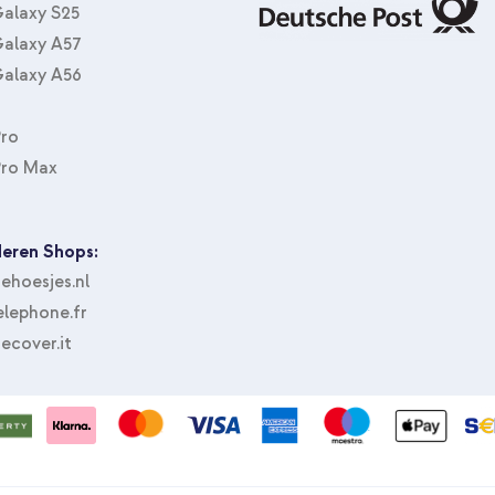
alaxy S25
alaxy A57
alaxy A56
Pro
Pro Max
eren Shops:
hoesjes.nl
lephone.fr
ecover.it