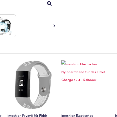
ür
imoshion Pr2198 für Fitbit
imoshion Elastisches
i