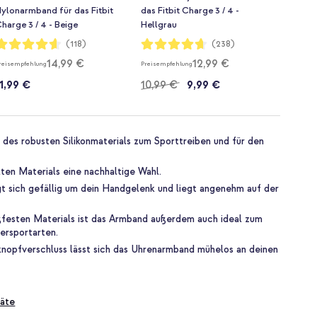
ylonarmband für das Fitbit
das Fitbit Charge 3 / 4 -
harge 3 / 4 - Beige
Hellgrau
ewertung:
Bewertung:
(118)
(238)
92%
93%
14,99 €
12,99 €
reisempfehlung
Preisempfehlung
11,99 €
10,99 €
9,99 €
des robusten Silikonmaterials zum Sporttreiben und für den
ten Materials eine nachhaltige Wahl.
t sich gefällig um dein Handgelenk und liegt angenehm auf der
festen Materials ist das Armband außerdem auch ideal zum
rsportarten.
nopfverschluss lässt sich das Uhrenarmband mühelos an deinen
äte