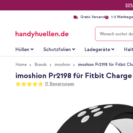
20%
Gratis Versand
1-2 Werktage 
SUCHE
Hüllen
Schutzfolien
Ladegeräte
Hal
Home
Brands
imoshion
imoshion Pr2198 für Fitbit Ch
imoshion Pr2198 für Fitbit Charge 
Bewertung:
17
Bewertungen
96
100
% of
Zum
Ende
der
Bildgalerie
springen