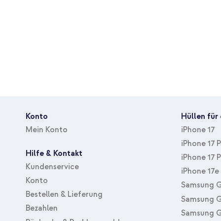
Inklusive 1 Jahr Garantie
Bist du auf der Suche nach einem umweltfreundlichen und spor
Smartwatch? Dann entscheide dich für das Silikon-Sportarmban
Konto
Hüllen für
Mein Konto
iPhone 17
iPhone 17 
Hilfe & Kontakt
iPhone 17 
Kundenservice
iPhone 17e
Konto
Samsung G
Bestellen & Lieferung
Samsung G
Bezahlen
Samsung G