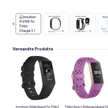
Zum
Anfang
Verwandte Produkte
der
Bildgalerie
springen
imoshion Silikonband für Fitbit
Fitbit Sport Silikonarmband f