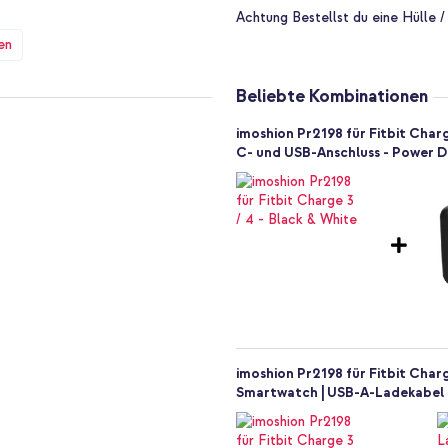
Achtung
Bestellst du eine Hülle /
en
Dank der Schließe lässt sich das
 für einen festen Sitz. Das
mit für jeden geeignet.
Beliebte Kombinationen
imoshion Pr2198 für Fitbit Char
einer Smartwatch befestigen. Lege
C- und USB-Anschluss - Power De
läche, zum Beispiel auf ein
 Watch. Möchtest du das Armband
rtwatch drücken und das Armband
imoshion Pr2198 für Fitbit Charg
Smartwatch | USB-A-Ladekabel -