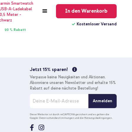
Versand
In den Warenkorb
Kostenloser Versand
20 % Rabatt
Jetzt 15% sparen!
Verpasse keine Neuigkeiten und Aktionen.
Abonniere unseren Newsletter und erhalte 15%
Rabatt auf deine nächste Bestellung!
M
Anmelden
e
l
d
Diese Website ist durch reCAPTCHA gesichert und es gelten die
Google-Datenschutzbestimmungen
und die
Nutzungsbedingungen
.
e
n
S