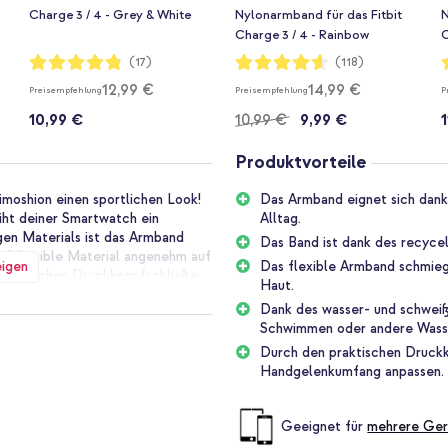
Charge 3 / 4 - Grey & White
Nylonarmband für das Fitbit
N
Charge 3 / 4 - Rainbow
C
Bewertung:
Bewertung:
B
(17)
(118)
96%
92%
12,99 €
14,99 €
Preisempfehlung
Preisempfehlung
P
10,99 €
10,99 €
9,99 €
Produktvorteile
moshion einen sportlichen Look!
Das Armband eignet sich dank 
eiht deiner Smartwatch ein
Alltag.
gen Materials ist das Armband
Das Band ist dank des recycel
nd flexible Material angenehm auf
eigen
Das flexible Armband schmieg
 praktischen Druckknopfschließe
Haut.
nkumfang angepasst werden kann.
Dank des wasser- und schweiß
Schwimmen oder andere Wasse
portarmband. Das Band ist aus
Durch den praktischen Druckk
eine nachhaltige Wahl für die
Handgelenkumfang anpassen.
nk an und fühlt sich angenehm auf
ig, du kannst es beim Sport oder
Geeignet für
mehrere Ger
s das Sportband besser atmen