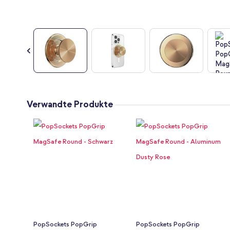
Zum
Anfang
Verwandte Produkte
der
Bildgalerie
springen
PopSockets PopGrip
PopSockets PopGrip