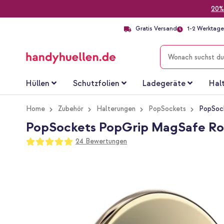
20%
Gratis Versand
1-2 Werktage 
SUCHE
Hüllen
Schutzfolien
Ladegeräte
Hal
Home
Zubehör
Halterungen
PopSockets
PopSock
PopSockets PopGrip MagSafe Rou
Bewertung:
24
Bewertungen
98
100
% of
Zum
Ende
der
Bildgalerie
springen