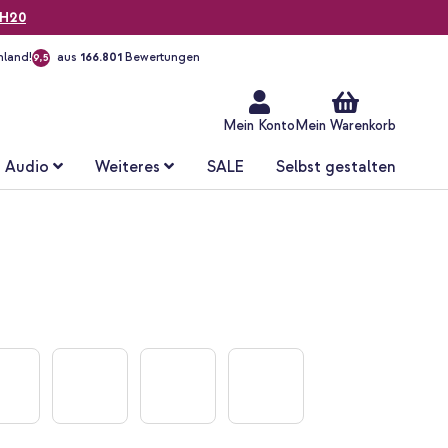
H20
hland!
aus
166.801
Bewertungen
9,5
Zum
Inhalt
springen
Mein Konto
Mein Warenkorb
Audio
Weiteres
SALE
Selbst gestalten