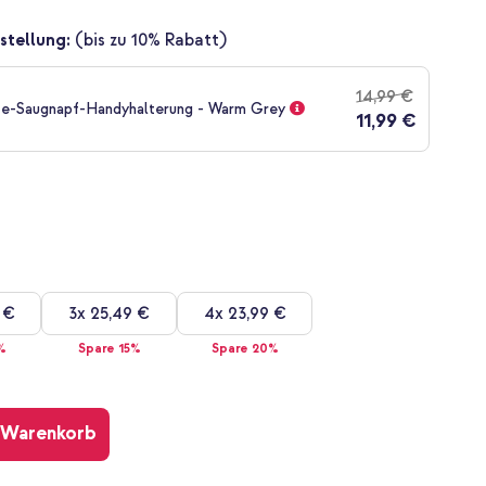
stellung:
(bis zu 10% Rabatt)
14,99 €
fe-Saugnapf-Handyhalterung - Warm Grey
11,99 €
 €
3x
25,49 €
4x
23,99 €
%
Spare 15%
Spare 20%
 Warenkorb