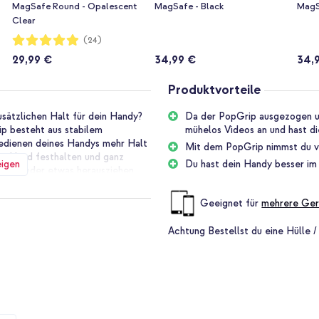
MagSafe Round - Opalescent
MagSafe - Black
MagS
Clear
Bewertung:
(24)
98%
29,99 €
34,99 €
34,
Produktvorteile
sätzlichen Halt für dein Handy?
Da der PopGrip ausgezogen un
 besteht aus stabilem
mühelos Videos an und hast di
Bedienen deines Handys mehr Halt
Mit dem PopGrip nimmst du vi
er Hand festhalten und ganz
eigen
Du hast dein Handy besser im 
ls Ständer etwas herausziehen.
n von Videos. Zusätzlich ist es
 damit sie sich nicht verheddern.
Geeignet für
mehrere Ger
igen Look. Der PopTop ist
pTops ändern. Auf diese Weise
Achtung
Bestellst du eine Hülle /
ülle.
n kannst. So hast du einen
cht mehr so oft aus den Händen
 du den PopGrip nicht mehr