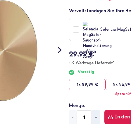
Vervollständigen Sie Ihre Be
Selencia MagSa
29,99 €
1-2 Werktage Lieferzeit*
Vorrätig
1x
29,99 €
2x
26,99
Spare 10
Menge
In den
-
+