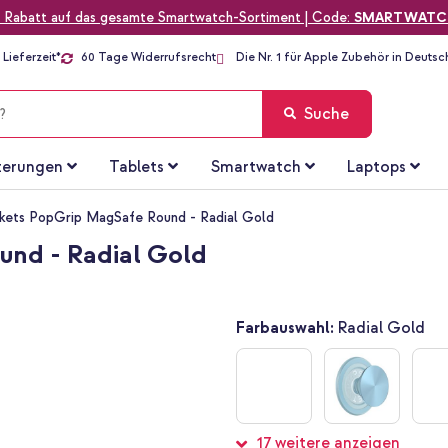
 Rabatt auf das gesamte Smartwatch-Sortiment | Code:
SMARTWATC
Lieferzeit*
60 Tage Widerrufsrecht
Die Nr. 1 für Apple Zubehör in Deutsc
Suche
terungen
Tablets
Smartwatch
Laptops
ets PopGrip MagSafe Round - Radial Gold
nd - Radial Gold
Farbauswahl:
Radial Gold
17 weitere anzeigen