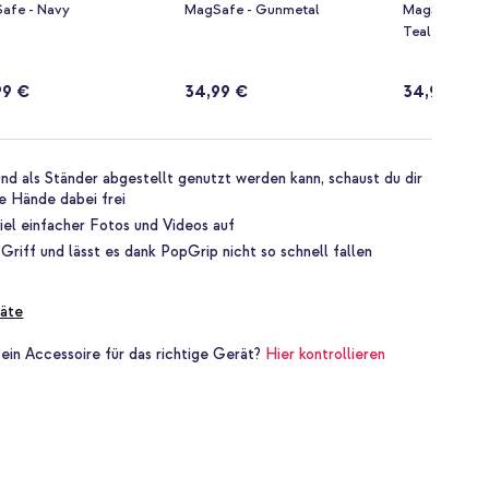
afe - Navy
MagSafe - Gunmetal
MagSafe - Tr
Teal
99 €
34,99 €
34,99 €
d als Ständer abgestellt genutzt werden kann, schaust du dir
e Hände dabei frei
el einfacher Fotos und Videos auf
Griff und lässt es dank PopGrip nicht so schnell fallen
äte
 ein Accessoire für das richtige Gerät?
Hier kontrollieren