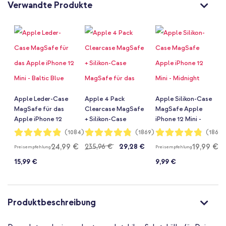
Verwandte Produkte
Apple Leder-Case
Apple 4 Pack
Apple Silikon-Case
MagSafe für das
Clearcase MagSafe
MagSafe Apple
Apple iPhone 12
+ Silikon-Case
iPhone 12 Mini -
Mini - Baltic Blue
MagSafe für das
Midnight
Bewertung:
Bewertung:
Bewertung:
(1084)
(1869)
(1869)
97%
96%
96%
iPhone 12 Mini -
24,99 €
19,99 €
Regulärer
235,96 €
29,28 €
Preisempfehlung
Preisempfehlung
Clear + Midnight +
Pink Citrus +
15,99 €
Preis
9,99 €
Cypress Green
Produktbeschreibung