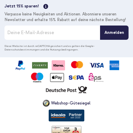
Jetzt 15% sparen!
Verpasse keine Neuigkeiten und Aktionen. Abonniere unseren
Newsletter und erhalte 15% Rabatt auf deine nächste Bestellung!
M
Anmelden
e
l
d
Diese Website ist durch reCAPTCHA gesichert und es gelten die
Google-
Datenschutzbestimmungen
und die
Nutzungsbedingungen
.
e
n
S
i
e
s
i
c
h
f
Webshop-Gütesiegel
ü
r
u
n
s