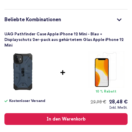
Ausgezeichnet
Nein
812451036473
Beliebte Kombinationen
UAG
112347115555
UAG Pathfinder Case Apple iPhone 12 Mini - Blau +
Blau
Displayschutz 2er-pack aus gehärtetem Glas Apple iPhone 12
Mini
Kunststoff
Kein
103
Apple
Smartphone
Keine
Nein
10 % Rabatt
Backcover, Hard Case
Kostenloser Versand
28,48 €
29,98 €
Hülle
Kostenloser
Inkl. MwSt.
Rückseite & Seite
Versand
In den Warenkorb