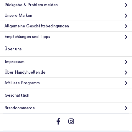
10 % Rabatt
Rückgabe & Problem melden
Kostenloser Versand
28,49 €
29,99 €
Unsere Marken
Kostenloser
Inkl. MwSt.
Versand
Allgemeine Geschäftsbedingungen
In den Warenkorb
Empfehlungen und Tipps
Über uns
Impressum
Über Handyhuellen.de
Affiliate Programm
Geschäftlich
Brandcommerce