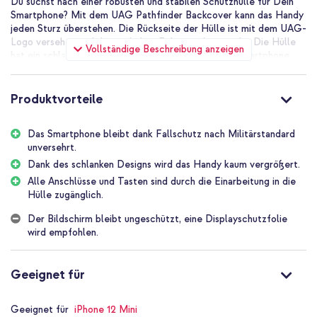
Du suchst nach einer robusten und stabilen Schutzhülle für Dein
Smartphone? Mit dem UAG Pathfinder Backcover kann das Handy
jeden Sturz überstehen. Die Rückseite der Hülle ist mit dem UAG-
Logo versehen und die seitlichen Ecken sind verstärkt. Die Hülle
Vollständige Beschreibung anzeigen
hat ein schlankes Panzerdesign und vergrößert das Smartphone
nicht wesentlich.
Fallschutz
Produktvorteile
Die Pathfinder Backcover von UAG besteht auf der Innenseite
aus weichem, flexiblem Silikon und ist auf der Außenseite mit einer
harten Beschichtung versehen. Die verstärkten Ecken absorbieren
Das Smartphone bleibt dank Fallschutz nach Militärstandard
Stürze und Stöße. Die Seiten haben kleine Griffkanten, die
unversehrt.
verhindern, dass das Handy aus der Hand rutscht. Das Backcover
Dank des schlanken Designs wird das Handy kaum vergrößert.
erfüllt die militärischen Falltest-Standards MIL-STD-810G.
Alle Anschlüsse und Tasten sind durch die Einarbeitung in die
Panzerdesign
Hülle zugänglich.
Die Hülle wird für das jeweilige Smartphone maßgeschneidert und
passt sich nahtlos an das Gerät an. Alle Aussparungen und Tasten
Der Bildschirm bleibt ungeschützt, eine Displayschutzfolie
werden in die Hülle integriert. Die Anschlüsse sind daher
wird empfohlen.
vollständig zugänglich und alle Tasten können leicht bedient
werden. Auf der Rückseite ist das UAG-Logo auf stilvolle Weise
verarbeitet worden. Das Backcover ist leicht und kann ganz
Geeignet für
einfach befestigt werden.
Das Pathfinder Backcover unterstützt auch das kabellose
Geeignet für
iPhone 12 Mini