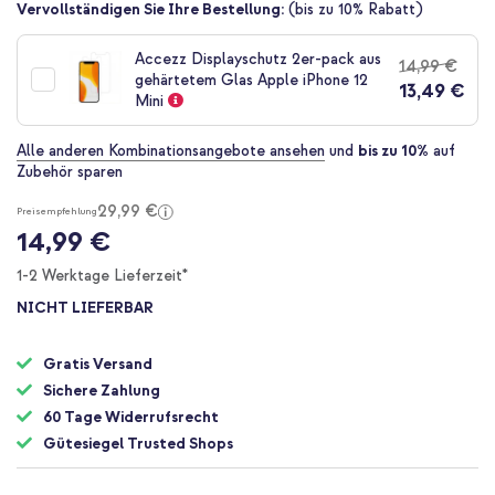
Zum
Vervollständigen Sie Ihre Bestellung:
(bis zu 10% Rabatt)
Anfang
der
Accezz Displayschutz 2er-pack aus
14,99 €
Bildgalerie
gehärtetem Glas Apple iPhone 12
13,49 €
springen
Mini
Alle anderen Kombinationsangebote ansehen
und
bis zu 10%
auf
Zubehör sparen
29,99 €
Preisempfehlung
14,99 €
1-2 Werktage Lieferzeit*
NICHT LIEFERBAR
Gratis Versand
Sichere Zahlung
60 Tage Widerrufsrecht
Gütesiegel Trusted Shops