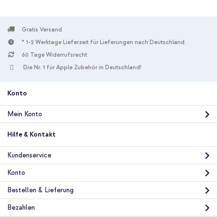
Gratis Versand
* 1-2 Werktage Lieferzeit für Lieferungen nach Deutschland.
60 Tage Widerrufsrecht
10 % Rabatt
Die Nr. 1 für Apple Zubehör in Deutschland!
Kostenloser Versand
23,98 €
24,98 €
Kostenloser
Inkl. MwSt.
Versand
Konto
In den Warenkorb
Mein Konto
UAG Pathfinder Case Apple iPhone 12 Mini - Blau + USB-C zu
Hilfe & Kontakt
Lightning-Kabel - Refurbished - 1 Meter - Weiß
Kundenservice
Konto
Bestellen & Lieferung
Bezahlen