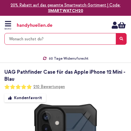
20% Rabatt auf das gesamte Smartwatch-Sortiment | Code:
SMARTWATCH20
Zum
Inhalt
springen
MENÜ
Gratis Versand
1-2 Werktage Lieferzeit*
60 Tage Widerrufsrecht
Die Nr. 1 für Apple Zubehör in Deutschland!
UAG Pathfinder Case für das Apple iPhone 12 Mini -
Blau
Bewertung:
210
Bewertungen
98
100
% of
Zum
Kundenfavorit
Ende
der
Bildgalerie
springen