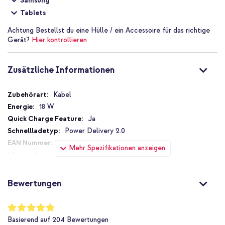
Samsung
Tablets
Achtung
Bestellst du eine Hülle / ein Accessoire für das richtige
Gerät?
Hier kontrollieren
Zusätzliche Informationen
Zusätzliche
Kabel
Informationen
18 W
Ja
Power Delivery 2.0
8806088938141
Mehr Spezifikationen anzeigen
Samsung
EP-DG930IBEGWW
1.5 m
Bewertungen
Samsung
Kamera, Computer, Kabelloser
Bewertung:
Kopfhörer, In-Ear-Kopfhörer, Laptop, Smartphone, Tablet
98
%
Basierend auf
204
Bewertungen
of
USB-A auf USB-C