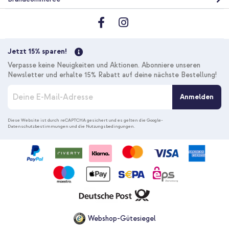
Jetzt 15% sparen!
Verpasse keine Neuigkeiten und Aktionen. Abonniere unseren
Newsletter und erhalte 15% Rabatt auf deine nächste Bestellung!
M
Anmelden
e
l
d
Diese Website ist durch reCAPTCHA gesichert und es gelten die
Google-
Datenschutzbestimmungen
und die
Nutzungsbedingungen
.
e
n
S
i
e
s
i
c
h
f
Webshop-Gütesiegel
ü