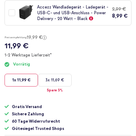
der
Accezz Wandladegerät - Ladegerät -
9,99 €
Bildgalerie
USB-C- und USB-Anschluss - Power
8,99 €
springen
Delivery - 20 Watt - Black
19,99 €
Preisempfehlung
11,99 €
1-2 Werktage Lieferzeit*
Vorrätig
1x
11,99 €
3x
11,69 €
Spare 3%
Gratis Versand
Sichere Zahlung
60 Tage Widerrufsrecht
Gütesiegel Trusted Shops