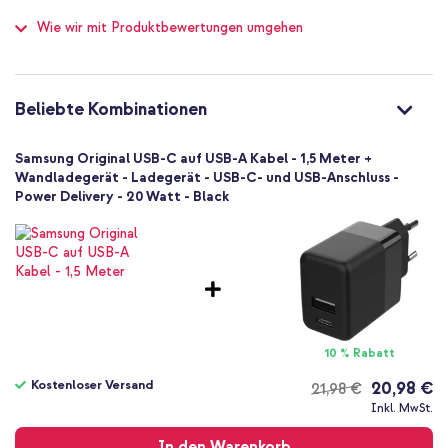
100
Nein
Wie wir mit Produktbewertungen umgehen
USB-C
USB-A
1 Pc
Beliebte Kombinationen
Schwarz
Kunststoff
Samsung Original USB-C auf USB-A Kabel - 1,5 Meter +
66
Wandladegerät - Ladegerät - USB-C- und USB-Anschluss -
Nein
Power Delivery - 20 Watt - Black
10 % Rabatt
Kostenloser Versand
20,98 €
21,98 €
Kostenloser
Inkl. MwSt.
Versand
In den Warenkorb