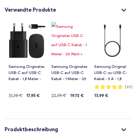
Verwandte Produkte
Samsung Originales
Samsung Originales
Samsung Original
USB-C auf USB-C
USB-C auf USB-C
USB-C-zu-USB-C-
Kabel - 1,8 Meter -
Kabel - 1 Meter - 25
Kabel - 5 A - 1,8
25 Watt + Original
Watt + Original Fast
Meter - Schwarz
Bewertung:
(65)
96%
Fast Charging
Charging Adapter
Regulärer
19,98 €
17,95 €
Regulärer
22,98 €
19,12 €
13,99 €
Adapter USB-C
USB-C Ladegerät -
Ladegerät - 25 Watt
25 Watt - Schwarz
Preis
Preis
- Schwarz
Produktbeschreibung