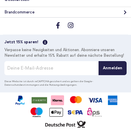
Brandcommerce
Jetzt 15% sparen!
Verpasse keine Neuigkeiten und Aktionen. Abonniere unseren
Newsletter und erhalte 15% Rabatt auf deine nächste Bestellung!
M
Anmelden
e
l
d
Diese Website ist durch reCAPTCHA gesichert und es gelten die
Google-
Datenschutzbestimmungen
und die
Nutzungsbedingungen
.
e
n
S
i
e
s
i
c
h