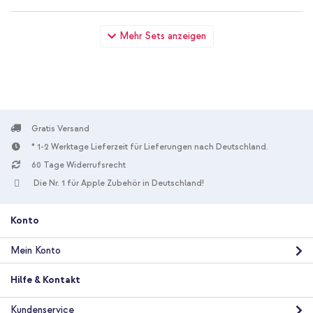
Spigen Neo Flex Case Friendly Screen Protector Galaxy S21 +
Mehr Sets anzeigen
Original USB-C-zu-USB-C-Kabel in Fabrikverpackung - 1.8
meter - 25 Watt - Schwarz
Gratis Versand
* 1-2 Werktage Lieferzeit für Lieferungen nach Deutschland.
60 Tage Widerrufsrecht
10 % Rabatt
Die Nr. 1 für Apple Zubehör in Deutschland!
Kostenloser Versand
24,24 €
24,94 €
Kostenloser
Inkl. MwSt.
Versand
Konto
In den Warenkorb
Mein Konto
Hilfe & Kontakt
Kundenservice