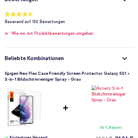
Folie (Plastik)
Samsung
Bewertung:
91
%
Smartphone
Basierend auf
130
Bewertungen
of
Displayschutzfolien
100
Wie wir mit Produktbewertungen umgehen
Folie
2 Pc
Bildschirmreinigungsset
Hoch
Beliebte Kombinationen
Ausgezeichnet
Ja
Spigen Neo Flex Case Friendly Screen Protector Galaxy S21 +
Nein
2-in-1 Bildschirmreiniger Spray - Grau
Nein
Bildschirm
50 % Rabatt
Kostenloser Versand