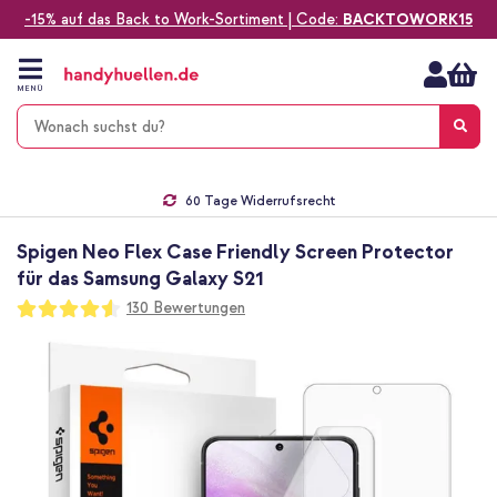
-15% auf das Back to Work-Sortiment | Code:
BACKTOWORK15
Zum
Inhalt
springen
MENÜ
Gratis Versand
1-2 Werktage Lieferzeit*
60 Tage Widerrufsrecht
Die Nr. 1 für Apple Zubehör in Deutschland!
Spigen Neo Flex Case Friendly Screen Protector
für das Samsung Galaxy S21
Bewertung:
130
Bewertungen
91
100
% of
Zum
Ende
der
Bildgalerie
springen