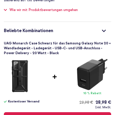
Basierend auf
156
Bewertungen
of
Schutz bis zu 5 m
100
Wie wir mit Produktbewertungen umgehen
Nein
Ein cooler Look für dein Smartphone und gleichzeitig optimaler
Ausgezeichnet
Schutz? Dann bestelle das Monarch Backcover!
Nein
812451035544
Beliebte Kombinationen
UAG
212191114040
UAG Monarch Case Schwarz für das Samsung Galaxy Note 20 +
Schwarz
Wandladegerät - Ladegerät - USB-C- und USB-Anschluss -
Power Delivery - 20 Watt - Black
Kunststoff
Kein
149
Samsung
Smartphone
Keine
Nein
10 % Rabatt
Backcover, Hard Case
Kostenloser Versand
28,98 €
29,98 €
Hülle
Kostenloser
Inkl. MwSt.
Rückseite & Seite
Versand