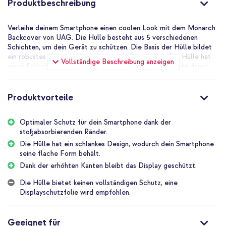
Produktbeschreibung
Verleihe deinem Smartphone einen coolen Look mit dem Monarch
Backcover von UAG. Die Hülle besteht aus 5 verschiedenen
Schichten, um dein Gerät zu schützen. Die Basis der Hülle bildet
ein robustes Kunststoffgehäuse mit Silikonrändern. Die Hülle hat
Vollständige Beschreibung anzeigen
einen Fallschutz bis zu 5 Metern getestet und entspricht damit
den militärischen Sturztest-Standards. Dank des leichten und
schlanken Designs der Hülle wird das Handy kaum vergrößert.
Produktvorteile
Optimaler Schutz für dein Smartphone
Das hochwertige, stoßabsorbierende Material bietet einen hohen
Optimaler Schutz für dein Smartphone dank der
Schutz für dein Telefon. Die Hülle besteht aus fünf verschiedenen
stoßabsorbierenden Ränder.
Schichten Die stabile Kunststoffschale sorgt für eine starke Basis.
Diese Basis verfügt über stoßabsorbierende Ränder aus Silikon.
Die Hülle hat ein schlankes Design, wodurch dein Smartphone
Die Hülle hat einen Fallschutz bis zu 5 Metern getestet und
seine flache Form behält.
entspricht damit den MIL-STD-810G Sturztest-Standards.
Dank der erhöhten Kanten bleibt das Display geschützt.
Außerdem hat das Gehäuse erhöhte Ränder, die einen zusätzlichen
Schutz für das Display bieten.
Die Hülle bietet keinen vollständigen Schutz, eine
Displayschutzfolie wird empfohlen.
Schlanke Formgebung
Die Hülle hat ein schlankes Design, wodurch dein Smartphone sein
flaches Design behält. Perfekt, wenn du die Hülle gern in deiner
Geeignet für