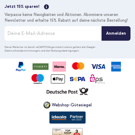
Jetzt 15% sparen!
Verpasse keine Neuigkeiten und Aktionen. Abonniere unseren
Newsletter und erhalte 15% Rabatt auf deine nächste Bestellung!
M
Anmelden
e
l
d
Diese Website ist durch reCAPTCHA gesichert und es gelten die
Google-
Datenschutzbestimmungen
und die
Nutzungsbedingungen
.
e
n
S
i
e
s
i
c
h
f
Webshop-Gütesiegel
ü
r
u
n
s