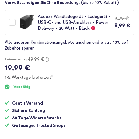
Zum
Vervollständigen Sie Ihre Bestellung:
(bis zu 10% Rabatt)
Anfang
der
Accezz Wandladegerät - Ladegerät -
9,99 €
Bildgalerie
USB-C- und USB-Anschluss - Power
8,99 €
springen
Delivery - 20 Watt - Black
Alle anderen Kombinationsangebote ansehen
und
bis zu 10%
auf
Zubehör sparen
49,99 €
Preisempfehlung
19,99 €
1-2 Werktage Lieferzeit*
Vorrätig
Gratis Versand
Sichere Zahlung
60 Tage Widerrufsrecht
Gütesiegel Trusted Shops