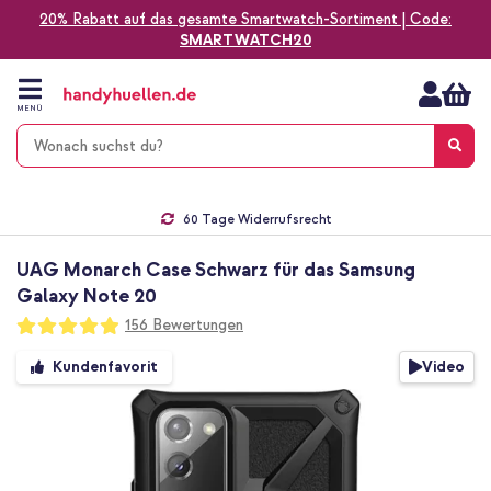
20% Rabatt auf das gesamte Smartwatch-Sortiment | Code:
SMARTWATCH20
Zum
Inhalt
springen
MENÜ
Gratis Versand
1-2 Werktage Lieferzeit*
60 Tage Widerrufsrecht
Die Nr. 1 für Apple Zubehör in Deutschland!
UAG Monarch Case Schwarz für das Samsung
Galaxy Note 20
Bewertung:
156
Bewertungen
98
100
% of
Zum
Video
Kundenfavorit
Ende
der
Bildgalerie
springen