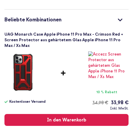
Ein cooler Look für dein Smartphone und gleichzeitig optimaler
Ausgezeichnet
Schutz? Dann bestelle das Monarch Backcover!
Nein
812451032536
Beliebte Kombinationen
UAG
111721119494
UAG Monarch Case Apple iPhone 11 Pro Max - Crimson Red +
Rot
Screen Protector aus gehärtetem Glas Apple iPhone 11 Pro
Max / Xs Max
Kunststoff
Kein
Apple
Smartphone
Keine
Nein
Backcover, Hard Case
10 % Rabatt
Hülle
Kostenloser Versand
33,98 €
34,98 €
Rückseite & Seite
Kostenloser
Inkl. MwSt.
Versand
In den Warenkorb