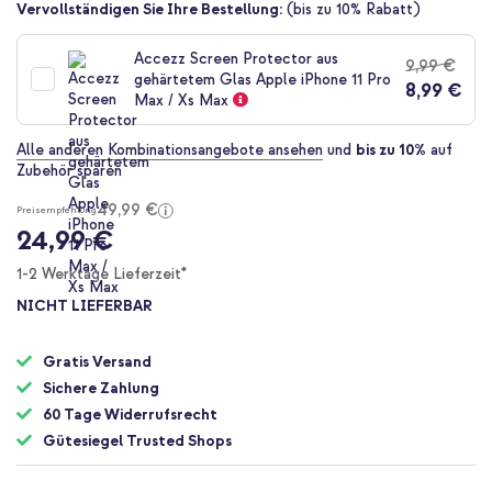
Zum
Vervollständigen Sie Ihre Bestellung:
(bis zu 10% Rabatt)
Anfang
der
Accezz Screen Protector aus
9,99 €
Bildgalerie
gehärtetem Glas Apple iPhone 11 Pro
8,99 €
springen
Max / Xs Max
Alle anderen Kombinationsangebote ansehen
und
bis zu 10%
auf
Zubehör sparen
49,99 €
Preisempfehlung
24,99 €
1-2 Werktage Lieferzeit*
NICHT LIEFERBAR
Gratis Versand
Sichere Zahlung
60 Tage Widerrufsrecht
Gütesiegel Trusted Shops