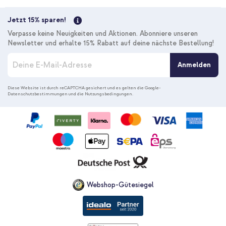
Jetzt 15% sparen!
Verpasse keine Neuigkeiten und Aktionen. Abonniere unseren
Newsletter und erhalte 15% Rabatt auf deine nächste Bestellung!
M
Anmelden
e
l
d
Diese Website ist durch reCAPTCHA gesichert und es gelten die
Google-
Datenschutzbestimmungen
und die
Nutzungsbedingungen
.
e
n
S
i
e
s
i
c
h
f
Webshop-Gütesiegel
ü
r
u
n