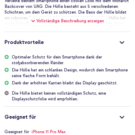
Verleihe deinem Smartphone einen coolen Look mit dem Monarch
Backcover von UAG. Die Hülle besteht aus 5 verschiedenen
Schichten, um dein Gerät zu schützen. Die Basis der Hülle bildet
ein robustes Kunststoffgehäuse mit Silikonrändern. Die Hülle hat
Vollständige Beschreibung anzeigen
einen Fallschutz bis zu 5 Metern getestet und entspricht damit
den militärischen Sturztest-Standards. Dank des leichten und
schlanken Designs der Hülle wird das Handy kaum vergrößert.
Produktvorteile
Optimaler Schutz für dein Smartphone
Das hochwertige, stoßabsorbierende Material bietet einen hohen
Optimaler Schutz für dein Smartphone dank der
Schutz für dein Telefon. Die Hülle besteht aus fünf verschiedenen
stoßabsorbierenden Ränder.
Schichten Die stabile Kunststoffschale sorgt für eine starke Basis.
Diese Basis verfügt über stoßabsorbierende Ränder aus Silikon.
Die Hülle hat ein schlankes Design, wodurch dein Smartphone
Die Hülle hat einen Fallschutz bis zu 5 Metern getestet und
seine flache Form behält.
entspricht damit den MIL-STD-810G Sturztest-Standards.
Dank der erhöhten Kanten bleibt das Display geschützt.
Außerdem hat das Gehäuse erhöhte Ränder, die einen zusätzlichen
Schutz für das Display bieten.
Die Hülle bietet keinen vollständigen Schutz, eine
Displayschutzfolie wird empfohlen.
Schlanke Formgebung
Die Hülle hat ein schlankes Design, wodurch dein Smartphone sein
flaches Design behält. Perfekt, wenn du die Hülle gern in deiner
Geeignet für
Kleidung bei dir trägst. Schließlich lässt sich die Hülle auch
problemlos an deinem Gerät befestigen. Kurzum, eine Hülle, die
Geeignet für
iPhone 11 Pro Max
du dir auf keinen Fall entgehen lassen solltest!