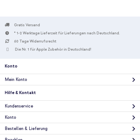
Gratis Versand
* 1-2 Werktage Lieferzeit für Lieferungen nach Deutschland.
10 % Rabatt
60 Tage Widerrufsrecht
Kostenloser Versand
38,49 €
39,99 €
Die Nr. 1 für Apple Zubehör in Deutschland!
Kostenloser
Inkl. MwSt.
Versand
In den Warenkorb
Konto
Mein Konto
Hilfe & Kontakt
Kundenservice
Konto
Bestellen & Lieferung
Bezahlen