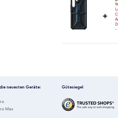
r Schutz? Dann bestelle das
UAG Monarch Case für das Sams
Kabel in Fabrikverpackung - 1.8
 die neuesten Geräte:
Gütesiegel
Pro
Pro Max