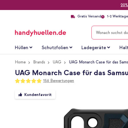
20%
Gratis Versand
1-2 Werktage 
SUCHE
Hüllen
Schutzfolien
Ladegeräte
Hal
Home
Brands
UAG
UAG Monarch Case für das Samsu
UAG Monarch Case für das Samsun
Bewertung:
156
Bewertungen
98
100
% of
Zum
Kundenfavorit
Ende
der
Bildgalerie
springen