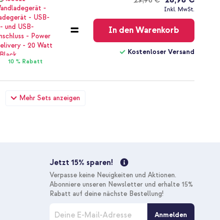
29,98 €
Kostenloser
Inkl. MwSt.
Versand
In den Warenkorb
Kostenloser Versand
10 % Rabatt
ung Galaxy S22 Plus - Mallard + Original USB-C-zu-USB-C-
Mehr Sets anzeigen
 meter - 25 Watt - Schwarz
26,28 €
26,98 €
Kostenloser
Inkl. MwSt.
Versand
In den Warenkorb
Jetzt 15% sparen!
Kostenloser Versand
Verpasse keine Neuigkeiten und Aktionen.
10 % Rabatt
Abonniere unseren Newsletter und erhalte 15%
Rabatt auf deine nächste Bestellung!
M
Anmelden
e