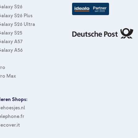
alaxy S26
alaxy S26 Plus
alaxy S26 Ultra
alaxy S25
alaxy A57
alaxy A56
Pro
Pro Max
eren Shops:
hoesjes.nl
lephone.fr
ecover.it