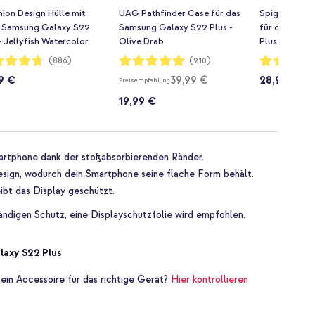
ion Design Hülle mit
UAG Pathfinder Case für das
Spigen Toug
 Samsung Galaxy S22
Samsung Galaxy S22 Plus -
für das Sams
- Jellyfish Watercolor
Olive Drab
Plus - Schwar
rtung:
Bewertung:
Bewertung:
(886)
(210)
98%
97%
9 €
39,99 €
28,99 €
Preisempfehlung
19,99 €
artphone dank der stoßabsorbierenden Ränder.
esign, wodurch dein Smartphone seine flache Form behält.
ibt das Display geschützt.
tändigen Schutz, eine Displayschutzfolie wird empfohlen.
axy S22 Plus
 ein Accessoire für das richtige Gerät?
Hier kontrollieren