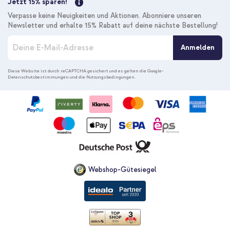
Jetzt 15% sparen!
Verpasse keine Neuigkeiten und Aktionen. Abonniere unseren
Newsletter und erhalte 15% Rabatt auf deine nächste Bestellung!
M
Anmelden
e
l
d
Diese Website ist durch reCAPTCHA gesichert und es gelten die
Google-
Datenschutzbestimmungen
und die
Nutzungsbedingungen
.
e
n
S
i
e
s
i
c
h
f
Webshop-Gütesiegel
ü
r
u
n
s
e