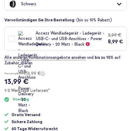
Schwarz
der
Bildgalerie
springen
Vervollständigen Sie Ihre Bestellung:
(bis zu 10% Rabatt)
Accezz Wandladegerät - Ladegerät -
9,99 €
USB-C- und USB-Anschluss - Power
8,99 €
Delivery - 20 Watt - Black
Alle anderen Kombinationsangebote ansehen
und
bis zu 10%
auf
Zubehör sparen
16,99 €
Preisempfehlung
13,99 €
1-2 Werktage Lieferzeit*
Vorrätig
Gratis Versand
Sichere Zahlung
60 Tage Widerrufsrecht