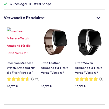
Gütesiegel Trusted Shops
Verwandte Produkte
imoshion Milanese
Fitbit Leather
Fitbit Woven
Watch Armband für
Armband für Fitbit
Armband für Fitbit
die Fitbit Versa 2 /
Versa / Versa 2 /
Versa / Versa 2 /
Versa Lite - Rose
Versa Lite - Größe L
Versa Lite - Größe S
Bewertung:
Bewertung:
(462)
(1)
91%
100%
Gold
- Cognac
- Grey / Black
16,99 €
16,99 €
16,99 €