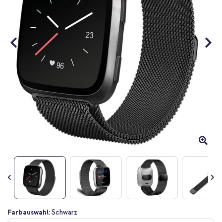
Zum
Farbauswahl:
Schwarz
Anfang