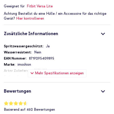
Geeignet für
Fitbit Versa Lite
Achtung
Bestellst du eine Hülle / ein Accessoire für das richtige
Gerät?
Hier kontrollieren
Zusätzliche Informationen
Zusätzliche
Ja
Informationen
Nein
8719295409895
imoshion
FITVER240989501
Mehr Spezifikationen anzeigen
Schwarz
PFAS-frei
Stahl
Bewertungen
20 mm
Fitbit
Bewertung:
91
%
Smartwatch
Basierend auf
462
Bewertungen
of
Smartwatch-Armbänder
100