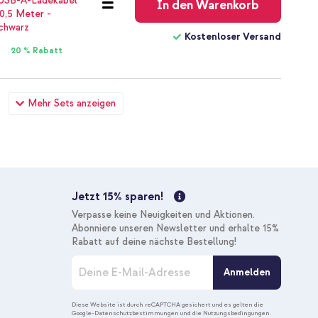
In den Warenkorb
Kostenloser Versand
20 % Rabatt
 Armband für Samsung Galaxy Watch 4 / 5 / 6 / 7 / FE (20
Mehr Sets anzeigen
 Ladegerät - USB-C- und USB-Anschluss - Power Delivery -
18,98 €
19,98 €
Kostenloser
Inkl. MwSt.
Versand
In den Warenkorb
Jetzt 15% sparen!
Verpasse keine Neuigkeiten und Aktionen.
Kostenloser Versand
Abonniere unseren Newsletter und erhalte 15%
10 % Rabatt
Rabatt auf deine nächste Bestellung!
M
Anmelden
e
l
d
Diese Website ist durch reCAPTCHA gesichert und es gelten die
Google-Datenschutzbestimmungen
und die
Nutzungsbedingungen
.
e