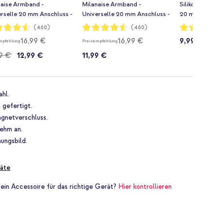
naise Armband -
Milanaise Armband -
Silikonarmban
erselle 20 mm Anschluss -
Universelle 20 mm Anschluss -
20 mm Anschl
 S - Starlight
Größe S - Rosé gold
rtung:
Bewertung:
Bewertung:
(460)
(460)
91%
89%
16,99 €
16,99 €
9,99 €
mpfehlung
Preisempfehlung
9 €
12,99 €
11,99 €
ahl.
 gefertigt.
agnetverschluss.
nehm an.
nungsbild.
äte
 ein Accessoire für das richtige Gerät?
Hier kontrollieren