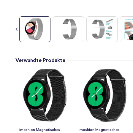
Zum
Anfang
Verwandte Produkte
der
Bildgalerie
springen
imoshion Magnetisches
imoshion Magnetisches