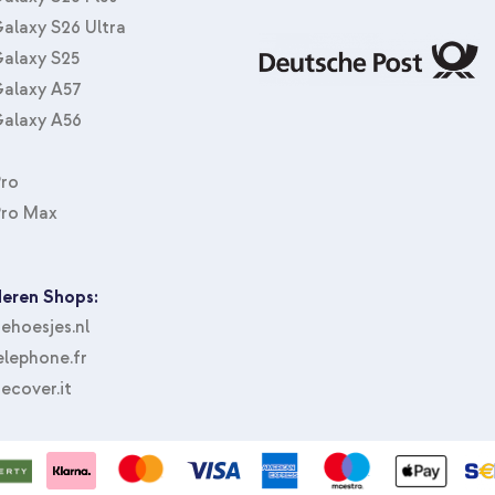
alaxy S26 Ultra
alaxy S25
alaxy A57
alaxy A56
Pro
Pro Max
eren Shops:
hoesjes.nl
lephone.fr
ecover.it