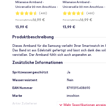
Milanaise Armband -
Milanaise Armband -
Universelle 20 mm Anschluss -
Universelle 20 mm Anschluss -
Größe S - Schwarz
Größe M - Schwarz
Bewertung:
Bewertung:
(460)
(460)
91%
91%
16,99 €
16,99 €
Preisempfehlung
Preisempfehlung
13,99 €
13,99 €
Produktbeschreibung
Dieses Armband für die Samsung verleiht Ihrer Smartwatch im 
Das Band ist aus Edelstahl gefertigt und lässt sich dank des s
verstellen. Der Armband fühlt sich auch angenehm an.
Zusätzliche Informationen
Zusätzliche
Spritzwassergeschützt
Ja
Informationen
Wasserresistent
Nein
EAN Nummer
8719295408690
Marke
imoshion
Artnr Zulieferer
SGW4040869001
Mehr Spezifikationen anzeig