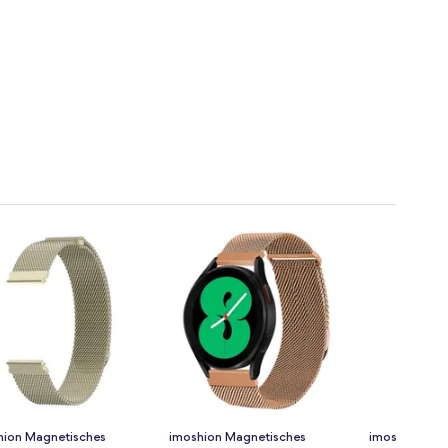
hion Magnetisches
imoshion Magnetisches
imoshion Flex