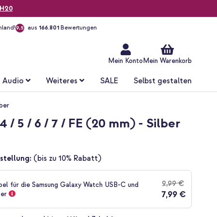
H20
hland!
aus
166.801
Bewertungen
9,5
Zum
Inhalt
springen
Mein Konto
Mein Warenkorb
Audio
Weiteres
SALE
Selbst gestalten
ber
5 / 6 / 7 / FE (20 mm) - Silber
stellung:
(bis zu 10% Rabatt)
9,99 €
bel für die Samsung Galaxy Watch USB-C und
7,99 €
ter