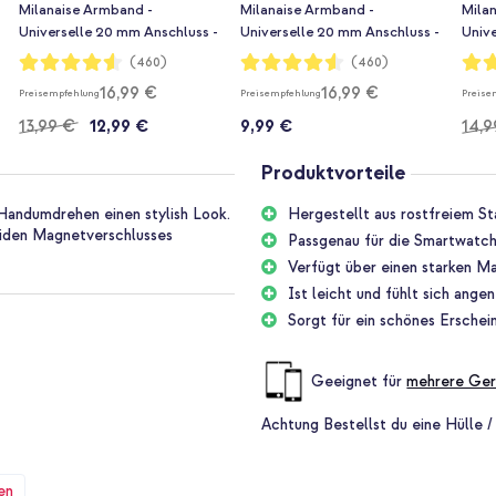
Milanaise Armband -
Milanaise Armband -
Mila
Universelle 20 mm Anschluss -
Universelle 20 mm Anschluss -
Univ
Größe S - Silber
Größe M - Silber
Größe
Bewertung:
Bewertung:
Bewe
(460)
(460)
91%
91%
91%
16,99 €
16,99 €
Preisempfehlung
Preisempfehlung
Preise
13,99 €
12,99 €
9,99 €
14,9
Produktvorteile
Handumdrehen einen stylish Look.
Hergestellt aus rostfreiem St
oliden Magnetverschlusses
Passgenau für die Smartwatch
Verfügt über einen starken M
Ist leicht und fühlt sich ange
Sorgt für ein schönes Erschei
Geeignet für
mehrere Ger
Achtung
Bestellst du eine Hülle /
en