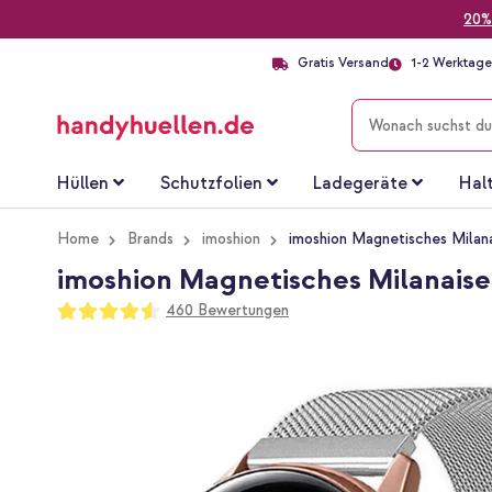
20%
Gratis Versand
1-2 Werktage 
SUCHE
Hüllen
Schutzfolien
Ladegeräte
Hal
Home
Brands
imoshion
imoshion Magnetisches Milana
imoshion Magnetisches Milanaise 
Bewertung:
460
Bewertungen
91
100
% of
Zum
Ende
der
Bildgalerie
springen