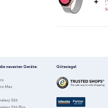
imoshion Magnetisches Milanaise
mm) - Silber + Wandladegerät -
20 Watt - Black
 die neuesten Geräte:
Gütesiegel
Pro
Pro Max
alaxy S26
alaxy S26 Plus