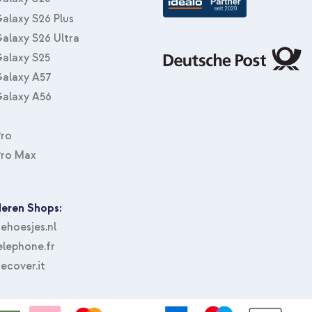
alaxy S26 Plus
alaxy S26 Ultra
alaxy S25
alaxy A57
alaxy A56
Pro
Pro Max
eren Shops:
hoesjes.nl
lephone.fr
ecover.it