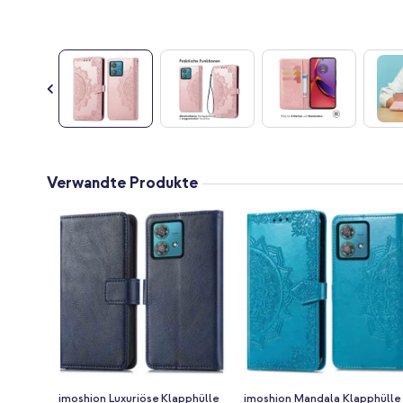
Zum
Anfang
Verwandte Produkte
der
Bildgalerie
springen
imoshion Luxuriöse Klapphülle
imoshion Mandala Klapphülle