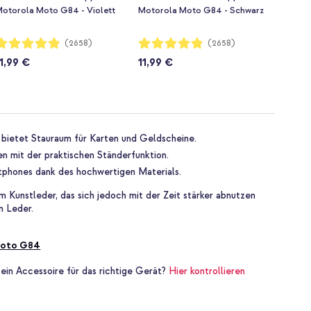
otorola Moto G84 - Violett
Motorola Moto G84 - Schwarz
ewertung:
Bewertung:
(2658)
(2658)
97%
97%
11,99 €
11,99 €
 bietet Stauraum für Karten und Geldscheine.
n mit der praktischen Ständerfunktion.
tphones dank des hochwertigen Materials.
m Kunstleder, das sich jedoch mit der Zeit stärker abnutzen
m Leder.
Moto G84
 ein Accessoire für das richtige Gerät?
Hier kontrollieren