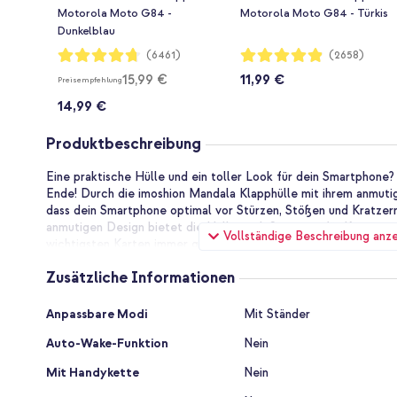
Motorola Moto G84 -
Motorola Moto G84 - Türkis
Dunkelblau
Bewertung:
Bewertung:
(6461)
(2658)
94%
97%
15,99 €
11,99 €
Preisempfehlung
14,99 €
Produktbeschreibung
Eine praktische Hülle und ein toller Look für dein Smartphone?
Ende! Durch die imoshion Mandala Klapphülle mit ihrem anmutig
dass dein Smartphone optimal vor Stürzen, Stößen und Kratzer
anmutigen Design bietet die Hülle auch Stauraum für Karten u
Vollständige Beschreibung anz
wichtigsten Karten immer griffbereit hast. Die Hülle kann prob
für lange Gespräche oder zum Ansehen von Videos verwendet
Zusätzliche Informationen
Moderne und schlanke Passform
Die Hülle hat ein schlankes Design, wodurch das Smartphone se
Zusätzliche
Anpassbare Modi
Mit Ständer
wenn du die Hülle gern in deiner Kleidung bei dir trägst. Die im
Informationen
Kunstleder gefertigt, das durch den Mandala-Aufdruck eine anm
Auto-Wake-Funktion
Nein
verschiedenen Farbtönen erhältlich ist. Entscheidest du dich f
gefällt dir eine blaue, grüne oder graue Hülle besser? Der Ma
Mit Handykette
Nein
minimalistisch gestaltet. Die Nähte der Hülle passen zur Farbe