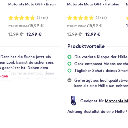
Motorola Moto G84 - Braun
Motorola Moto G84 - Hellblau
M
Bewertung:
Bewertung:
B
(6461)
(6461)
94%
94%
15,99 €
15,99 €
Preisempfehlung
Preisempfehlung
13,99 €
12,99 €
13,99 €
12,99 €
Produktvorteile
 Dann hat die Suche jetzt ein
Die vordere Klappe der Hülle
en Look kannst du sicher sein,
Ganz entspannt Videos ansehe
n geschützt ist. Neben dem
Täglicher Schutz deines Smar
nd Geldscheine, damit du deine
eigen
lemlos als Ständer zum Abstellen
Gefertigt aus hochqualitative
 werden.
kann als eine Hülle aus echte
ine flache Form behält. Perfekt,
Geeignet für
Motorola 
oshion Mandala Klapphülle ist aus
utige Ausstrahlung erhält und in
Achtung
Bestellst du eine Hülle /
ür ein neutrales Schwarz oder
gnetverschluss ist modern und
 der Hülle.