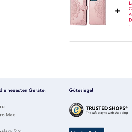
likon
heine
i zu haben.
imoshion Mandala Klapphülle 
USB-C-zu-USB-C Kabel - 1 Met
ger Look für dein Smartphone?
 die neuesten Geräte:
Gütesiegel
Pro
Pro Max
alaxy S26