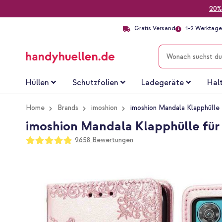
20%
Gratis Versand
1-2 Werktage 
SUCHE
Hüllen
Schutzfolien
Ladegeräte
Hal
Home
Brands
imoshion
imoshion Mandala Klapphüll
imoshion Mandala Klapphülle für
Bewertung:
2658
Bewertungen
97
100
% of
Zum
Ende
der
Bildgalerie
springen