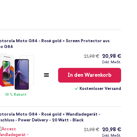
otorola Moto G84 - Rosé gold + Screen Protector aus
to G84
20,98 €
21,98 €
Kostenloser
Inkl. MwSt.
Versand
In den Warenkorb
Kostenloser Versand
10 % Rabatt
otorola Moto G84 - Rosé gold + Wandladegerät -
chluss - Power Delivery - 20 Watt - Black
20,98 €
21,98 €
Kostenloser
Inkl. MwSt.