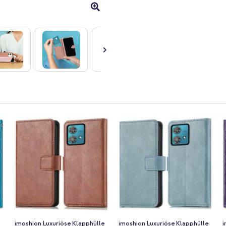
imoshion Luxuriöse Klapphülle
imoshion Luxuriöse Klapphülle
i