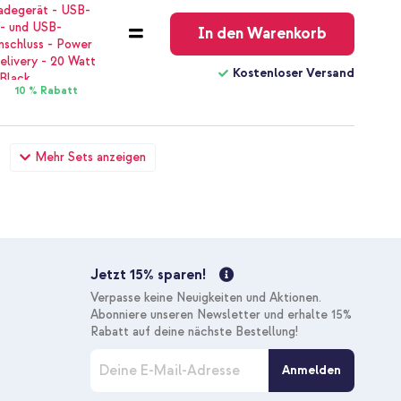
Versand
In den Warenkorb
Kostenloser Versand
10 % Rabatt
Motorola Moto G84 - Rosé gold + Boost↑Charge™ Braided
Mehr Sets anzeigen
er
27,28 €
28,98 €
Kostenloser
Inkl. MwSt.
Versand
In den Warenkorb
Jetzt 15% sparen!
Kostenloser Versand
Verpasse keine Neuigkeiten und Aktionen.
10 % Rabatt
Abonniere unseren Newsletter und erhalte 15%
Rabatt auf deine nächste Bestellung!
M
Anmelden
e
l