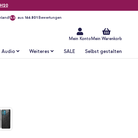
H20
hland!
aus
166.801
Bewertungen
9,5
Zum
Inhalt
springen
Mein Konto
Mein Warenkorb
Audio
Weiteres
SALE
Selbst gestalten