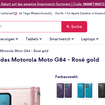
 Rabatt auf das gesamte Smartwatch-Sortiment | Code:
SMARTWATC
Lieferzeit*
60 Tage Widerrufsrecht
Die Nr. 1 für Apple Zubehör in Deutsc
Suche
terungen
Tablets
Smartwatch
Laptops
e Motorola Moto G84 - Rosé gold
 das Motorola Moto G84 - Rosé gold
Farbauswahl: