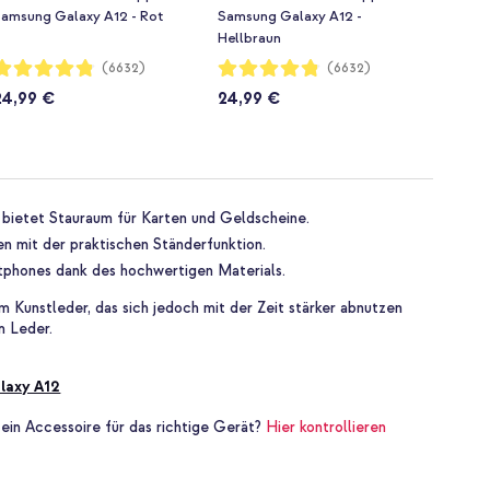
amsung Galaxy A12 - Rot
Samsung Galaxy A12 -
Hellbraun
ewertung:
Bewertung:
(6632)
(6632)
96%
96%
24,99 €
24,99 €
 bietet Stauraum für Karten und Geldscheine.
n mit der praktischen Ständerfunktion.
tphones dank des hochwertigen Materials.
m Kunstleder, das sich jedoch mit der Zeit stärker abnutzen
m Leder.
laxy A12
 ein Accessoire für das richtige Gerät?
Hier kontrollieren