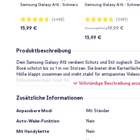
Samsung Galaxy A12 - Schwarz
Samsung Galaxy A12 - Schwa
Bewertung:
Bewertung:
(6458)
(2381)
94%
93%
15,99 €
19,99 €
Preisempfehlung
13,99 €
Produktbeschreibung
Dein Samsung Galaxy A12 verdient Schutz und Stil zugleich. Di
Rosé schützt bis zu 1 m vor Stürzen. Sie bietet drei Kartenfäch
Hülle klappt zusammen und steht stabil für entspanntes Videos
Silikoninnenschale fängt Stöße ab und der erhöhte Rand sichert
Vollständige Beschreibung anz
Farbe und hochwertige Verarbeitung.
Die Vorteile der imoshion Mandal
Zusätzliche Informationen
Zusätzliche
Anpassbare Modi
Mit Ständer
Vordere Klappe mit drei Kartenfächern und einem Geldsc
Informationen
Bargeld immer griffbereit
Auto-Wake-Funktion
Nein
Flexible Silikoninnenschale absorbiert Stöße und schützt
Mit Handykette
Nein
zu 1 m