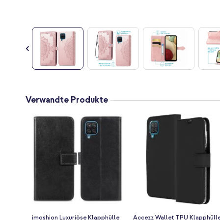
Zum
Anfang
Verwandte Produkte
der
Bildgalerie
springen
imoshion Luxuriöse Klapphülle
Accezz Wallet TPU Klapphüll