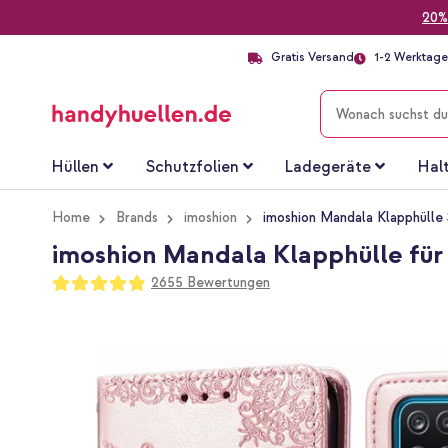
20%
Gratis Versand
1-2 Werktage 
SUCHE
Hüllen
Schutzfolien
Ladegeräte
Hal
Home
Brands
imoshion
imoshion Mandala Klapphülle
imoshion Mandala Klapphülle für
Bewertung:
2655
Bewertungen
97
100
% of
Zum
Ende
der
Bildgalerie
springen