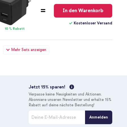
Versand
In den Warenkorb
Kostenloser Versand
10 % Rabatt
msung Galaxy A12 - Rosé gold + Case Friendly
Mehr Sets anzeigen
ung Galaxy A12
18,38 €
18,98 €
Kostenloser
Inkl. MwSt.
Versand
In den Warenkorb
Jetzt 15% sparen!
Kostenloser Versand
Verpasse keine Neuigkeiten und Aktionen.
10 % Rabatt
Abonniere unseren Newsletter und erhalte 15%
Rabatt auf deine nächste Bestellung!
M
amsung Galaxy A12 - Rosé gold + Original USB-C-zu-USB-C-
Anmelden
e
 meter - 25 Watt - Schwarz
l