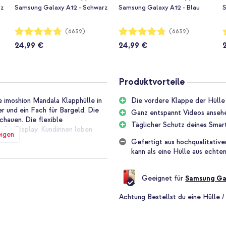
rz
Samsung Galaxy A12 - Schwarz
Samsung Galaxy A12 - Blau
S
Bewertung:
Bewertung:
B
(6632)
(6632)
96%
96%
24,99 €
24,99 €
Produktvorteile
e imoshion Mandala Klapphülle in
Die vordere Klappe der Hülle
er und ein Fach für Bargeld. Die
Ganz entspannt Videos ansehe
chauen. Die flexible
Täglicher Schutz deines Smar
 das Display. Kundinnen loben
eigen
Gefertigt aus hochqualitative
kann als eine Hülle aus echte
a Klapphülle:
Geeignet für
Samsung Ga
heinfach, so hast du Karten und
Achtung
Bestellst du eine Hülle /
 dein Galaxy A12 bei Stürzen bis