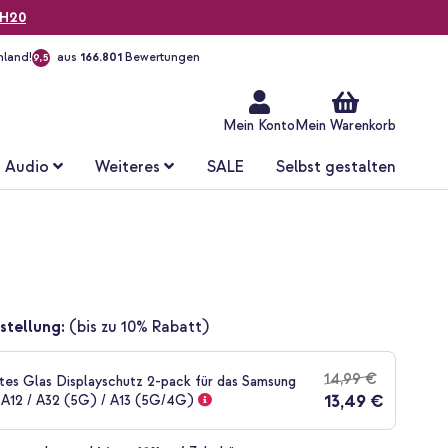
H20
hland!
aus
166.801
Bewertungen
9,5
Zum
Inhalt
springen
Mein Konto
Mein Warenkorb
Audio
Weiteres
SALE
Selbst gestalten
stellung:
(bis zu 10% Rabatt)
14,99 €
es Glas Displayschutz 2-pack für das Samsung
13,49 €
 A12 / A32 (5G) / A13 (5G/4G)