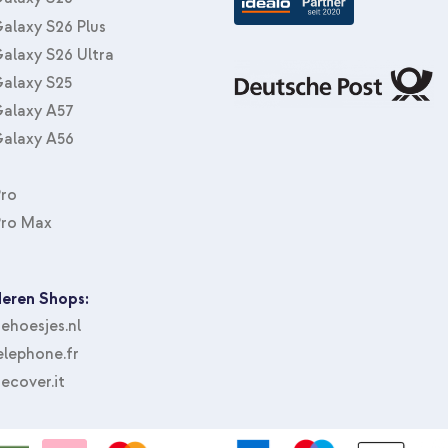
alaxy S26 Plus
alaxy S26 Ultra
alaxy S25
alaxy A57
alaxy A56
Pro
Pro Max
eren Shops:
hoesjes.nl
lephone.fr
ecover.it