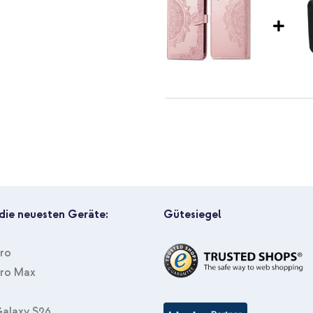
imoshion Mandala Klapphülle Sa
Screenprotektor Schwarz Sams
 die neuesten Geräte:
Gütesiegel
Pro
Pro Max
imoshion Mandala Klapphülle S
Kabel in Fabrikverpackung - 1.8
alaxy S26