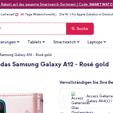
 Rabatt auf das gesamte Smartwatch-Sortiment | Code:
SMARTWATC
Lieferzeit*
60 Tage Widerrufsrecht
Die Nr. 1 für Apple Zubehör in Deutsc
Suche
terungen
Tablets
Smartwatch
Laptops
 Samsung Galaxy A12 - Rosé gold
 das Samsung Galaxy A12 - Rosé gold
Vervollständigen Sie Ihre Be
Accezz Gehärtet
Galaxy A04(s) /