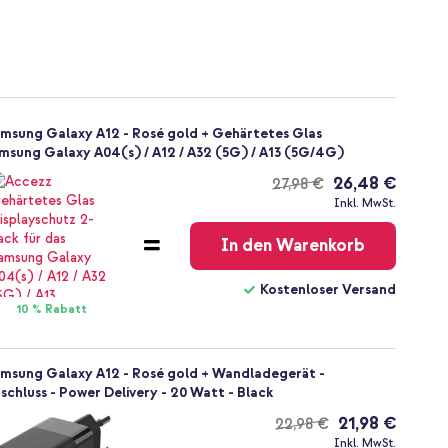
msung Galaxy A12 - Rosé gold + Gehärtetes Glas
amsung Galaxy A04(s) / A12 / A32 (5G) / A13 (5G/4G)
26,48 €
27,98 €
Kostenloser
Inkl. MwSt.
Versand
In den Warenkorb
Kostenloser Versand
10 % Rabatt
amsung Galaxy A12 - Rosé gold + Wandladegerät -
chluss - Power Delivery - 20 Watt - Black
21,98 €
22,98 €
Kostenloser
Inkl. MwSt.