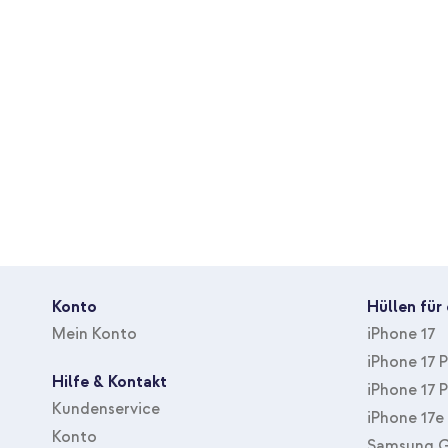
profitieren.
Marke
imoshion
Artnr Zulieferer
A125F43620404
Farbe
Rosa
Material
Kunstleder
Thema
Kein
Geeignet für Marke
Samsung
device_number
SM-A125x
Geeigent für Gerätetyp
Smartphone
Inbegriffene Zubehöranzahl
Keine
Konto
Hüllen für
Mit Displayschutz
Nein
Mein Konto
iPhone 17
Hüllenart
Klapphülle
iPhone 17 
Hilfe & Kontakt
Zubehörart
Hülle
iPhone 17 
Kundenservice
Schutz
Vollständiger Schutz
iPhone 17e
Konto
Samsung G