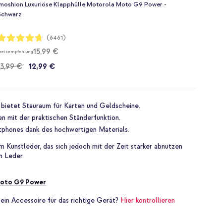
imoshion Luxuriöse Klapphülle Motorola Moto G9 Power -
Schwarz
ewertung:
(6461)
94%
15,99 €
reisempfehlung
13,99 €
12,99 €
 bietet Stauraum für Karten und Geldscheine.
n mit der praktischen Ständerfunktion.
tphones dank des hochwertigen Materials.
m Kunstleder, das sich jedoch mit der Zeit stärker abnutzen
m Leder.
oto G9 Power
 ein Accessoire für das richtige Gerät?
Hier kontrollieren