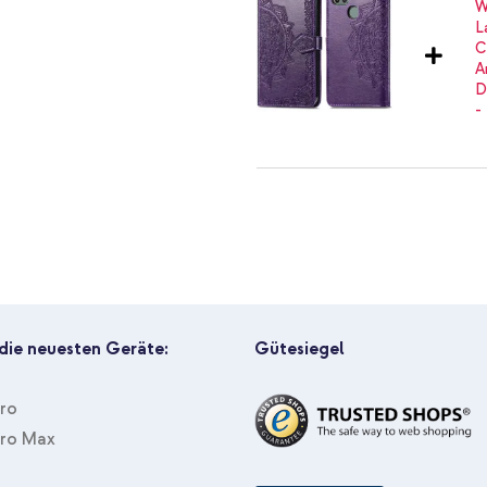
likon
heine
3
i zu haben.
imoshion Mandala Klapphülle 
Braided USB-C-zu-USB-C Kabel 
ger Look für dein Smartphone?
 die neuesten Geräte:
Gütesiegel
Pro
Pro Max