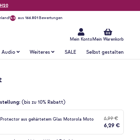
H20
hland!
aus
166.801
Bewertungen
9,5
Zum
Inhalt
springen
Mein Konto
Mein Warenkorb
Audio
Weiteres
SALE
Selbst gestalten
t
stellung:
(bis zu 10% Rabatt)
6,99 €
 Protector aus gehärtetem Glas Motorola Moto
6,29 €