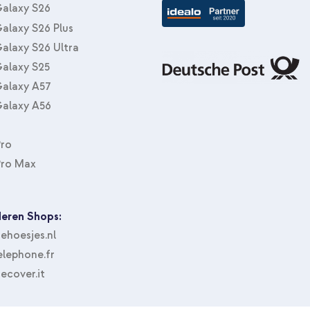
alaxy S26
alaxy S26 Plus
alaxy S26 Ultra
alaxy S25
alaxy A57
alaxy A56
Pro
Pro Max
eren Shops:
hoesjes.nl
lephone.fr
ecover.it