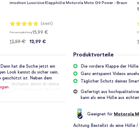
imoshion Luxuriöse Klapphülle Motorola Moto G9 Power - Braun
Bewertung:
B
(6461)
94%
15,99 €
Preisempfehlung
P
13,99 €
12,99 €
Produktvorteile
 Dann hat die Suche jetzt ein
Die vordere Klappe der Hülle
en Look kannst du sicher sein,
Ganz entspannt Videos ansehe
n geschützt ist. Neben dem
Täglicher Schutz deines Smar
nd Geldscheine, damit du deine
eigen
lemlos als Ständer zum Abstellen
Gefertigt aus hochqualitative
 werden.
kann als eine Hülle aus echte
ine flache Form behält. Perfekt,
Geeignet für
Motorola M
oshion Mandala Klapphülle ist aus
utige Ausstrahlung erhält und in
Achtung
Bestellst du eine Hülle /
ür ein neutrales Schwarz oder
gnetverschluss ist modern und