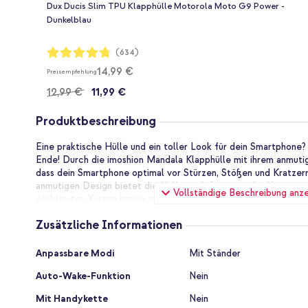
Dux Ducis Slim TPU Klapphülle Motorola Moto G9 Power -
Dunkelblau
Bewertung:
(634)
95%
14,99 €
Preisempfehlung
12,99 €
11,99 €
Produktbeschreibung
Eine praktische Hülle und ein toller Look für dein Smartphone?
Ende! Durch die imoshion Mandala Klapphülle mit ihrem anmutig
dass dein Smartphone optimal vor Stürzen, Stößen und Kratzer
anmutigen Design bietet die Hülle auch Stauraum für Karten u
Vollständige Beschreibung anz
wichtigsten Karten immer griffbereit hast. Die Hülle kann prob
für lange Gespräche oder zum Ansehen von Videos verwendet
Zusätzliche Informationen
Moderne und schlanke Passform
Die Hülle hat ein schlankes Design, wodurch das Smartphone se
Zusätzliche
Anpassbare Modi
Mit Ständer
wenn du die Hülle gern in deiner Kleidung bei dir trägst. Die im
Informationen
Kunstleder gefertigt, das durch den Mandala-Aufdruck eine anm
Auto-Wake-Funktion
Nein
verschiedenen Farbtönen erhältlich ist. Entscheidest du dich f
gefällt dir eine blaue, grüne oder graue Hülle besser? Der Ma
Mit Handykette
Nein