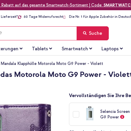
 Rabatt auf das gesamte Smartwatch-Sortiment | Code:
SMARTWATC
Lieferzeit*
60 Tage Widerrufsrecht
Die Nr. 1 für Apple Zubehör in Deutsc
Suche
terungen
Tablets
Smartwatch
Laptops
 Mandala Klapphülle Motorola Moto G9 Power - Violett
 das Motorola Moto G9 Power - Violet
Vervollständigen Sie Ihre Be
Selencia Screen
G9 Power