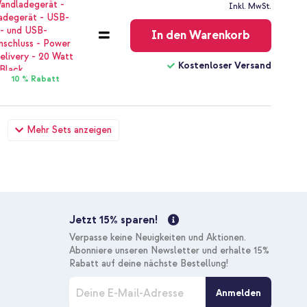
Kostenloser
Inkl. MwSt.
Versand
In den Warenkorb
Kostenloser Versand
10 % Rabatt
Motorola Moto G9 Power - Violett + Boost↑Charge™
Mehr Sets anzeigen
- 1 Meter
27,28 €
28,98 €
Kostenloser
Inkl. MwSt.
Versand
In den Warenkorb
Jetzt 15% sparen!
Kostenloser Versand
Verpasse keine Neuigkeiten und Aktionen.
10 % Rabatt
Abonniere unseren Newsletter und erhalte 15%
Rabatt auf deine nächste Bestellung!
M
Anmelden
e