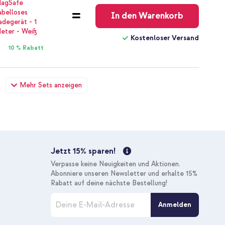
In den Warenkorb
Kostenloser Versand
10 % Rabatt
etischer Kartenhalter - Kartenhalter - Sage Green + Slim
Mehr Sets anzeigen
 Kabellose Powerbank - Lavender Milk
95,98 €
109,98 €
Kostenloser
Inkl. MwSt.
Versand
In den Warenkorb
Jetzt 15% sparen!
Kostenloser Versand
Verpasse keine Neuigkeiten und Aktionen.
20 % Rabatt
Abonniere unseren Newsletter und erhalte 15%
Rabatt auf deine nächste Bestellung!
M
etischer Kartenhalter - Kartenhalter - Sage Green +
Anmelden
e
ionshilfe - Schwarz
l