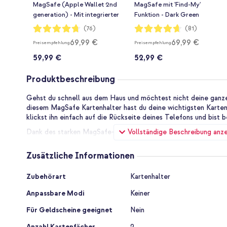
MagSafe (Apple Wallet 2nd
MagSafe mit 'Find-My'
generation) - Mit integrierter
Funktion - Dark Green
AirTag-Funktion - Forest
Bewertung:
Bewertung:
(76)
(81)
94%
93%
Green
69,99 €
69,99 €
Preisempfehlung
Preisempfehlung
59,99 €
52,99 €
Produktbeschreibung
Gehst du schnell aus dem Haus und möchtest nicht deine gan
diesem MagSafe Kartenhalter hast du deine wichtigsten Karten 
klickst ihn einfach auf die Rückseite deines Telefons und bist b
Vollständige Beschreibung anz
Dank des starken MagSafe-Magneten bleibt der Halter fest an 
Gebrauch. Ideal für unterwegs, Einkäufe oder einen Abend, an 
brauchst.
Zusätzliche Informationen
Stark und zuverlässig in der Nutzung
Zusätzliche
Die MagSafe-Befestigung sorgt dafür, dass dein Kartenhalter si
Zubehörart
Kartenhalter
Informationen
musst keine Angst haben, dass er sich bei normaler Nutzung lös
Anpassbare Modi
Keiner
trotzdem einfach entfernen kannst.
Warum diesen MagSafe Kartenhalter wählen?
Für Geldscheine geeignet
Nein
Lässt sich sicher per MagSafe befestigen
Anzahl Kartenfächer
2