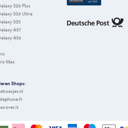
alaxy S26 Plus
alaxy S26 Ultra
alaxy S25
alaxy A57
alaxy A56
Pro
Pro Max
eren Shops:
hoesjes.nl
lephone.fr
ecover.it