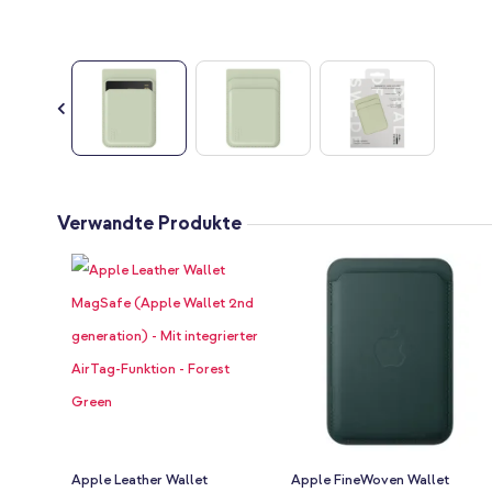
Zum
Anfang
Verwandte Produkte
der
Bildgalerie
springen
Apple Leather Wallet
Apple FineWoven Wallet