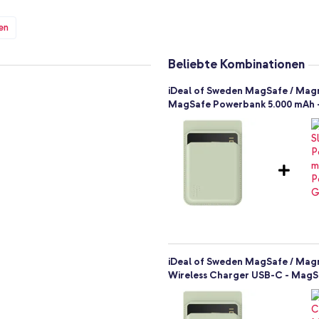
en
Beliebte Kombinationen
chtest
iDeal of Sweden MagSafe / Magn
MagSafe Powerbank 5.000 mAh -
 haben? Entscheide dich für
r in deinen Warenkorb.
iDeal of Sweden MagSafe / Magn
Wireless Charger USB-C - MagSa