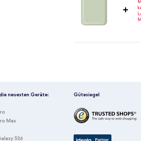
iDeal of Sweden MagSafe / Magn
MagSafe Powerbank 5.000 mAh -
 die neuesten Geräte:
Gütesiegel
Pro
Pro Max
iDeal of Sweden MagSafe / Magn
MagSafe-Aufkleber mit Installat
alaxy S26