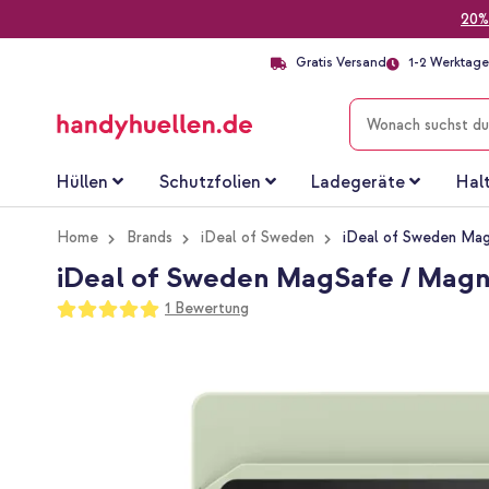
20%
Gratis Versand
1-2 Werktage 
SUCHE
Hüllen
Schutzfolien
Ladegeräte
Hal
Home
Brands
iDeal of Sweden
iDeal of Sweden MagS
iDeal of Sweden MagSafe / Magne
Bewertung:
1
Bewertung
100
100
% of
Zum
Ende
der
Bildgalerie
springen