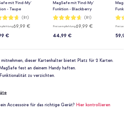
afe mit 'Find-My'
MagSafe mit 'Find-My'
MagSafe mit 
ion - Taupe
Funktion - Blackberry
Funktion - S
rtung:
Bewertung:
Bewertung:
(81)
(81)
93%
93%
69,99 €
69,99 €
mpfehlung
Preisempfehlung
Preisempfehlung
99 €
44,99 €
59,99 €
mitnehmen, dieser Kartenhalter bietet Platz für 2 Karten.
 MagSafe fest an deinem Handy haften.
Funktionalität zu verzichten.
äte
 ein Accessoire für das richtige Gerät?
Hier kontrollieren