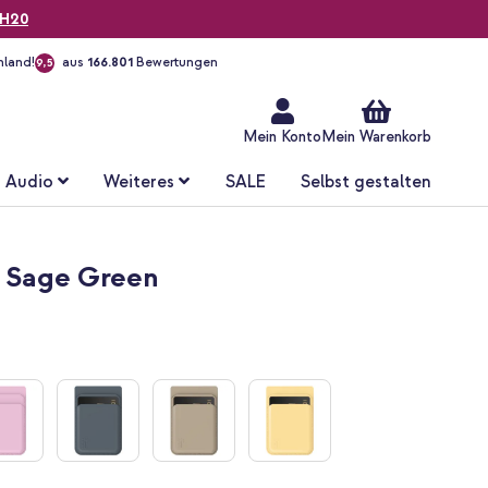
H20
hland!
aus
166.801
Bewertungen
9,5
Zum
Inhalt
springen
Mein Konto
Mein Warenkorb
Audio
Weiteres
SALE
Selbst gestalten
- Sage Green