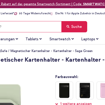
 Rabatt auf das gesamte Smartwatch-Sortiment | Code:
SMARTWATC
Lieferzeit*
60 Tage Widerrufsrecht
Die Nr. 1 für Apple Zubehör in Deutsc
Suche
terungen
Tablets
Smartwatch
Laptops
afe / Magnetischer Kartenhalter - Kartenhalter - Sage Green
tischer Kartenhalter - Kartenhalter 
Farbauswahl:
1 weitere anzeigen