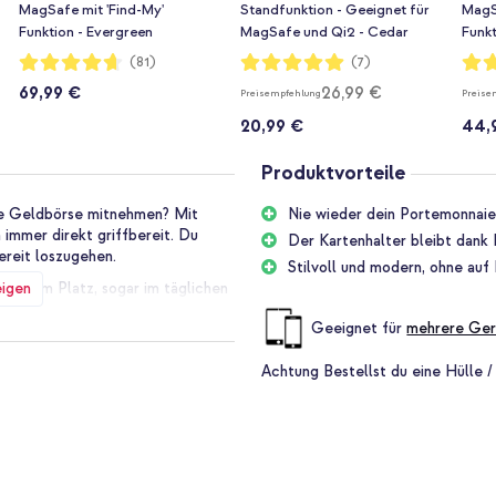
MagSafe mit 'Find-My'
Standfunktion - Geeignet für
MagS
Funktion - Evergreen
MagSafe und Qi2 - Cedar
Funkt
Green
Bewertung:
Bewertung:
Bewe
(81)
(7)
93%
100%
93%
69,99 €
26,99 €
Preisempfehlung
Preise
20,99 €
44,
Produktvorteile
ze Geldbörse mitnehmen? Mit
Nie wieder dein Portemonnaie 
immer direkt griffbereit. Du
Der Kartenhalter bleibt dank
ereit loszugehen.
Stilvoll und modern, ohne auf 
eigen
seinem Platz, sogar im täglichen
dem du nur deine Essentials
Geeignet für
mehrere Ger
Achtung
Bestellst du eine Hülle /
cher an seinem Platz bleibt. Du
t, während du ihn bei Bedarf