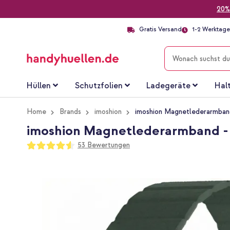
20%
Gratis Versand
1-2 Werktage 
SUCHE
Hüllen
Schutzfolien
Ladegeräte
Hal
Home
Brands
imoshion
imoshion Magnetlederarmband
imoshion Magnetlederarmband - 
Bewertung:
53
Bewertungen
91
100
% of
Zum
Ende
der
Bildgalerie
springen