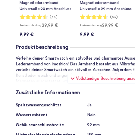
Magnetlederarmband -
Magnetlederarmband -
Universelle 20 mm Anschluss -
Universelle 22 mm Anschluss -
Braun
Blau
Bewertung:
Bewertung:
(53)
(53)
91%
91%
29,99 €
29,99 €
Preisempfehlung
Preisempfehlung
9,99 €
9,99 €
Produktbeschreibung
Verleihe deiner Smartwatch ein stilvolles und charmantes Aus
Lederarmband von imoshion! Das Armband besteht aus Mikrofas
verleiht deiner Smartwatch ein stilvolles Aussehen. Außerdem f
Kunstleder weich und angenehm auf deiner Haut an. Darüber hi
Vollständige Beschreibung anz
Magneten ausgestattet, wodurch das Armband leicht an dein
werden kann.
Zusätzliche Informationen
Mikrofaser-Kunstleder
Zusätzliche
Das Uhrenarmband von imoshion ist ein stilvolles, charmantes
Spritzwassergeschützt
Ja
Informationen
aus Mikrofaser-Kunstleder. Das Armband ist leicht und passt si
Wasserresistent
Nein
Außerdem fühlt sich das Mikrofaser-Kunstleder weich und ang
Gehäuseanschlussbreite
22 mm
Starke Magnetverschluss
Das gesamte Band ist mit starken Magneten ausgestattet. Dadu
Minimaler Handgelenkumfang
150 mm