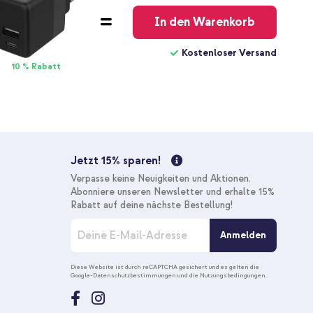
In den Warenkorb
Kostenloser Versand
10 % Rabatt
Jetzt 15% sparen!
Verpasse keine Neuigkeiten und Aktionen.
Abonniere unseren Newsletter und erhalte 15%
Rabatt auf deine nächste Bestellung!
M
Anmelden
e
l
d
Diese Website ist durch reCAPTCHA gesichert und es gelten die
Google-Datenschutzbestimmungen
und die
Nutzungsbedingungen
.
e
n
S