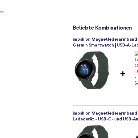
e Passform. Das Armband kann an
eignet.
en
h an deiner Smartwatch
Beliebte Kombinationen
 eine saubere Oberfläche, zum
 den Stiften an deiner Uhr
imoshion Magnetlederarmband - 
Garmin Smartwatch | USB-A-Lade
ussehen
imoshion Magnetlederarmband -
Ladegerät - USB-C- und USB-Ans
rmband für deine Smartwatch?
moshion!