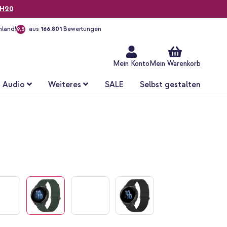
H20
hland!
aus
166.801
Bewertungen
9,5
Zum
Inhalt
springen
Mein Konto
Mein Warenkorb
Audio
Weiteres
SALE
Selbst gestalten