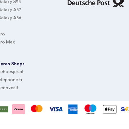
alaxy S25
alaxy A57
alaxy A56
Pro
Pro Max
eren Shops:
hoesjes.nl
lephone.fr
ecover.it