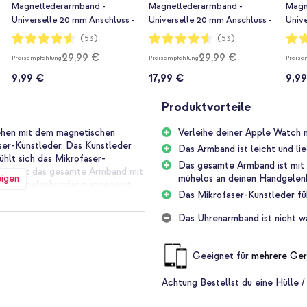
Magnetlederarmband -
Magnetlederarmband -
Magn
Universelle 20 mm Anschluss -
Universelle 20 mm Anschluss -
Univ
Blau
Grün
Brau
Bewertung:
Bewertung:
Bewe
(53)
(53)
91%
91%
91%
29,99 €
29,99 €
Preisempfehlung
Preisempfehlung
Preise
9,99 €
17,99 €
9,9
Produktvorteile
sehen mit dem magnetischen
Verleihe deiner Apple Watch 
er-Kunstleder. Das Kunstleder
Das Armband ist leicht und l
ühlt sich das Mikrofaser-
Das gesamte Armband ist mit 
naus ist das gesamte Armband mit
eigen
mühelos an deinen Handgelen
en Handgelenkumfang angepasst
Das Mikrofaser-Kunstleder fü
Das Uhrenarmband ist nicht wa
 Uhrenarmband. Das Band besteht
ch gut an dein Handgelenk an.
Geeignet für
mehrere Ger
enehm auf deiner Haut an.
Achtung
Bestellst du eine Hülle /
rch lässt sich das Armband leicht