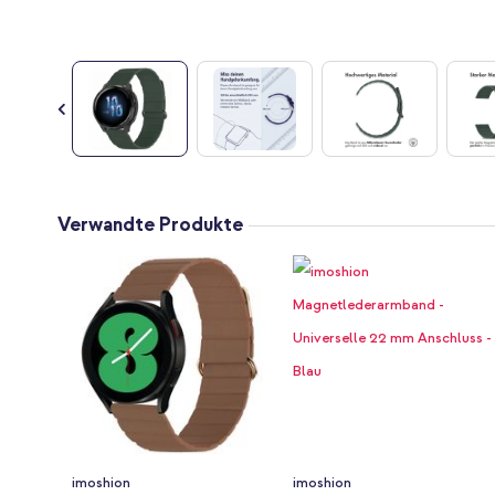
Zum
Anfang
Verwandte Produkte
der
Bildgalerie
springen
imoshion
imoshion