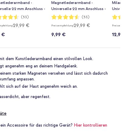
etlederarmband -
Magnetlederarmband -
Milanaise Ar
erselle 22 mm Anschluss -
Universelle 22 mm Anschluss -
Universelle 
n
Weiß
Größe M - S
rtung:
Bewertung:
Bewertung:
(53)
(53)
91%
91%
29,99 €
29,99 €
mpfehlung
Preisempfehlung
Preisempfehlung
9 €
9,99 €
12,99 €
mit dem Kunstlederarmband einen stilvollen Look.
iegt angenehm eng an deinem Handgelenk.
einem starken Magneten versehen und lässt sich dadurch
kumfang anpassen.
hlt sich auf der Haut angenehm weich an.
sserdicht, aber regenfest.
äte
 ein Accessoire für das richtige Gerät?
Hier kontrollieren