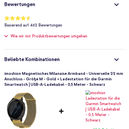
Milanese watch band
Bewertungen
Gold
Stahl
Bewertung:
91
%
22 mm
Basierend auf
462
Bewertungen
of
Universal
100
Wie wir mit Produktbewertungen umgehen
Smartwatch
Smartwatch-Armbänder
1 Pc
Keine
Beliebte Kombinationen
Größe M
Magnetverschluss
imoshion Magnetisches Milanaise Armband - Universelle 22 mm
Anschluss - Größe M - Gold + Ladestation für die Garmin
Smartwatch | USB-A-Ladekabel - 0,5 Meter - Schwarz