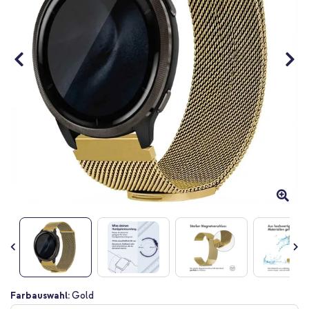
Zum
Farbauswahl:
Gold
Anfang