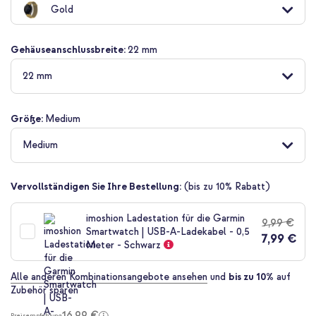
Gold
der
Bildgalerie
springen
Gehäuseanschlussbreite:
22 mm
22 mm
Größe:
Medium
Medium
Vervollständigen Sie Ihre Bestellung:
(bis zu 10% Rabatt)
imoshion Ladestation für die Garmin
9,99 €
Smartwatch | USB-A-Ladekabel - 0,5
7,99 €
Meter - Schwarz
Alle anderen Kombinationsangebote ansehen
und
bis zu 10%
auf
Zubehör sparen
16,99 €
Preisempfehlung