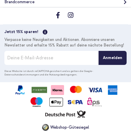
Brandcommerce
Jetzt 15% sparen!
Verpasse keine Neuigkeiten und Aktionen. Abonniere unseren
Newsletter und erhalte 15% Rabatt auf deine nächste Bestellung!
M
Anmelden
e
l
d
Diese Website ist durch reCAPTCHA gesichert und es gelten die
Google-
Datenschutzbestimmungen
und die
Nutzungsbedingungen
.
e
n
S
i
e
s
i
c
h
f
Webshop-Gütesiegel