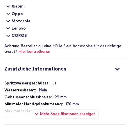
Das geflochtene Material verleiht deiner Smartwatch ein
Xiaomi
luxuriöses Aussehen
Oppo
Verfügt über einen starken Magnetverschluss
Motorola
Lenovo
Einfach auf deinen Handgelenkumfang anzupassen
COROS
Leicht und fühlt sich angenehm auf der Haut an
Einfach an deiner Smartwatch zu befestigen
Achtung
Bestellst du eine Hülle / ein Accessoire für das richtige
Gerät?
Hier kontrollieren
Inklusive 1 Jahr Garantie
Zusätzliche Informationen
Bist du auf der Suche nach einem Uhrenarmband, das deiner
Smartwatch ein luxuriöses Aussehen verleiht? Dann entscheide
Zusätzliche
Ja
dich für das Mailänder Magnetarmband von imoshion.
Informationen
Nein
22 mm
170 mm
210 mm
Mehr Spezifikationen anzeigen
8719295582833
imoshion