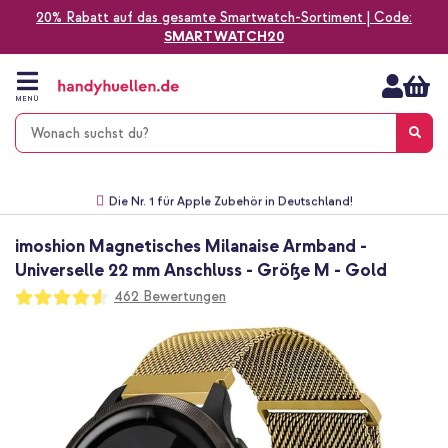
20% Rabatt auf das gesamte Smartwatch-Sortiment | Code:
SMARTWATCH20
Zum
Inhalt
springen
MENÜ
Gratis Versand
1-2 Werktage Lieferzeit*
60 Tage Widerrufsrecht
Die Nr. 1 für Apple Zubehör in Deutschland!
imoshion Magnetisches Milanaise Armband -
Universelle 22 mm Anschluss - Größe M - Gold
Bewertung:
462
Bewertungen
91
100
% of
Zum
Ende
der
Bildgalerie
springen