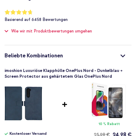
Nein
Hol dir jetzt die imoshion Luxuriöse Klapphülle und schütze dein
OnePlus Nord stilvoll, praktisch und zuverlässig!
Nein
Bewertung:
94
%
Nicht zutreffend
Basierend auf
6458
Bewertungen
of
Nein
100
Wie wir mit Produktbewertungen umgehen
Schutz bis zu 1 m
Nein
Hoch
Nein
Beliebte Kombinationen
8719295417708
imoshion
imoshion Luxuriöse Klapphülle OnePlus Nord - Dunkelblau +
OPN41767804
Screen Protector aus gehärtetem Glas OnePlus Nord
Dunkelblau
Kunstleder
Kein
96
OnePlus
Smartphone
10 % Rabatt
Keine
Nein
Kostenloser Versand
24,98 €
25,98 €