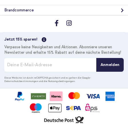
Brandcommerce
Jetzt 15% sparen!
Verpasse keine Neuigkeiten und Aktionen. Abonniere unseren
Newsletter und erhalte 15% Rabatt auf deine nächste Bestellung!
M
Anmelden
e
l
d
Diese Website ist durch reCAPTCHA gesichert und es gelten die
Google-
Datenschutzbestimmungen
und die
Nutzungsbedingungen
.
e
n
S
i
e
s
i
c
h