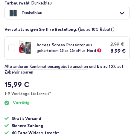
Zum
Farbauswahl:
Dunkelblau
Anfang
Dunkelblau
der
Bildgalerie
springen
Vervollständigen Sie Ihre Bestellung:
(bis zu 10% Rabatt)
9,99 €
Accezz Screen Protector aus
8,99 €
gehärtetem Glas OnePlus Nord
Alle anderen Kombinationsangebote ansehen
und
bis zu 10%
auf
Zubehör sparen
15,99 €
1-2 Werktage Lieferzeit*
Vorrätig
Gratis Versand
Sichere Zahlung
60 Tage Widerrufsrecht