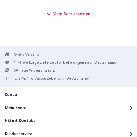
imoshion Luxuriöse Klapphülle OnePlus Nord - Dunkelblau +
Mehr Sets anzeigen
Boost↑Charge™ Braided USB-C-zu-USB-C Kabel - 1 Meter
Gratis Versand
* 1-2 Werktage Lieferzeit für Lieferungen nach Deutschland.
10 % Rabatt
60 Tage Widerrufsrecht
Kostenloser Versand
31,28 €
32,98 €
Die Nr. 1 für Apple Zubehör in Deutschland!
Kostenloser
Inkl. MwSt.
Versand
In den Warenkorb
Konto
Mein Konto
Hilfe & Kontakt
Kundenservice