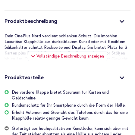
Produktbeschreibung
Dein OnePlus Nord verdient schlanken Schutz. Die imoshion
Luxuriöse Klapphülle aus dunkelblauem Kunstleder mit flexiblem
Silikonhalter schützt Rückseite und Display. Sie bietet Platz für 3
Karten plus Bargeld. Die erhöhte Randkante schützt vor Stößen
Vollständige Beschreibung anzeigen
bis zu 1 m. Das schlanke Design fügt kaum Volumen oder Gewicht
hinzu. So bleibt dein Telefon bequem in der Tasche.
Die Vorteile der imoshion Luxuriöse
Produktvorteile
Klapphülle:
Die vordere Klappe bietet Stauraum für Karten und
Geldscheine.
Vordere Klappe mit Stauraum für 3 Karten und ein Fach für
Bargeld, so hast du Karten immer griffbereit
Rundumschutz für Ihr Smartphone durch die Form der Hülle.
Erhöht Volumen und Gewicht des Telefons durch das für eine
Flexible Silikonhülle hält dein OnePlus Nord sicher und
Klapphülle relativ geringe Gewicht kaum.
erleichtert das Befestigen
Erhöhter Rand schützt den Bildschirm vor direkten Stößen und
Gefertigt aus hochqualitativem Kunstleder, kann sich aber mit
Kratzern
der Zeit stärker abnutzen als eine Hülle aus echtem Leder.