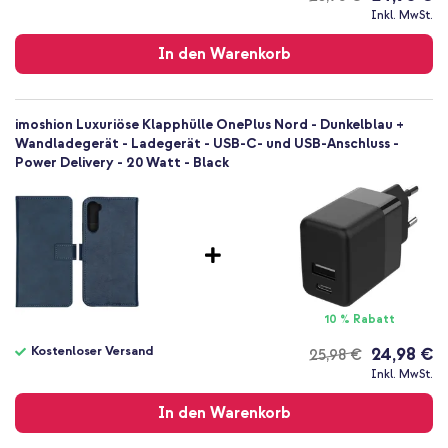
Kostenloser
Klapphülle
Inkl. MwSt.
Versand
Hülle
In den Warenkorb
Vollständiger Schutz
imoshion Luxuriöse Klapphülle OnePlus Nord - Dunkelblau +
Wandladegerät - Ladegerät - USB-C- und USB-Anschluss -
Power Delivery - 20 Watt - Black
10 % Rabatt
Kostenloser Versand
24,98 €
25,98 €
Kostenloser
Inkl. MwSt.
Versand
In den Warenkorb