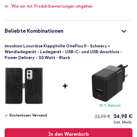
Inklusive 1 Jahr Garantie
Wie wir mit Produktbewertungen umgehen
Schutz bis zu 1 m
Nein
Hoch
Suchst du eine stilvolle Klapphülle mit Platz für Karten und
Nein
Beliebte Kombinationen
Geldscheine? Dann entscheide dich für die Kunstleder Luxe
8719295506594
Klapphülle von imoshion!
imoshion
imoshion Luxuriöse Klapphülle OnePlus 9 - Schwarz +
OP950659401
Wandladegerät - Ladegerät - USB-C- und USB-Anschluss -
Power Delivery - 20 Watt - Black
Schwarz
Kunstleder
Kein
OnePlus
Smartphone
Keine
Nein
10 % Rabatt
Klapphülle
Kostenloser Versand
24,98 €
25,98 €
Hülle
Kostenloser
Inkl. MwSt.
Vollständiger Schutz
Versand
In den Warenkorb