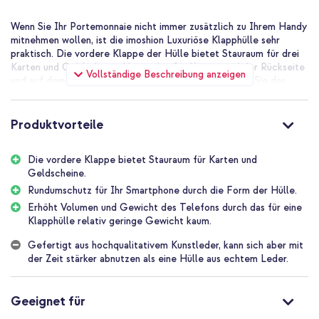
Wenn Sie Ihr Portemonnaie nicht immer zusätzlich zu Ihrem Handy
mitnehmen wollen, ist die imoshion Luxuriöse Klapphülle sehr
praktisch. Die vordere Klappe der Hülle bietet Stauraum für drei
Karten und Geldscheine. Vermeiden Sie Kratzer auf der Rückseite
Vollständige Beschreibung anzeigen
und auf dem Bildschirm Ihres Smartphones, auch wenn Sie das
Gerät zusammen mit Schlüsseln in die Tasche stecken.
Guter Schutz für Ihr Smartphone
Produktvorteile
An der Innenseite der Klapphülle befindet sich eine flexible
Silikonhalterung. Der Rand der Halterung ragt einige Millimeter
über den Bildschirm des Geräts hinaus. Dadurch wird auch der
Die vordere Klappe bietet Stauraum für Karten und
Rand des Smartphone-Displays vor Stößen geschützt. Die
Geldscheine.
Frontklappe hält die Hülle dank eines starken Magnetverschlusses
Rundumschutz für Ihr Smartphone durch die Form der Hülle.
auch bei einem Sturz oder Aufprall sicher geschlossen.
Erhöht Volumen und Gewicht des Telefons durch das für eine
Moderne und schlanke Passform
Klapphülle relativ geringe Gewicht kaum.
Die Hülle ist aus Kunstleder gefertigt und ist in mehreren Farben
erhältlich. Entscheiden Sie sich für ein neutrales Schwarz oder
Gefertigt aus hochqualitativem Kunstleder, kann sich aber mit
gefällt Ihnen eine blaue, grüne oder graue Hülle besser? Der
der Zeit stärker abnutzen als eine Hülle aus echtem Leder.
Magnetverschluss ist modern und minimalistisch gestaltet. Die
Nähte der Hülle passen zur Farbe der Hülle. Das Material ist
nicht unnötig dick, so dass diese Klapphülle für ein solches
Geeignet für
Produkt relativ wenig Volumen zu Ihrem Smartphone hinzufügt.