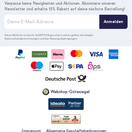
Verpasse keine Neuigkeiten und Aktionen. Abonniere unseren
Newsletter und erhalte 15% Rabatt auf deine nächste Bestellung!
M
Anmelden
e
l
d
Diese Website ist durch reCAPTCHA gesichert und es gelten die
Google-
Datenschutzbestimmungen
und die
Nutzungsbedingungen
.
e
n
S
i
e
s
i
c
h
f
Webshop-Gütesiegel
ü
r
u
n
s
e
r
Impressum
Allgemeine Geschäftsbedingungen