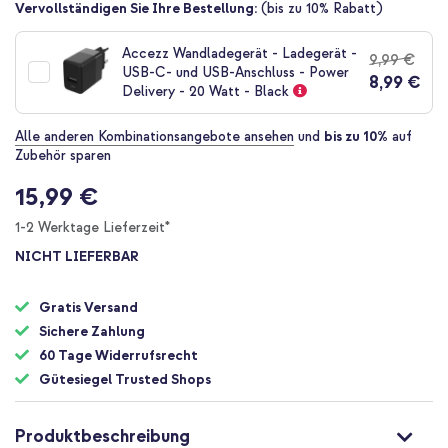
Zum
Vervollständigen Sie Ihre Bestellung:
(bis zu 10% Rabatt)
Anfang
der
Accezz Wandladegerät - Ladegerät -
9,99 €
Bildgalerie
USB-C- und USB-Anschluss - Power
8,99 €
springen
Delivery - 20 Watt - Black
Alle anderen Kombinationsangebote ansehen
und
bis zu 10%
auf
Zubehör sparen
15,99 €
1-2 Werktage Lieferzeit*
NICHT LIEFERBAR
Gratis Versand
Sichere Zahlung
60 Tage Widerrufsrecht
Gütesiegel Trusted Shops
Produktbeschreibung