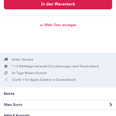
In den Warenkorb
imoshion Luxuriöse Klapphülle Apple iPhone X / Xs - Hellblau +
Mehr Sets anzeigen
USB-C zu Lightning-Kabel - Refurbished - 1 Meter - Weiß
Gratis Versand
* 1-2 Werktage Lieferzeit für Lieferungen nach Deutschland.
10 % Rabatt
60 Tage Widerrufsrecht
Kostenloser Versand
29,49 €
30,99 €
Die Nr. 1 für Apple Zubehör in Deutschland!
Kostenloser
Inkl. MwSt.
Versand
In den Warenkorb
Konto
Mein Konto
imoshion Luxuriöse Klapphülle Apple iPhone X / Xs - Hellblau +
GLAStR Fit Displayschutzfolie 2er-Pack + Applicator Apple
Hilfe & Kontakt