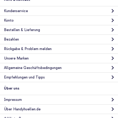
iPhone 11 Pro / Xs / X
Kundenservice
Konto
Bestellen & Lieferung
Bezahlen
10 % Rabatt
Rückgabe & Problem melden
Kostenloser Versand
38,48 €
40,98 €
Unsere Marken
Kostenloser
Inkl. MwSt.
Versand
Allgemeine Geschäftsbedingungen
In den Warenkorb
Empfehlungen und Tipps
Über uns
Impressum
Über Handyhuellen.de