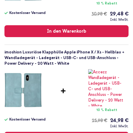
10 % Rabatt
Klapphülle
Kostenloser Versand
29,48 €
30,98 €
Hülle
Kostenloser
Inkl. MwSt.
Vollständiger Schutz
Versand
In den Warenkorb
imoshion Luxuriöse Klapphülle Apple iPhone X / Xs - Hellblau +
Wandladegerät - Ladegerät - USB-C- und USB-Anschluss -
Power Delivery - 20 Watt - White
10 % Rabatt
Kostenloser Versand
24,98 €
25,98 €
Kostenloser
Inkl. MwSt.
Versand