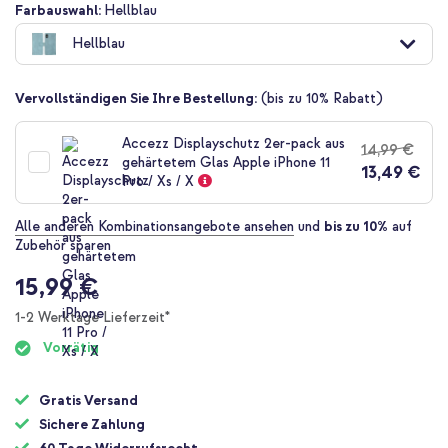
Zum
Farbauswahl:
Hellblau
Anfang
Hellblau
der
Bildgalerie
springen
Vervollständigen Sie Ihre Bestellung:
(bis zu 10% Rabatt)
Accezz Displayschutz 2er-pack aus
14,99 €
gehärtetem Glas Apple iPhone 11
13,49 €
Pro / Xs / X
Alle anderen Kombinationsangebote ansehen
und
bis zu 10%
auf
Zubehör sparen
15,99 €
1-2 Werktage Lieferzeit*
Vorrätig
Gratis Versand
Sichere Zahlung