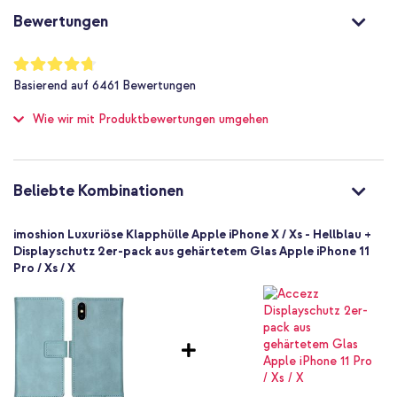
Nein
Standardfunktion in der Hülle
Bewertungen
Nein
Inklusive 1 Jahr Garantie
Nein
Bewertung:
94
%
Nicht zutreffend
Basierend auf
6461
Bewertungen
of
Nein
100
Suchst du eine stilvolle Klapphülle mit Platz für Karten und
Wie wir mit Produktbewertungen umgehen
Schutz bis zu 1 m
Geldscheine? Dann entscheide dich für die Kunstleder Luxe
Klapphülle von imoshion!
Nein
Hoch
Nein
Beliebte Kombinationen
8719295402438
imoshion
imoshion Luxuriöse Klapphülle Apple iPhone X / Xs - Hellblau +
iPXs40235304
Displayschutz 2er-pack aus gehärtetem Glas Apple iPhone 11
Pro / Xs / X
Hellblau
Kunstleder
Kein
Apple
Smartphone
Keine
Nein