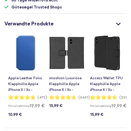
60 Tage Widerrufsrecht
Gütesiegel Trusted Shops
Verwandte Produkte
Apple Leather Folio
imoshion Luxuriöse
Accezz Wallet TPU
Klapphülle Apple
Klapphülle Apple
Klapphülle Apple
iPhone X / Xs -
iPhone X / Xs -
iPhone X / Xs -
Electric Blue
Schwarz
Schwarz
Bewertung:
Bewertung:
Bewertung:
(472)
(6461)
(2319)
96%
94%
93%
19,99 €
19,99 €
15,99 €
Preisempfehlung
Preisempfehlung
10,99 €
15,99 €