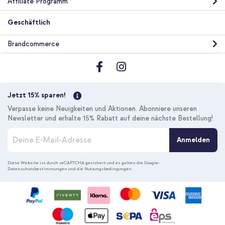
Affiliate Programm
Geschäftlich
Brandcommerce
Jetzt 15% sparen!
Verpasse keine Neuigkeiten und Aktionen. Abonniere unseren
Newsletter und erhalte 15% Rabatt auf deine nächste Bestellung!
M
Anmelden
e
l
d
Diese Website ist durch reCAPTCHA gesichert und es gelten die
Google-
Datenschutzbestimmungen
und die
Nutzungsbedingungen
.
e
n
S
i
e
s