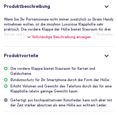
Produktbeschreibung
Wenn Sie Ihr Portemonnaie nicht immer zusätzlich zu Ihrem Handy
mitnehmen wollen, ist die imoshion Luxuriöse Klapphülle sehr
praktisch. Die vordere Klappe der Hülle bietet Stauraum für drei
Karten und Geldscheine. Vermeiden Sie Kratzer auf der Rückseite
Vollständige Beschreibung anzeigen
und auf dem Bildschirm Ihres Smartphones, auch wenn Sie das
Gerät zusammen mit Schlüsseln in die Tasche stecken.
Guter Schutz für Ihr Smartphone
Produktvorteile
An der Innenseite der Klapphülle befindet sich eine flexible
Silikonhalterung. Der Rand der Halterung ragt einige Millimeter
über den Bildschirm des Geräts hinaus. Dadurch wird auch der
Die vordere Klappe bietet Stauraum für Karten und
Rand des Smartphone-Displays vor Stößen geschützt. Die
Geldscheine.
Frontklappe hält die Hülle dank eines starken Magnetverschlusses
Rundumschutz für Ihr Smartphone durch die Form der Hülle.
auch bei einem Sturz oder Aufprall sicher geschlossen.
Erhöht Volumen und Gewicht des Telefons durch das für eine
Moderne und schlanke Passform
Klapphülle relativ geringe Gewicht kaum.
Die Hülle ist aus Kunstleder gefertigt und ist in mehreren Farben
erhältlich. Entscheiden Sie sich für ein neutrales Schwarz oder
Gefertigt aus hochqualitativem Kunstleder, kann sich aber mit
gefällt Ihnen eine blaue, grüne oder graue Hülle besser? Der
der Zeit stärker abnutzen als eine Hülle aus echtem Leder.
Magnetverschluss ist modern und minimalistisch gestaltet. Die
Nähte der Hülle passen zur Farbe der Hülle. Das Material ist