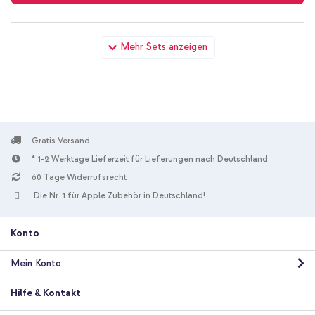
imoshion Luxuriöse Klapphülle Apple iPhone 8 Plus / 7 Plus -
Mehr Sets anzeigen
Hellblau + USB-C zu Lightning-Kabel - Refurbished - 1 Meter -
Weiß
Gratis Versand
* 1-2 Werktage Lieferzeit für Lieferungen nach Deutschland.
10 % Rabatt
60 Tage Widerrufsrecht
Die Nr. 1 für Apple Zubehör in Deutschland!
Kostenloser Versand
29,49 €
30,99 €
Kostenloser
Inkl. MwSt.
Versand
Konto
In den Warenkorb
Mein Konto
imoshion Luxuriöse Klapphülle Apple iPhone 8 Plus / 7 Plus -
Hilfe & Kontakt
Hellblau + Premium Screen Protector aus gehärtetem Glas