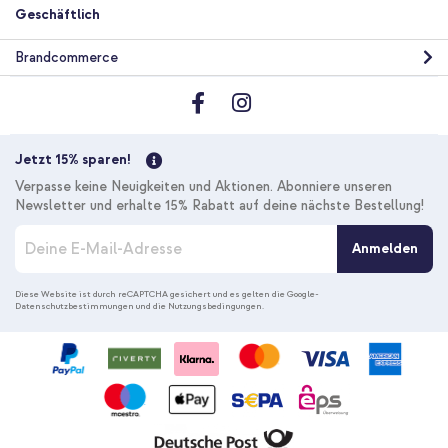
Geschäftlich
Brandcommerce
Jetzt 15% sparen!
Verpasse keine Neuigkeiten und Aktionen. Abonniere unseren
Newsletter und erhalte 15% Rabatt auf deine nächste Bestellung!
M
Anmelden
e
l
d
Diese Website ist durch reCAPTCHA gesichert und es gelten die
Google-
Datenschutzbestimmungen
und die
Nutzungsbedingungen
.
e
n
S
i
e
s
i
c