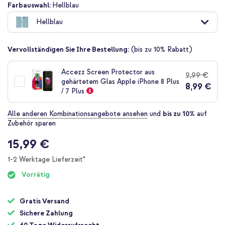
Zum
Farbauswahl:
Hellblau
Anfang
Hellblau
der
Bildgalerie
springen
Vervollständigen Sie Ihre Bestellung:
(bis zu 10% Rabatt)
Accezz Screen Protector aus
9,99 €
gehärtetem Glas Apple iPhone 8 Plus
8,99 €
/ 7 Plus
Alle anderen Kombinationsangebote ansehen
und
bis zu 10%
auf
Zubehör sparen
15,99 €
1-2 Werktage Lieferzeit*
Vorrätig
Gratis Versand
Sichere Zahlung