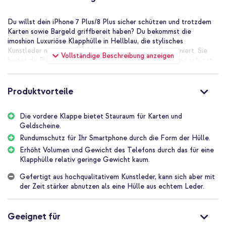
Du willst dein iPhone 7 Plus/8 Plus sicher schützen und trotzdem
Karten sowie Bargeld griffbereit haben? Du bekommst die
imoshion Luxuriöse Klapphülle in Hellblau, die stylisches
Kunstleder mit einer flexiblen Silikoninnenschale kombiniert. Sie
Vollständige Beschreibung anzeigen
bietet dir Platz für 3 Karten plus ein Geldscheinfach und schützt
Displayrand und Rückseite bei Stürzen bis zu 1 m. Du profitierst
von der perfekten Passform und der stabilen Kartenaufbewahrung,
die Kundinnen loben.
Produktvorteile
Die Vorteile der imoshion Luxuriöse
Die vordere Klappe bietet Stauraum für Karten und
Klapphülle:
Geldscheine.
Rundumschutz für Ihr Smartphone durch die Form der Hülle.
Vordere Klappe mit Platz für 3 Karten und einem Fach für
Erhöht Volumen und Gewicht des Telefons durch das für eine
Geldscheine, so hast du alles Wichtige immer dabei
Klapphülle relativ geringe Gewicht kaum.
Flexible Silikoninnenschale hält dein iPhone passgenau und du
Gefertigt aus hochqualitativem Kunstleder, kann sich aber mit
kannst dein Gerät sicher in der Hülle befestigen
der Zeit stärker abnutzen als eine Hülle aus echtem Leder.
Erhöhter Rand schützt den Displayrand bei Stürzen bis zu 1 m
und verringert das Risiko von Glasschäden
Geeignet für
Magnetverschluss hält die Vorderklappe sicher geschlossen und