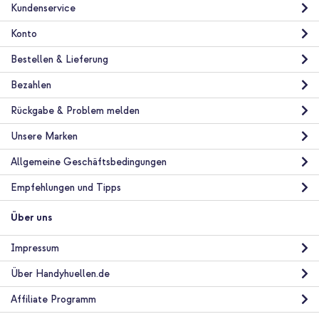
Apple iPhone 8 Plus / 7 Plus
Kundenservice
Konto
Bestellen & Lieferung
Bezahlen
Rückgabe & Problem melden
10 % Rabatt
Unsere Marken
Kostenloser Versand
27,68 €
28,98 €
Kostenloser
Inkl. MwSt.
Allgemeine Geschäftsbedingungen
Versand
In den Warenkorb
Empfehlungen und Tipps
Über uns
Impressum
Über Handyhuellen.de
Affiliate Programm