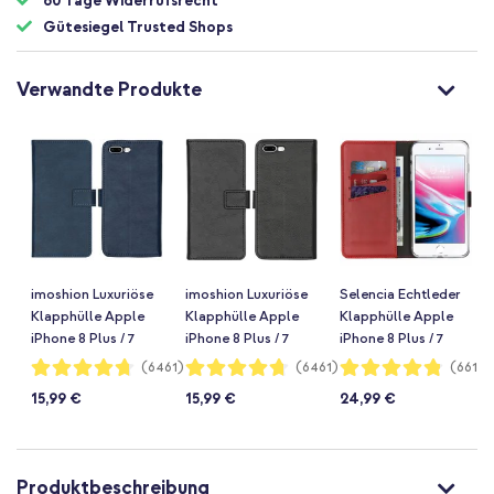
60 Tage Widerrufsrecht
Gütesiegel Trusted Shops
Verwandte Produkte
imoshion Luxuriöse
imoshion Luxuriöse
Selencia Echtleder
Klapphülle Apple
Klapphülle Apple
Klapphülle Apple
iPhone 8 Plus / 7
iPhone 8 Plus / 7
iPhone 8 Plus / 7
Plus - Dunkelblau
Plus - Schwarz
Plus - Rot
Bewertung:
Bewertung:
Bewertung:
(6461)
(6461)
(6612)
94%
94%
96%
15,99 €
15,99 €
24,99 €
Produktbeschreibung