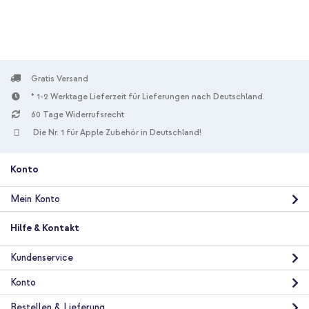
Power Delivery - 20 Watt - White
Gratis Versand
* 1-2 Werktage Lieferzeit für Lieferungen nach Deutschland.
60 Tage Widerrufsrecht
10 % Rabatt
Die Nr. 1 für Apple Zubehör in Deutschland!
Kostenloser Versand
23,98 €
24,98 €
Kostenloser
Inkl. MwSt.
Versand
Konto
In den Warenkorb
Mein Konto
Spigen Liquid Crystal™ Case für das Apple iPhone 11 + USB-C zu
Hilfe & Kontakt
Lightning-Kabel - Refurbished - 1 Meter - Weiß
Kundenservice
Konto
Bestellen & Lieferung