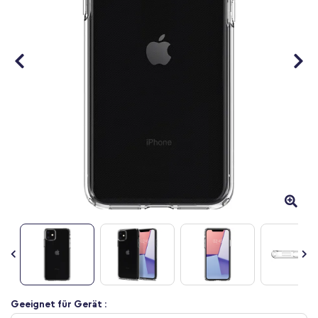
Zum
Geeignet für Gerät :
Anfang