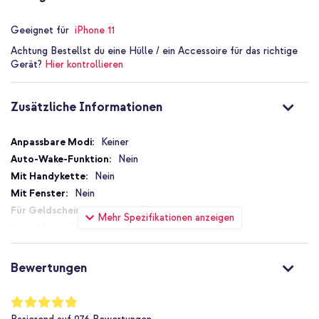
Geeignet für
iPhone 11
Achtung
Bestellst du eine Hülle / ein Accessoire für das richtige
Gerät?
Hier kontrollieren
Zusätzliche Informationen
Zusätzliche
Keiner
Informationen
Nein
Nein
Nein
Nein
Mehr Spezifikationen anzeigen
Kein Verschluss
Nein
Nein
Bewertungen
Nein
Nicht zutreffend
Bewertung:
97
%
Nein