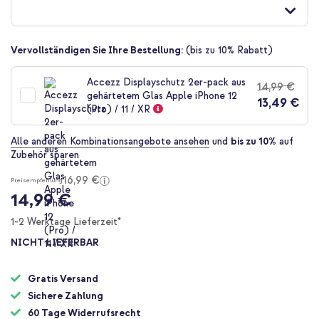
der
Bildgalerie
springen
Vervollständigen Sie Ihre Bestellung:
(bis zu 10% Rabatt)
Accezz Displayschutz 2er-pack aus
14,99 €
gehärtetem Glas Apple iPhone 12
13,49 €
(Pro) / 11 / XR
Alle anderen Kombinationsangebote ansehen
und
bis zu 10%
auf
Zubehör sparen
16,99 €
Preisempfehlung
14,99 €
1-2 Werktage Lieferzeit*
NICHT LIEFERBAR
Gratis Versand
Sichere Zahlung
60 Tage Widerrufsrecht