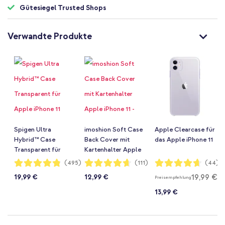
Gütesiegel Trusted Shops
Verwandte Produkte
Spigen Ultra
imoshion Soft Case
Apple Clearcase für
Hybrid™ Case
Back Cover mit
das Apple iPhone 11
Transparent für
Kartenhalter Apple
Apple iPhone 11
iPhone 11 -
Bewertung:
Bewertung:
Bewertung:
(495)
(111)
(44)
96%
93%
93%
Transparent
19,99 €
19,99 €
12,99 €
Preisempfehlung
13,99 €