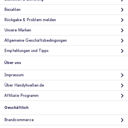
Bezahlen
10 % Rabatt
Rückgabe & Problem melden
Kostenloser Versand
28,49 €
29,99 €
Unsere Marken
Kostenloser
Inkl. MwSt.
Versand
Allgemeine Geschäftsbedingungen
In den Warenkorb
Empfehlungen und Tipps
Über uns
Impressum
Über Handyhuellen.de
Affiliate Programm
Geschäftlich
Brandcommerce