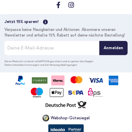
Jetzt 15% sparen!
Verpasse keine Neuigkeiten und Aktionen. Abonniere unseren
Newsletter und erhalte 15% Rabatt auf deine nächste Bestellung!
M
Anmelden
e
l
d
Diese Website ist durch reCAPTCHA gesichert und es gelten die
Google-
Datenschutzbestimmungen
und die
Nutzungsbedingungen
.
e
n
S
i
e
s
i
c
h
f
Webshop-Gütesiegel
ü
r