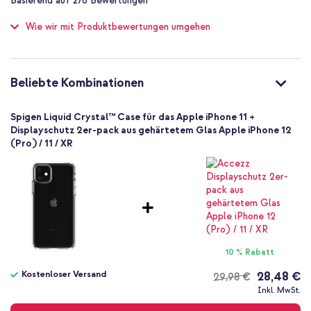
Basierend auf
276
Bewertungen
of
Schutz bis zu 1 m
100
Wie wir mit Produktbewertungen umgehen
Nein
Hoch
Nein
8809671010248
Beliebte Kombinationen
Spigen
076CS27179
Spigen Liquid Crystal™ Case für das Apple iPhone 11 +
Transparent
Displayschutz 2er-pack aus gehärtetem Glas Apple iPhone 12
(Pro) / 11 / XR
Silikon und TPU (weich)
Kein
Apple
Smartphone
Keine
Nein
Backcover, Soft Case
10 % Rabatt
Hülle
Kostenloser Versand
28,48 €
29,98 €
Rückseite & Seite
Kostenloser
Inkl. MwSt.
Versand