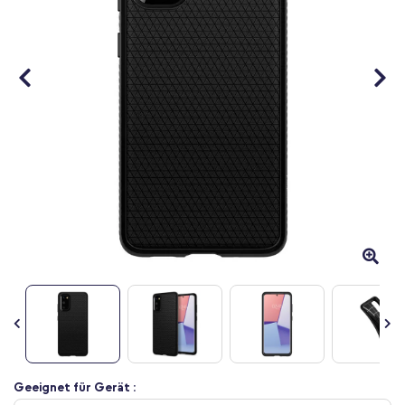
Zum
Geeignet für Gerät :
Anfang