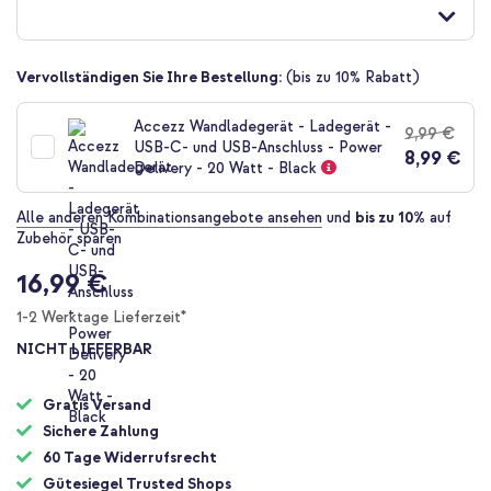
der
Bildgalerie
springen
Vervollständigen Sie Ihre Bestellung:
(bis zu 10% Rabatt)
Accezz Wandladegerät - Ladegerät -
9,99 €
USB-C- und USB-Anschluss - Power
8,99 €
Delivery - 20 Watt - Black
Alle anderen Kombinationsangebote ansehen
und
bis zu 10%
auf
Zubehör sparen
16,99 €
1-2 Werktage Lieferzeit*
NICHT LIEFERBAR
Gratis Versand
Sichere Zahlung
60 Tage Widerrufsrecht
Gütesiegel Trusted Shops