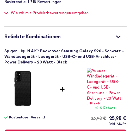
Basierend auf
318
Bewertungen
of
Schutz bis zu 2 m
100
Wie wir mit Produktbewertungen umgehen
Nein
Wähle diese Spigen Back Cover für einen schlanken, stilvollen
Sehr gut
Schutz mit zuverlässigem Grip und Sturzfestigkeit.
Nein
8809685626558
Beliebte Kombinationen
Spigen
ACS00791
Spigen Liquid Air™ Backcover Samsung Galaxy S20 - Schwarz +
Schwarz
Wandladegerät - Ladegerät - USB-C- und USB-Anschluss -
Power Delivery - 20 Watt - Black
Silikon und TPU (weich)
Kein
Samsung
Smartphone
Keine
Nein
Backcover, Soft Case
10 % Rabatt
Hülle
Kostenloser Versand
25,98 €
26,98 €
Rückseite & Seite
Kostenloser
Inkl. MwSt.
Versand