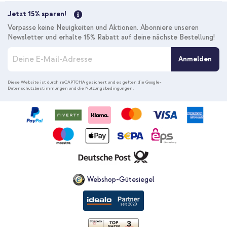
Jetzt 15% sparen!
Verpasse keine Neuigkeiten und Aktionen. Abonniere unseren
Newsletter und erhalte 15% Rabatt auf deine nächste Bestellung!
M
Anmelden
e
l
d
Diese Website ist durch reCAPTCHA gesichert und es gelten die
Google-
Datenschutzbestimmungen
und die
Nutzungsbedingungen
.
e
n
S
i
e
s
i
c
h
f
Webshop-Gütesiegel
ü
r
u
n
s