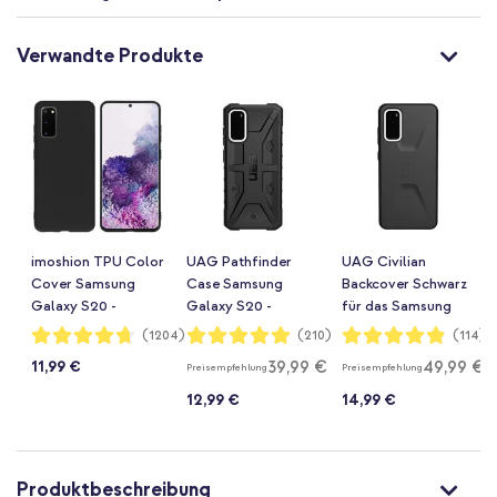
Verwandte Produkte
imoshion TPU Color
UAG Pathfinder
UAG Civilian
Cover Samsung
Case Samsung
Backcover Schwarz
Galaxy S20 -
Galaxy S20 -
für das Samsung
Schwarz
Schwarz
Galaxy S20
Bewertung:
Bewertung:
Bewertung:
(1204)
(210)
(114)
94%
98%
97%
39,99 €
49,99 €
11,99 €
Preisempfehlung
Preisempfehlung
12,99 €
14,99 €
Produktbeschreibung