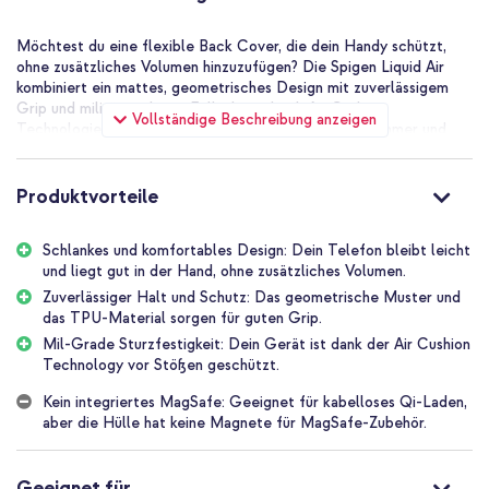
Möchtest du eine flexible Back Cover, die dein Handy schützt,
ohne zusätzliches Volumen hinzuzufügen? Die Spigen Liquid Air
kombiniert ein mattes, geometrisches Design mit zuverlässigem
Grip und militärgradigem Fallschutz durch Air Cushion
Vollständige Beschreibung anzeigen
Technologie. Halte dein Gerät bequem in der Hand, immer und
überall.
Schützender Grip
Produktvorteile
Die Liquid Air Back Cover ist aus strapazierfähigem TPU gefertigt
und hat eine matte Textur, die für einen Anti-Rutsch-Grip aus
Schlankes und komfortables Design: Dein Telefon bleibt leicht
jedem Winkel sorgt. Das bedeutet, dass du dein Gerät fest und
und liegt gut in der Hand, ohne zusätzliches Volumen.
bequem hältst, was die Wahrscheinlichkeit eines Sturzes verringert.
Sollte dein Gerät doch fallen, absorbiert der Mil-grade
Zuverlässiger Halt und Schutz: Das geometrische Muster und
zertifizierte Fallschutz durch Air Cushion Technology einen
das TPU-Material sorgen für guten Grip.
Aufprall so gut wie möglich, an jeder Ecke. Die erhöhten Ränder
Mil-Grade Sturzfestigkeit: Dein Gerät ist dank der Air Cushion
bieten zusätzlichen Schutz für sowohl dein Display als auch deine
Technology vor Stößen geschützt.
Kamera.
Kein integriertes MagSafe: Geeignet für kabelloses Qi-Laden,
Schlank und clever
aber die Hülle hat keine Magnete für MagSafe-Zubehör.
Die Spigen Liquid Air ist die schlankste Hülle von Spigen,
entworfen um maximalen Schutz zu bieten ohne dein Handy
unnötig groß zu machen. Das geometrische Muster verleiht einen
Geeignet für