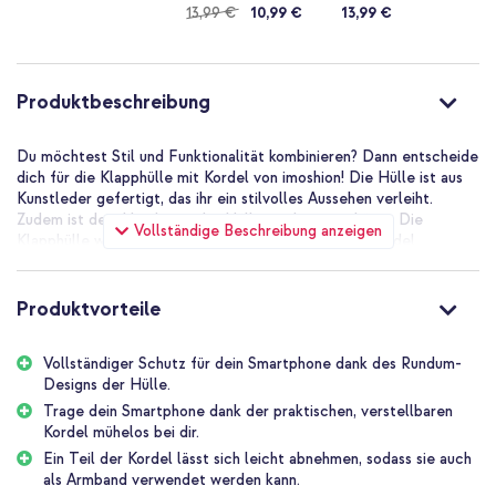
13,99 €
10,99 €
13,99 €
Produktbeschreibung
Du möchtest Stil und Funktionalität kombinieren? Dann entscheide
dich für die Klapphülle mit Kordel von imoshion! Die Hülle ist aus
Kunstleder gefertigt, das ihr ein stilvolles Aussehen verleiht.
Zudem ist dein Handy mit der Hülle rundum geschützt. Die
Vollständige Beschreibung anzeigen
Klapphülle wird mit einer prakischen, verstellbaren Kordel
geliefert. Außerdem kannst du einen Teil der Kordel abnehmen und
als Handgelenkband verwenden. Mit der langen Kordel kannst du
dein Handy als Crossbody oder mit der kürzeren Kordel am
Produktvorteile
Handgelenk tragen. Auf diese Weise hast du dein Handy immer in
Reichweite und hast trotzdem die Hände frei. Du willst die Kordel
Vollständiger Schutz für dein Smartphone dank des Rundum-
nicht benutzen? Dank der Haken lässt sie sich leicht lösen. Die
Designs der Hülle.
Hülle bietet Platz für 3 Karten und Geldscheine, sodass du schnell
und einfach auf deine wichtigsten Karten zugreifen kannst.
Trage dein Smartphone dank der praktischen, verstellbaren
Außerdem lässt sich die Hülle ganz einfach zu einem Standfuß
Kordel mühelos bei dir.
zusammenklappen, was besonders praktisch ist, wenn du lange
Ein Teil der Kordel lässt sich leicht abnehmen, sodass sie auch
Gespräche führst oder dir ein Video oder ein Rezept ansiehst.
als Armband verwendet werden kann.