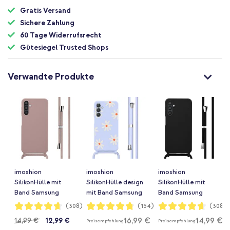
Gratis Versand
Sichere Zahlung
60 Tage Widerrufsrecht
Gütesiegel Trusted Shops
Verwandte Produkte
imoshion
imoshion
imoshion
SilikonHülle mit
SilikonHülle design
SilikonHülle mit
Band Samsung
mit Band Samsung
Band Samsung
Galaxy A25 (5G) -
Galaxy A25 (5G) -
Galaxy A25 (5G) -
Bewertung:
Bewertung:
Bewertung:
(308)
(154)
(308)
93%
95%
93%
Sand Pink
Lila Flower Distance
Schwarz
16,99 €
14,99 €
14,99 €
12,99 €
Preisempfehlung
Preisempfehlung