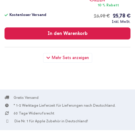
10 % Rabatt
Kostenloser Versand
25,78 €
26,98 €
Kostenloser
Inkl. MwSt.
Versand
In den Warenkorb
imoshion Klapphülle mit Kordel Samsung Galaxy A25 (5G) -
Mehr Sets anzeigen
Türkis + Wandladegerät - Ladegerät - USB-C- und USB-
Anschluss - Power Delivery - 20 Watt - Black
Gratis Versand
* 1-2 Werktage Lieferzeit für Lieferungen nach Deutschland.
60 Tage Widerrufsrecht
10 % Rabatt
Die Nr. 1 für Apple Zubehör in Deutschland!
Kostenloser Versand
23,98 €
24,98 €
Kostenloser
Inkl. MwSt.
Versand