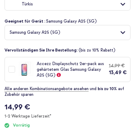
Türkis
der
Bildgalerie
springen
Geeignet für Gerät :
Samsung Galaxy A25 (5G)
Samsung Galaxy A25 (5G)
Vervollständigen Sie Ihre Bestellung:
(bis zu 10% Rabatt)
Accezz Displayschutz 2er-pack aus
14,99 €
gehärtetem Glas Samsung Galaxy
13,49 €
A25 (5G)
Alle anderen Kombinationsangebote ansehen
und
bis zu 10%
auf
Zubehör sparen
14,99 €
1-2 Werktage Lieferzeit*
Vorrätig