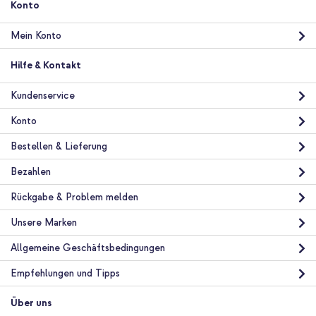
Konto
In den Warenkorb
Mein Konto
imoshion Klapphülle mit Kordel Samsung Galaxy A25 (5G) -
Hilfe & Kontakt
Türkis + Vollflächige Schutzfolie aus gehärtetem Glas mit
Applikator Samsung Galaxy A25 (5G)
Kundenservice
Konto
Bestellen & Lieferung
Bezahlen
Rückgabe & Problem melden
10 % Rabatt
Unsere Marken
Kostenloser Versand
28,48 €
29,98 €
Kostenloser
Inkl. MwSt.
Allgemeine Geschäftsbedingungen
Versand
In den Warenkorb
Empfehlungen und Tipps
Über uns