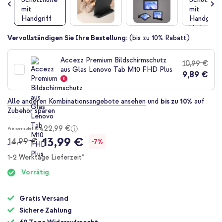
Zum
Vervollständigen Sie Ihre Bestellung:
(bis zu 10% Rabatt)
Anfang
der
Accezz Premium Bildschirmschutz
10,99 €
Bildgalerie
aus Glas Lenovo Tab M10 FHD Plus
9,89 €
springen
Alle anderen Kombinationsangebote ansehen
und
bis zu 10%
auf
Zubehör sparen
22,99 €
Preisempfehlung
13,99 €
14,99 €
-7%
1-2 Werktage Lieferzeit*
Vorrätig
Gratis Versand
Sichere Zahlung