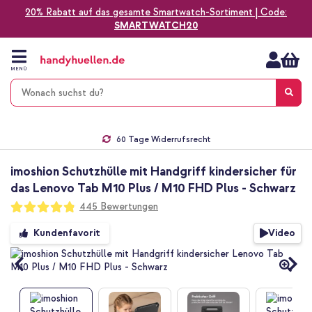
20% Rabatt auf das gesamte Smartwatch-Sortiment | Code:
SMARTWATCH20
Zum
Inhalt
springen
MENÜ
Gratis Versand
1-2 Werktage Lieferzeit*
60 Tage Widerrufsrecht
Die Nr. 1 für Apple Zubehör in Deutschland!
imoshion Schutzhülle mit Handgriff kindersicher für
das Lenovo Tab M10 Plus / M10 FHD Plus - Schwarz
Bewertung:
445
Bewertungen
96
100
% of
Zum
Video
Kundenfavorit
Ende
der
Bildgalerie
springen