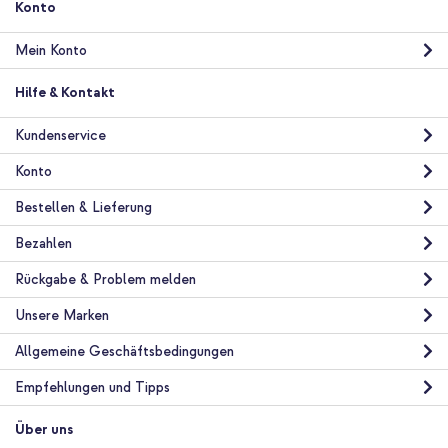
Inkl. MwSt.
Konto
Versand
In den Warenkorb
Mein Konto
Hilfe & Kontakt
imoshion Schutzhülle mit Handgriff kindersicher Lenovo Tab
M10 Plus / M10 FHD Plus - Schwarz + Tablet halterung Auto -
Kundenservice
Armaturenbrett und Windschutzscheibe - Verstellbar -
Universal - Schwarz
Konto
Bestellen & Lieferung
Bezahlen
Rückgabe & Problem melden
Unsere Marken
10 % Rabatt
Allgemeine Geschäftsbedingungen
Kostenloser Versand
36,48 €
38,98 €
Kostenloser
Inkl. MwSt.
Empfehlungen und Tipps
Versand
In den Warenkorb
Über uns