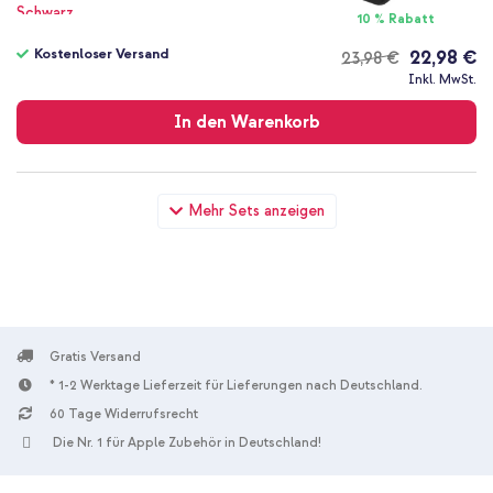
10 % Rabatt
Kostenloser Versand
22,98 €
23,98 €
Kostenloser
Inkl. MwSt.
Versand
In den Warenkorb
imoshion Schutzhülle mit Handgriff kindersicher Lenovo Tab
Mehr Sets anzeigen
M10 Plus / M10 FHD Plus - Schwarz + Special Edition - Kabellose
Kinderkopfhörer mit Leopardenmuster LED Light Cat Ear -
Dezibelbegrenzer - Mit AUX-kabel - Leopard
Gratis Versand
* 1-2 Werktage Lieferzeit für Lieferungen nach Deutschland.
60 Tage Widerrufsrecht
10 % Rabatt
Die Nr. 1 für Apple Zubehör in Deutschland!
Kostenloser Versand
40,98 €
43,98 €
Kostenloser