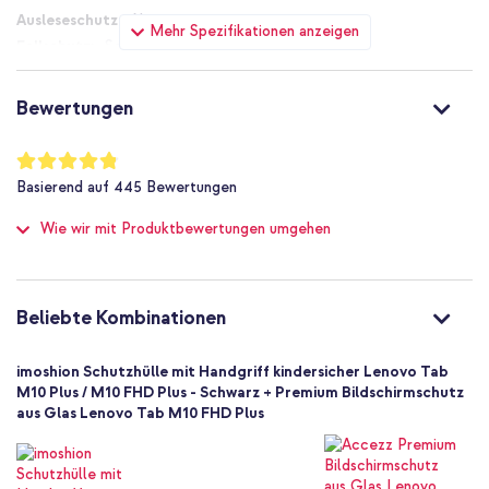
Nein
Mehr Spezifikationen anzeigen
Schutz bis zu 2 m
Du suchst eine robuste Tablethülle, mit der Kinder problemlos mit
dem Tablet spielen können? Bestell dann die imoshion Kidsproof
Nein
Tablethülle!
Sehr gut
Bewertungen
Nein
Ja
Bewertung:
96
%
8719295447125
Basierend auf
445
Bewertungen
of
imoshion
100
Wie wir mit Produktbewertungen umgehen
LTM10P44712501
Schwarz
PFAS-frei
Silikon und TPU (weich)
Beliebte Kombinationen
Lenovo
Tablet
imoshion Schutzhülle mit Handgriff kindersicher Lenovo Tab
1 Pc
M10 Plus / M10 FHD Plus - Schwarz + Premium Bildschirmschutz
aus Glas Lenovo Tab M10 FHD Plus
Nein
Backcover, Soft Case
Hülle