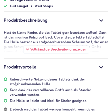
60 Tage Widerrufsrecht
Gütesiegel Trusted Shops
Produktbeschreibung
Hast du kleine Kinder, die das Tablet gern benutzen wollen? Dann
ist das imoshion Kidsproof Back Cover die perfekte Tablethülle!
Die Hülle besteht aus stoßabsorbierendem Schaumstoff, der einen
guten Schutz gegen Stürze und Stöße bietet. Dank des Griffs
Vollständige Beschreibung anzeigen
kannst du das Tablet überall hin mitnehmen oder es zu einem
Ständer umklappen.
Ausgezeichneter Fallschutz
Produktvorteile
Der stoßabsorbierende Schaumstoff ist leicht, sodass das Tablet
immer noch einfach zu verwenden ist. Die rutschfesten
Oberflächen überall an der Hülle sorgen dafür, dass dir die Hülle
Unbeschwerte Nutzung deines Tablets dank der
nicht so leicht aus der Hand rutscht. Der stoßabsorbierende
stoßabsorbierenden Hülle.
Schaumstoff dämpft den Aufprall bei Stürzen und Stößen und
Kann dank des verstellbaren Griffs auch als Ständer
verhindert so Schäden an deinem Tablet.
verwendet werden.
Praktisch verstellbarer Griff
Die Hülle ist leicht und ideal für Kinder geeignet.
Durch den Griff an der Tablethülle lässt es sich ganz einfach
überall hin mitnehmen. Auch Kinder können das Tablet dadurch
Dadurch wird das Tablet weniger kompakt, wenn du es