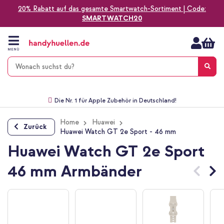
20% Rabatt auf das gesamte Smartwatch-Sortiment | Code:
SMARTWATCH20
Zum
Inhalt
springen
MENÜ
Gratis Versand
1-2 Werktage Lieferzeit*
60 Tage Widerrufsrecht
Die Nr. 1 für Apple Zubehör in Deutschland!
Home
Huawei
Zurück
Huawei Watch GT 2e Sport - 46 mm
Huawei Watch GT 2e Sport
46 mm Armbänder