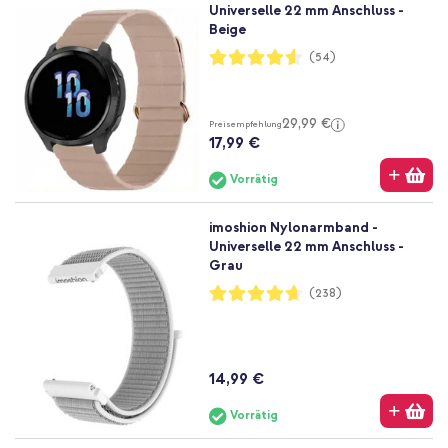
Universelle 22 mm Anschluss -
Beige
Bewertung:
(54)
91%
29,99 €
Preisempfehlung
17,99 €
Vorrätig
imoshion Nylonarmband -
Universelle 22 mm Anschluss -
Grau
Bewertung:
(238)
93%
14,99 €
Vorrätig