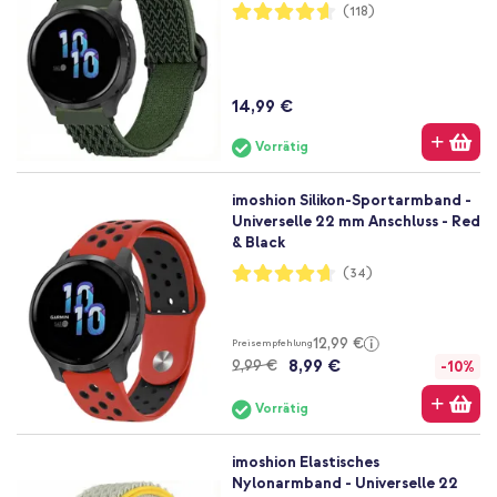
Bewertung:
(118)
92%
14,99 €
Vorrätig
imoshion Silikon-Sportarmband -
Universelle 22 mm Anschluss - Red
& Black
Bewertung:
(34)
93%
12,99 €
Preisempfehlung
8,99 €
9,99 €
-10%
Vorrätig
imoshion Elastisches
Nylonarmband - Universelle 22