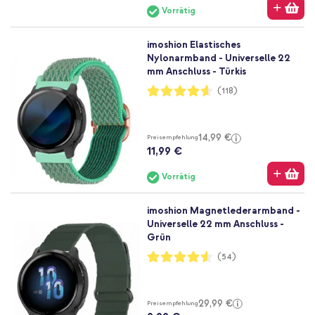
Vorrätig
imoshion Elastisches
Nylonarmband - Universelle 22
mm Anschluss - Türkis
Bewertung:
(118)
92%
14,99 €
Preisempfehlung
11,99 €
Vorrätig
imoshion Magnetlederarmband -
Universelle 22 mm Anschluss -
Grün
Bewertung:
(54)
91%
29,99 €
Preisempfehlung