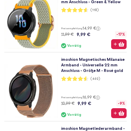
mm Anschluss - Green & Yellow
Bewertung:
(118)
92%
14,99 €
Preisempfehlung
9,99 €
11,99 €
-17%
Vorrätig
imoshion Magnetisches Milanaise
Armband - Universelle 22 mm
Anschluss - Größe M - Rosé gold
Bewertung:
(462)
91%
16,99 €
Preisempfehlung
9,99 €
10,99 €
-9%
Vorrätig
imoshion Magnetlederarmband -