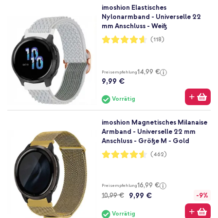
imoshion Elastisches
Nylonarmband - Universelle 22
mm Anschluss - Weiß
Bewertung:
(118)
92%
14,99 €
Preisempfehlung
9,99 €
Vorrätig
imoshion Magnetisches Milanaise
Armband - Universelle 22 mm
Anschluss - Größe M - Gold
Bewertung:
(462)
91%
16,99 €
Preisempfehlung
9,99 €
10,99 €
-9%
Vorrätig