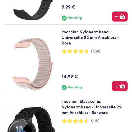
9,99 €
Vorrätig
imoshion Nylonarmband -
Universelle 22 mm Anschluss -
Rosa
Bewertung:
(238)
93%
14,99 €
Vorrätig
imoshion Elastisches
Nylonarmband - Universelle 22
mm Anschluss - Schwarz
Bewertung:
(118)
92%