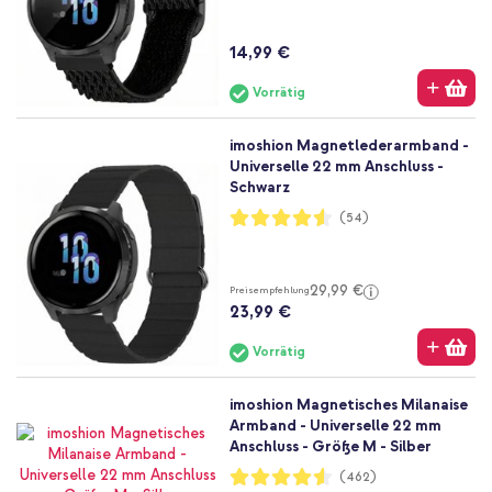
14,99 €
Vorrätig
imoshion Magnetlederarmband -
Universelle 22 mm Anschluss -
Schwarz
Bewertung:
(54)
91%
29,99 €
Preisempfehlung
23,99 €
Vorrätig
imoshion Magnetisches Milanaise
Armband - Universelle 22 mm
Anschluss - Größe M - Silber
Bewertung:
(462)
91%