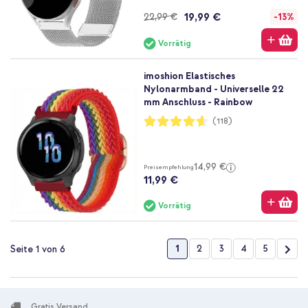
19,99 €
22,99 €
-13%
Vorrätig
imoshion Elastisches
Nylonarmband - Universelle 22
mm Anschluss - Rainbow
Bewertung:
(118)
92%
14,99 €
Preisempfehlung
11,99 €
Vorrätig
Seite
Sie lesen gerade die Seite
Seite
Seite
Seite
Seite
Seit
Wei
1
2
3
4
5
Seite 1 von 6
Gratis Versand