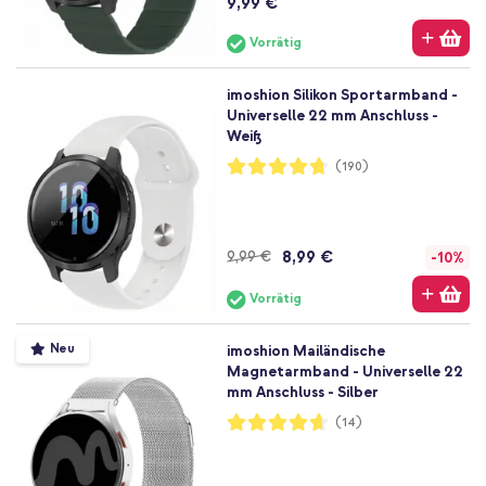
9,99 €
Vorrätig
imoshion Silikon Sportarmband -
Universelle 22 mm Anschluss -
Weiß
Bewertung:
(190)
94%
8,99 €
9,99 €
-10%
Vorrätig
Neu
imoshion Mailändische
Magnetarmband - Universelle 22
mm Anschluss - Silber
Bewertung:
(14)
93%