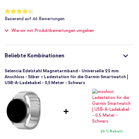
22 mm
Universal
Bewertung:
87
%
Smartwatch
Basierend auf
46
Bewertungen
of
Smartwatch-Armbänder
100
Wie wir mit Produktbewertungen umgehen
1 Pc
Toolkit
One Size
Magnetverschluss
Beliebte Kombinationen
Selencia Edelstahl Magnetarmband - Universelle 22 mm
Anschluss - Silber + Ladestation für die Garmin Smartwatch |
USB-A-Ladekabel - 0,5 Meter - Schwarz
20 % Rabatt