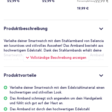
22,99 €
22,99 €
22,99 €
Preisempfehlung
19,99 €
Produktbeschreibung
Verleihe deiner Smartwatch mit dem Stahlarmband von Selencia
ein luxuriöses und stilvolles Aussehen! Das Armband besteht aus
hochwertigem Edelstahl. Dank des Stahlarmbands erhält deine
Smartwatch ein luxuriöses und stilvolles Aussehen. Das Armband
Vollständige Beschreibung anzeigen
passt sich schön an dein Handgelenk an und fühlt sich angenehm
auf deiner Haut an. Das gesamte Armband ist mit Magneten
ausgestattet, so dass das Armband leicht an deinen
Handgelenkumfang angepasst werden kann.
Produktvorteile
Hochwertiges Edelstahlmaterial
Verleihe deiner Smartwatch mit dem Edelstahlmaterial einen
Das Stahlarmband von Selencia ist ein stilvolles Armband. Das
hochwertigen und stilvollen Look.
Band besteht aus hochwertigem Edelstahl. Das Edelstahlmaterial
passt sich schön an dein Handgelenk an und fühlt sich angenehm
Das Armband schmiegt sich angenehm um dein Handgelenk
auf deiner Haut an. Dank des rostfreien Stahls ist das Armband
und fühlt sich gut auf der Haut an.
spritzwassergeschützt und somit regenfest.
Das Armband ist durch den hochwertigen Edelstahl