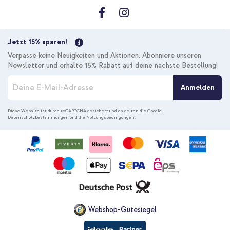
Jetzt 15% sparen!
Verpasse keine Neuigkeiten und Aktionen. Abonniere unseren
Newsletter und erhalte 15% Rabatt auf deine nächste Bestellung!
M
Anmelden
e
l
d
Diese Website ist durch reCAPTCHA gesichert und es gelten die
Google-
Datenschutzbestimmungen
und die
Nutzungsbedingungen
.
e
n
S
i
e
s
i
c
h
f
Webshop-Gütesiegel
ü
r