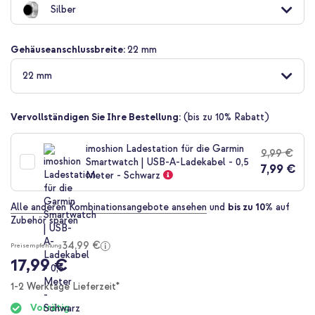
Silber
der
Bildgalerie
springen
Gehäuseanschlussbreite:
22 mm
22 mm
Vervollständigen Sie Ihre Bestellung:
(bis zu 10% Rabatt)
imoshion Ladestation für die Garmin
9,99 €
Smartwatch | USB-A-Ladekabel - 0,5
7,99 €
Meter - Schwarz
Alle anderen Kombinationsangebote ansehen
und
bis zu 10%
auf
Zubehör sparen
34,99 €
Preisempfehlung
17,99 €
1-2 Werktage Lieferzeit*
Vorrätig