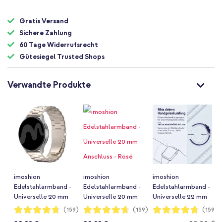
Gratis Versand
Sichere Zahlung
60 Tage Widerrufsrecht
Gütesiegel Trusted Shops
Verwandte Produkte
imoshion
imoshion
imoshion
Edelstahlarmband -
Edelstahlarmband -
Edelstahlarmband -
Universelle 20 mm
Universelle 20 mm
Universelle 22 mm
Anschluss -
Anschluss - Rosé
Anschluss - Rosé
Bewertung:
Bewertung:
Bewertung:
(159)
(159)
(159)
94%
94%
94%
Starlight
gold
gold