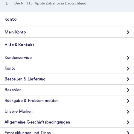
Samsung
Die Nr. 1 für Apple Zubehör in Deutschland!
Smartphone
Keine
Konto
Nein
Backcover, Soft Case
Mein Konto
Hülle
Hilfe & Kontakt
Rückseite & Seite
Kundenservice
Konto
Bestellen & Lieferung
Bezahlen
Rückgabe & Problem melden
Unsere Marken
Allgemeine Geschäftsbedingungen
Empfehlungen und Tipps