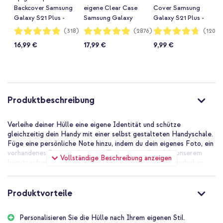
Backcover Samsung
eigene Clear Case
Cover Samsung
Galaxy S21 Plus -
Samsung Galaxy
Galaxy S21 Plus -
Schwarz
S21 Plus -
Schwarz
Bewertung:
Bewertung:
Bewertung:
(318)
(2876)
(1203)
97%
97%
94%
Transparent
16,99 €
17,99 €
9,99 €
Produktbeschreibung
Verleihe deiner Hülle eine eigene Identität und schütze
gleichzeitig dein Handy mit einer selbst gestalteten Handyschale.
Füge eine persönliche Note hinzu, indem du dein eigenes Foto, ein
vorhandenes Design oder einen Text verwendest. Mit unserem
Vollständige Beschreibung anzeigen
benutzerfreundlichen Design-Tool kannst du im Handumdrehen
deine eigene Hülle entwerfen.
Persönlich und einzigartig
Produktvorteile
Weil du die Fäden in der Hand hältst, schaffst du eine einzigartige
Hülle, die niemand sonst hat. Du kannst deine eigenen Fotos
Personalisieren Sie die Hülle nach Ihrem eigenen Stil.
hinzufügen, einen lustigen Text einfügen oder aus vorhandenen