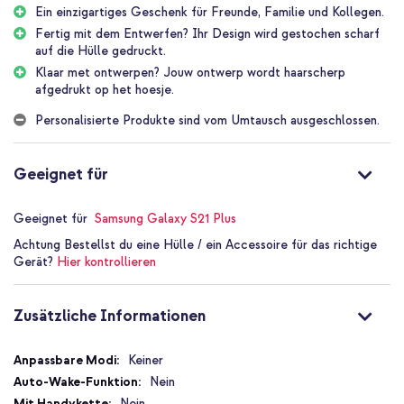
Designs wählen, um deiner Hülle eine persönliche Note zu
Ein einzigartiges Geschenk für Freunde, Familie und Kollegen.
verleihen.
Fertig mit dem Entwerfen? Ihr Design wird gestochen scharf
auf die Hülle gedruckt.
Stilvoller Schutz
Klaar met ontwerpen? Jouw ontwerp wordt haarscherp
Eine selbst gestaltete Hülle ist nicht nur schön anzusehen,
afgedrukt op het hoesje.
sondern bietet auch den nötigen Schutz vor Kratzern, Stößen und
Stürzen, denn die Hülle besteht aus stoßabsorbierendem
Personalisierte Produkte sind vom Umtausch ausgeschlossen.
Silikonmaterial.
Perfekt als Geschenk
Geeignet für
Bist du auf der Suche nach einem Geschenk, das einzigartig und
persönlich ist? Dann denke einmal an eine selbst entworfene Hülle.
Es ist die perfekte Wahl für Freunde, Familie und Kollegen. Indem
Geeignet für
Samsung Galaxy S21 Plus
du ein solch einzigartiges Geschenk gibst, zeigst du, dass du
Achtung
Bestellst du eine Hülle / ein Accessoire für das richtige
wirklich Aufmerksamkeit darauf verwendet hast, etwas Besonderes
Gerät?
Hier kontrollieren
zu finden.
Warum deine eigene Hülle gestalten?
Zusätzliche Informationen
Entwerfe eine Hülle, die sonst niemand hat
Das Design wird in hoher Auflösung auf die Rückseite gedruckt
Zusätzliche
Keiner
Ein einzigartiges Geschenk zum Beispiel für Freunde, Familie
Informationen
Nein
und Kollegen
Nein