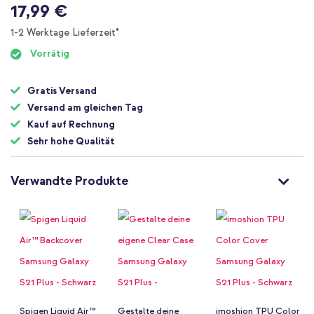
Zum
17,99 €
Anfang
der
1-2 Werktage Lieferzeit*
Bildgalerie
Vorrätig
springen
Gratis Versand
Versand am gleichen Tag
Kauf auf Rechnung
Sehr hohe Qualität
Verwandte Produkte
Spigen Liquid Air™
Gestalte deine
imoshion TPU Color