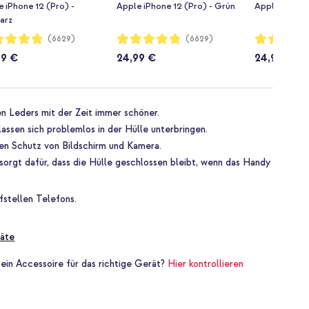
 iPhone 12 (Pro) -
Apple iPhone 12 (Pro) - Grün
Apple iPhone 
arz
rtung:
Bewertung:
Bewertung:
(6629)
(6629)
96%
96%
99 €
24,99 €
24,99 €
n Leders mit der Zeit immer schöner.
assen sich problemlos in der Hülle unterbringen.
hen Schutz von Bildschirm und Kamera.
orgt dafür, dass die Hülle geschlossen bleibt, wenn das Handy
fstellen Telefons.
äte
 ein Accessoire für das richtige Gerät?
Hier kontrollieren