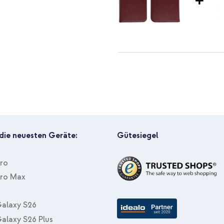
ur noch schöner wird? Dann
Selencia Echtleder Klapphülle 
3, A2404, A2406, A2407, A2408
Ladegerät - USB-C- und USB-Ans
 die neuesten Geräte:
Gütesiegel
Pro
Pro Max
Selencia Echtleder Klapphülle A
Kabel - Refurbished - 1 Meter - 
alaxy S26
alaxy S26 Plus