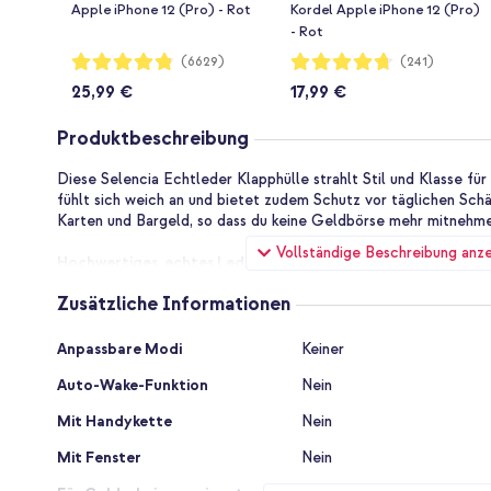
Apple iPhone 12 (Pro) - Rot
Kordel Apple iPhone 12 (Pro)
- Rot
Bewertung:
Bewertung:
(6629)
(241)
96%
94%
25,99 €
17,99 €
Produktbeschreibung
Diese Selencia Echtleder Klapphülle strahlt Stil und Klasse fü
fühlt sich weich an und bietet zudem Schutz vor täglichen Schä
Karten und Bargeld, so dass du keine Geldbörse mehr mitnehm
Vollständige Beschreibung anz
Hochwertiges, echtes Leder
Das für diese Hülle verwendete Leder ist von hoher Qualität u
Zusätzliche Informationen
Eigenschaft von echtem Leder ist, dass dieses Material mit der
bekommt. Dadurch sieht die Schale immer schöner aus.
Zusätzliche
Anpassbare Modi
Keiner
Informationen
Platz für Karten und Bargeld
Auto-Wake-Funktion
Nein
Im Inneren der Schale befinden sich 3 Kartenhalter und ein Fac
kannst du ganz einfach deine wichtigsten Karten und etwas Ge
Mit Handykette
Nein
Geldbörse zu Hause lassen kannst. Da die Hülle auch einen sta
bleiben deine Karten sicher, wenn die Hülle geschlossen ist.
Mit Fenster
Nein