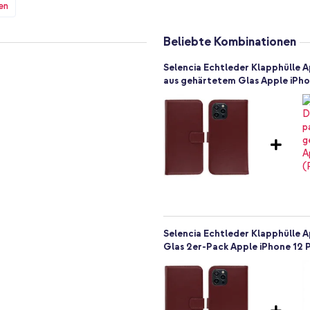
en
nd das Display deines Handys
lterung aus weichem
mt der Magnetverschluss gut zur
Beliebte Kombinationen
ht benutzt. So bleibt der
Selencia Echtleder Klapphülle 
aus gehärtetem Glas Apple iPhon
rungen für die Anschlüsse und die
 leicht zu bedienen. Diese Hülle
erial
Selencia Echtleder Klapphülle 
Glas 2er-Pack Apple iPhone 12 
 werden