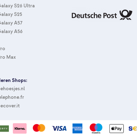
alaxy S26 Ultra
alaxy S25
alaxy A57
alaxy A56
Pro
Selencia Echtleder Klapphülle A
Protector aus gehärtetem Glas 
Pro Max
eren Shops:
hoesjes.nl
lephone.fr
ecover.it