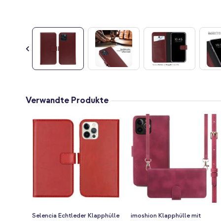
Zum
Anfang
Verwandte Produkte
der
Bildgalerie
springen
Selencia Echtleder Klapphülle
imoshion Klapphülle mit