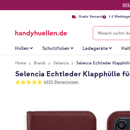
20%
Gratis Versand
1-2 Werktage 
SUCHE
Hüllen
Schutzfolien
Ladegeräte
Hal
Home
Brands
Selencia
Selencia Echtleder Klapphüll
Selencia Echtleder Klapphülle fü
Bewertung:
6629
Bewertungen
96
100
% of
Zum
Ende
der
Bildgalerie
springen