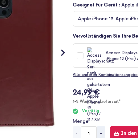
Geeignet für Gerät :
Apple i
Apple iPhone 12, Apple iPh
Vervollständigen Sie Ihre Be
Accezz Displays
iPhone 12 (Pro) /
Alle anderen Kombinationsangebo
24,99 €
1-2 Werktage Lieferzeit*
Vorrätig
Menge
In den
-
+