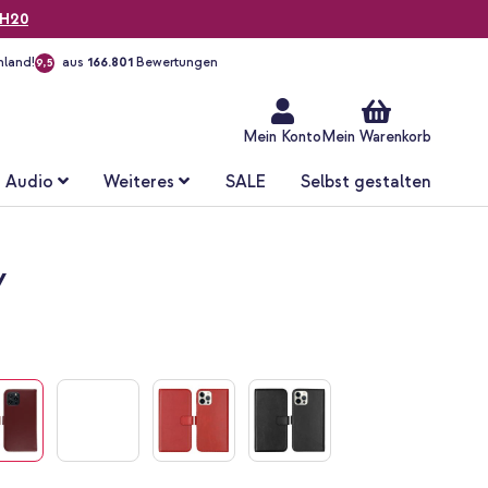
H20
hland!
aus
166.801
Bewertungen
9,5
Zum
Inhalt
springen
Mein Konto
Mein Warenkorb
Audio
Weiteres
SALE
Selbst gestalten
y