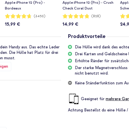
Apple iPhone 12 (Pro) -
Apple iPhone 12 (Pro) - Crush
Apple
Bordeaux
Check Coral Dust
Schw
Bewertung:
Bewertung:
Bewe
(6450)
(828)
94%
96%
96%
15,99 €
14,99 €
24,
Produktvorteile
r dein Handy aus. Das echte Leder
Die Hülle wird dank des echte
den. Die Hülle hat Platz für drei
Drei Karten und Geldscheine l
en musst.
Erhöhte Ränder für zusätzlic
eigen
Der starke Magnetverschluss s
nicht benutzt wird.
nd 100% authentisch. Eine schöne
 Zeit einen natürlichen Glanz
Keine Ständerfunktion zum Au
Geeignet für
mehrere Ger
h für Bargeld. Auf diese Weise
ld mitnehmen, so dass du deine
Achtung
Bestellst du eine Hülle /
rken Magnetverschluss hat,