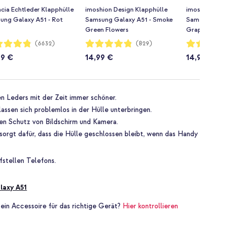
cia Echtleder Klapphülle
imoshion Design Klapphülle
imoshion Des
ung Galaxy A51 - Rot
Samsung Galaxy A51 - Smoke
Samsung Gala
Green Flowers
Graphic
rtung:
Bewertung:
Bewertung:
(6632)
(829)
96%
96%
99 €
14,99 €
14,99 €
n Leders mit der Zeit immer schöner.
assen sich problemlos in der Hülle unterbringen.
hen Schutz von Bildschirm und Kamera.
orgt dafür, dass die Hülle geschlossen bleibt, wenn das Handy
fstellen Telefons.
laxy A51
 ein Accessoire für das richtige Gerät?
Hier kontrollieren