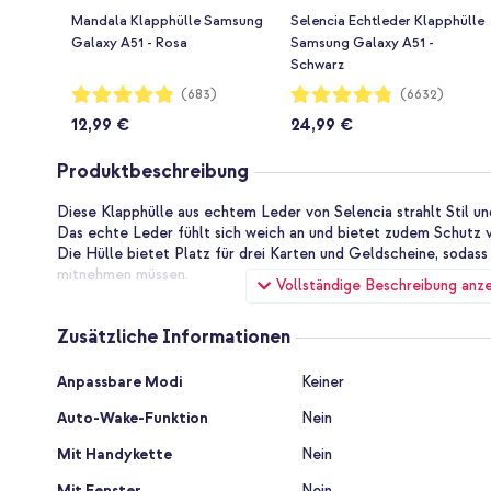
Mandala Klapphülle Samsung
Selencia Echtleder Klapphülle
Galaxy A51 - Rosa
Samsung Galaxy A51 -
Schwarz
Bewertung:
Bewertung:
(683)
(6632)
97%
96%
12,99 €
24,99 €
Produktbeschreibung
Diese Klapphülle aus echtem Leder von Selencia strahlt Stil un
Das echte Leder fühlt sich weich an und bietet zudem Schutz v
Die Hülle bietet Platz für drei Karten und Geldscheine, sodass
mitnehmen müssen.
Vollständige Beschreibung anz
Qualitativ hochwertiges Echtleder
Das für diese Hülle verwendete Leder ist von hoher Qualität u
Zusätzliche Informationen
Eigenschaft von echtem Leder ist, dass dieses Material mit der
annimmt. Dadurch wird die Hülle immer schöner.
Zusätzliche
Anpassbare Modi
Keiner
Informationen
Platz für Karten und Geldscheine
Auto-Wake-Funktion
Nein
Auf der Innenseite der Hülle befinden sich drei Kartenhalter u
diese Weise können Sie Ihre wichtigsten Karten und etwas Ba
Mit Handykette
Nein
sodass Sie Ihre Brieftasche zu Hause lassen können. Da die Hü
Magnetverschluss verfügt, sind Ihre Karten sicher, wenn die Hül
Mit Fenster
Nein