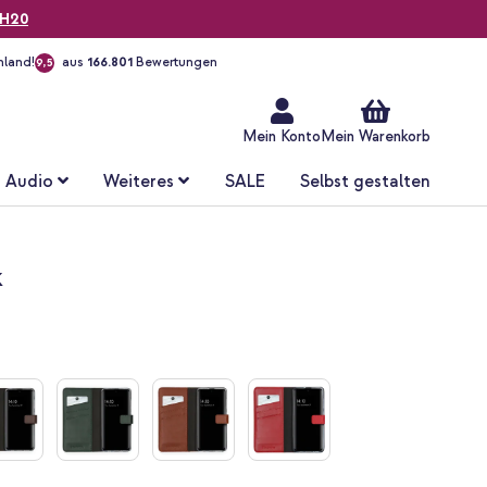
H20
hland!
aus
166.801
Bewertungen
9,5
Zum
Inhalt
springen
Mein Konto
Mein Warenkorb
Audio
Weiteres
SALE
Selbst gestalten
k