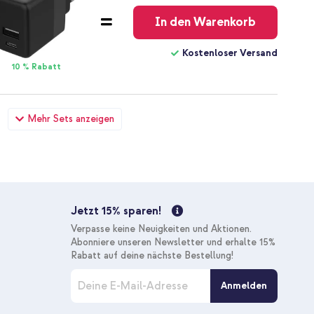
In den Warenkorb
Kostenloser Versand
10 % Rabatt
amsung Galaxy A51 - Dusty Pink + Full Cover Screen
Mehr Sets anzeigen
 Samsung Galaxy A51
36,68 €
37,98 €
Kostenloser
Inkl. MwSt.
Versand
In den Warenkorb
Jetzt 15% sparen!
Kostenloser Versand
Verpasse keine Neuigkeiten und Aktionen.
10 % Rabatt
Abonniere unseren Newsletter und erhalte 15%
Rabatt auf deine nächste Bestellung!
M
Samsung Galaxy A51 - Dusty Pink + Original USB-C-zu-USB-C-
Anmelden
e
 meter - 25 Watt - Schwarz
l