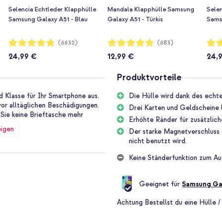
Selencia Echtleder Klapphülle
Mandala Klapphülle Samsung
Selen
Samsung Galaxy A51 - Blau
Galaxy A51 - Türkis
Sams
Bewertung:
Bewertung:
Bewe
(6632)
(683)
96%
97%
96%
24,99 €
12,99 €
24,
Produktvorteile
d Klasse für Ihr Smartphone aus.
Die Hülle wird dank des echte
or alltäglichen Beschädigungen.
Drei Karten und Geldscheine l
 Sie keine Brieftasche mehr
Erhöhte Ränder für zusätzlic
eigen
Der starke Magnetverschluss s
nicht benutzt wird.
nd zu 100 % echt. Eine schöne
 Zeit einen natürlichen Glanz
Keine Ständerfunktion zum Au
Geeignet für
Samsung Ga
nd ein Fach für Geldscheine. Auf
rgeld immer bequem mitnehmen,
Achtung
Bestellst du eine Hülle /
lle außerdem über einen starken
le geschlossen ist.