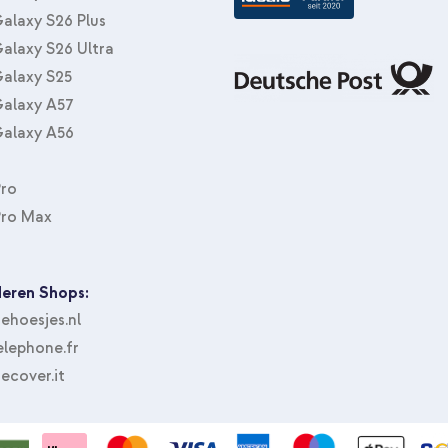
alaxy S26 Plus
alaxy S26 Ultra
alaxy S25
alaxy A57
alaxy A56
Pro
Pro Max
eren Shops:
hoesjes.nl
lephone.fr
ecover.it