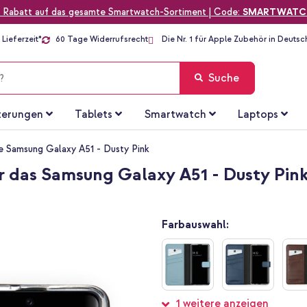
 Rabatt auf das gesamte Smartwatch-Sortiment | Code:
SMARTWATC
Lieferzeit*
60 Tage Widerrufsrecht
Die Nr. 1 für Apple Zubehör in Deutsc
Suche
terungen
Tablets
Smartwatch
Laptops
e Samsung Galaxy A51 - Dusty Pink
r das Samsung Galaxy A51 - Dusty Pin
Farbauswahl:
1 weitere anzeigen