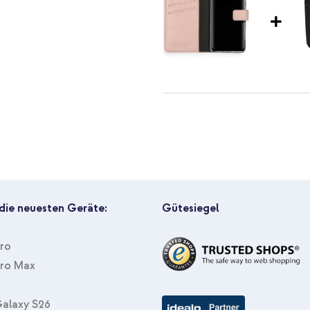
Zeit immer schöner wird?
Selencia Echtleder Klapphülle S
Protector aus gehärtetem Glas
 die neuesten Geräte:
Gütesiegel
Pro
Pro Max
Selencia Echtleder Klapphülle 
Kabel in Fabrikverpackung - 1.8
alaxy S26