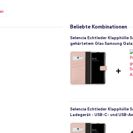
ch
en
splay Ihres Telefons geschützt
ilikon mit stoßabsorbierender
sch, denn er hält die Hülle
Beliebte Kombinationen
 Bildschirm immer gegen Kratzer
Selencia Echtleder Klapphülle S
gehärtetem Glas Samsung Gala
arungen sind die Anschlüsse und
ts sind leicht zu bedienen. Diese
cheine
likon
Selencia Echtleder Klapphülle 
chlagen
Ladegerät - USB-C- und USB-Ans