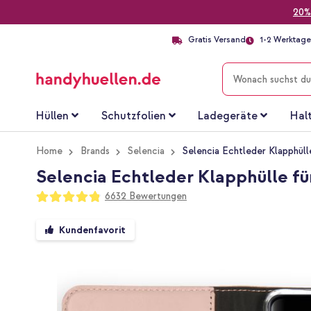
20%
Gratis Versand
1-2 Werktage 
SUCHE
Hüllen
Schutzfolien
Ladegeräte
Hal
Home
Brands
Selencia
Selencia Echtleder Klapphüll
Selencia Echtleder Klapphülle fü
Bewertung:
6632
Bewertungen
96
100
% of
Zum
Kundenfavorit
Ende
der
Bildgalerie
springen