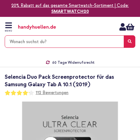
20% Rabatt auf das gesamte Smartwatch-Sortiment | Code:
SMARTWATCH20
Zum
Inhalt
springen
MENÜ
Gratis Versand
1-2 Werktage Lieferzeit*
60 Tage Widerrufsrecht
Die Nr. 1 für Apple Zubehör in Deutschland!
Selencia Duo Pack Screenprotector für das
Samsung Galaxy Tab A 10.1 (2019)
Bewertung:
112
Bewertungen
83
100
% of
Zum
Ende
der
Bildgalerie
springen