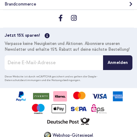
Brandcommerce
Jetzt 15% sparen!
Verpasse keine Neuigkeiten und Aktionen. Abonniere unseren
Newsletter und erhalte 15% Rabatt auf deine nächste Bestellung!
M
Anmelden
e
l
d
Diese Website ist durch reCAPTCHA gesichert und es gelten die
Google-
Datenschutzbestimmungen
und die
Nutzungsbedingungen
.
e
n
S
i
e
s
i
c
h
f
Webshop-Gütesiegel