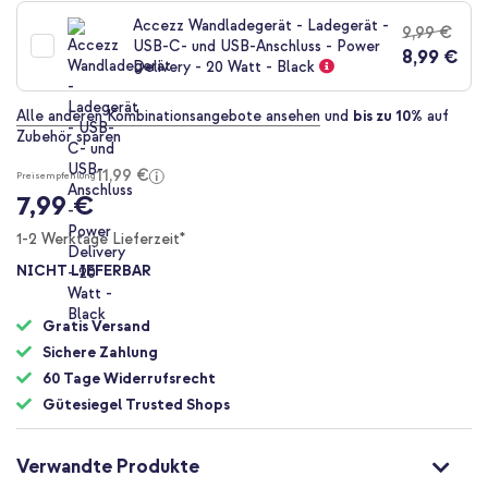
der
Accezz Wandladegerät - Ladegerät -
9,99 €
Bildgalerie
USB-C- und USB-Anschluss - Power
8,99 €
springen
Delivery - 20 Watt - Black
Alle anderen Kombinationsangebote ansehen
und
bis zu 10%
auf
Zubehör sparen
11,99 €
Preisempfehlung
7,99 €
1-2 Werktage Lieferzeit*
NICHT LIEFERBAR
Gratis Versand
Sichere Zahlung
60 Tage Widerrufsrecht
Gütesiegel Trusted Shops
Verwandte Produkte