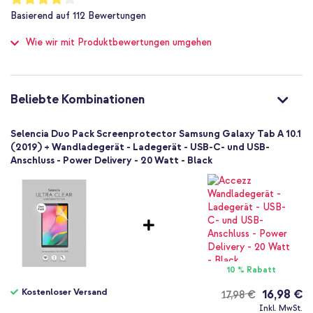
83
%
SM-T510, SM-T515, SM-T510, SM-T515
Basierend auf
112
Bewertungen
of
Tablet
100
Wie wir mit Produktbewertungen umgehen
Displayschutzfolien
Folie
2 Pc
Bildschirmreinigungsset
Beliebte Kombinationen
Standard
Nein
Selencia Duo Pack Screenprotector Samsung Galaxy Tab A 10.1
Nein
(2019) + Wandladegerät - Ladegerät - USB-C- und USB-
Anschluss - Power Delivery - 20 Watt - Black
Nein
10 % Rabatt
Kostenloser Versand
16,98 €
17,98 €
Kostenloser
Inkl. MwSt.