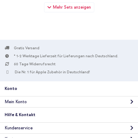
Selencia Duo Pack Screenprotector Samsung Galaxy Tab A 10.1
Mehr Sets anzeigen
(2019) + Original USB-C-zu-USB-C-Kabel in Fabrikverpackung
- 1.8 meter - 25 Watt - Schwarz
Gratis Versand
* 1-2 Werktage Lieferzeit für Lieferungen nach Deutschland.
60 Tage Widerrufsrecht
10 % Rabatt
Die Nr. 1 für Apple Zubehör in Deutschland!
Kostenloser Versand
14,28 €
14,98 €
Kostenloser
Inkl. MwSt.
Versand
Konto
In den Warenkorb
Mein Konto
Hilfe & Kontakt
Kundenservice