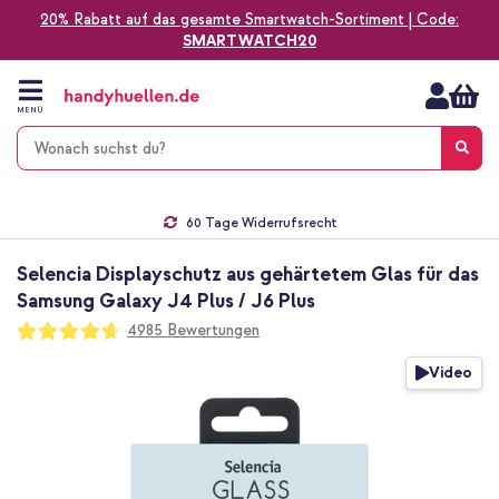
20% Rabatt auf das gesamte Smartwatch-Sortiment | Code:
SMARTWATCH20
Zum
Inhalt
springen
MENÜ
Gratis Versand
1-2 Werktage Lieferzeit*
60 Tage Widerrufsrecht
Die Nr. 1 für Apple Zubehör in Deutschland!
Selencia Displayschutz aus gehärtetem Glas für das
Samsung Galaxy J4 Plus / J6 Plus
Bewertung:
4985
Bewertungen
93
100
% of
Zum
Video
Ende
der
Bildgalerie
springen