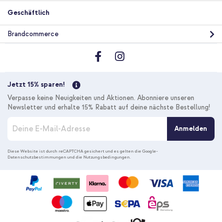
Geschäftlich
Brandcommerce
Jetzt 15% sparen!
Verpasse keine Neuigkeiten und Aktionen. Abonniere unseren
Newsletter und erhalte 15% Rabatt auf deine nächste Bestellung!
M
Anmelden
e
l
d
Diese Website ist durch reCAPTCHA gesichert und es gelten die
Google-
Datenschutzbestimmungen
und die
Nutzungsbedingungen
.
e
n
S
i
e
s
i