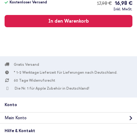
Kostenloser Versand
16,98 €
17,98 €
Kostenloser
Inkl. MwSt.
Versand
Du willst nie wieder befürchten müssen, dass dein Smartphone-
In den Warenkorb
Display beschädigt werden könnte? Bestelle dann die Selencia
Displayschutzfolie Gehärtetes Glas!
Gratis Versand
* 1-2 Werktage Lieferzeit für Lieferungen nach Deutschland.
60 Tage Widerrufsrecht
Die Nr. 1 für Apple Zubehör in Deutschland!
Konto
Mein Konto
Hilfe & Kontakt