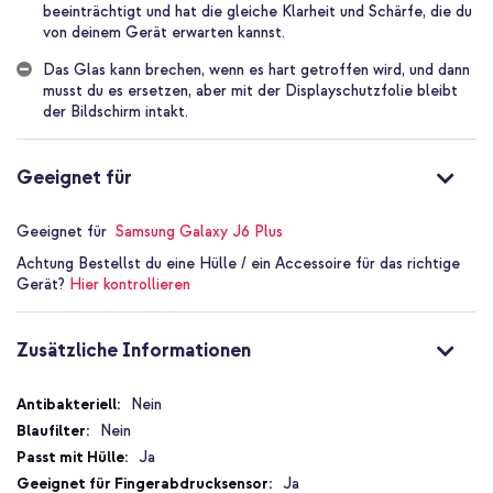
beeinträchtigt und hat die gleiche Klarheit und Schärfe, die du
von deinem Gerät erwarten kannst.
Guter Schutz für dein Smartphone
Die Selencia Displayschutzfolie Gehärtetes Glas sorgt dafür, dass
Das Glas kann brechen, wenn es hart getroffen wird, und dann
der Bildschirm deines Smartphones nicht beschädigt wird. Das
musst du es ersetzen, aber mit der Displayschutzfolie bleibt
Schutzglas ist aus starkem, gehärtetem Glas gefertigt, sodass sich
der Bildschirm intakt.
die Oberfläche genau wie das Smartphone selbst anfühlt. Die
Empfindlichkeit des Touchscreens wird nicht beeinträchtigt und
hat die gleiche Klarheit und Schärfe, die du von deinem Gerät
Geeignet für
erwarten kannst.
Für Handyhüllen geeignet
Geeignet für
Samsung Galaxy J6 Plus
Die Displayschutzfolie ist für Handyhüllen geeignet. Das
Achtung
Bestellst du eine Hülle / ein Accessoire für das richtige
bedeutet, dass alle Hüllen auch dann noch auf dein Smartphone
Gerät?
Hier kontrollieren
passen, wenn du die Displayschutzfolie verwendest. So kannst du
dein Smartphone optimal schützen und es mit einer Hülle modisch
aussehen lassen.
Zusätzliche Informationen
Eine Displayschutzfolie, die alle Annehmlichkeiten bietet
Diese Selencia Displayschutzfolie aus gehärtetem Glas hält
Zusätzliche
Nein
deinen Bildschirm in bestem Zustand. Außerdem verfügt die Hülle
Informationen
Nein
über eine spezielle Beschichtung, die Fingerabdrücke und Flecken
Ja
vermindert. Außerdem wird schädliches UV-Licht ferngehalten, um
deine Augen zu schützen. Kurz gesagt, es handelt sich um eine
Ja