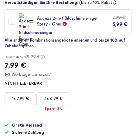
Zum
Vervollständigen Sie Ihre Bestellung:
(bis zu 10% Rabatt)
Anfang
der
7,99 €
Accezz 2-in-1 Bildschirmreiniger
Bildgalerie
3,99 €
Spray - Grau
springen
Alle anderen Kombinationsangebote ansehen
und
bis zu 10%
auf
Zubehör sparen
9,99 €
Preisempfehlung
7,99 €
1-2 Werktage Lieferzeit*
NICHT LIEFERBAR
1x
7,99 €
4x
6,99 €
Spare 13%
Gratis Versand
Sichere Zahlung