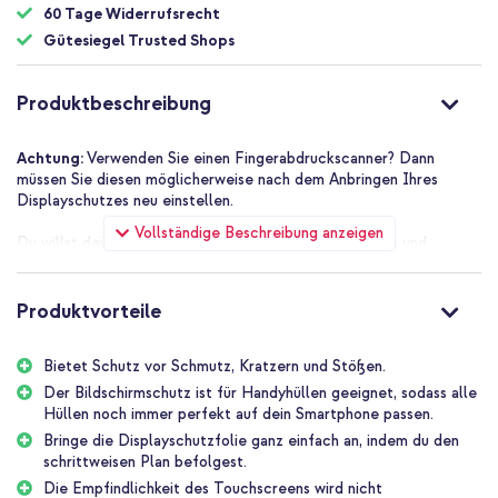
60 Tage Widerrufsrecht
Gütesiegel Trusted Shops
Produktbeschreibung
Achtung:
Verwenden Sie einen Fingerabdruckscanner? Dann
müssen Sie diesen möglicherweise nach dem Anbringen Ihres
Displayschutzes neu einstellen.
Vollständige Beschreibung anzeigen
Du willst dein Smartphone optimal vor Stürzen, Stößen und
Kratzern schützen? Entscheide dich dann für die Selencia
Displayschutzfolie Gehärtetes Glas! Eine gute Displayschutzfolie
ist heutzutage ein Muss, um dein teures Smartphone vor Kratzern
Produktvorteile
und Rissen im Bildschirm zu schützen. Diese Displayschutzfolie
besteht aus starkem gehärtetem Glas und ist vollständig
Bietet Schutz vor Schmutz, Kratzern und Stößen.
transparent, kratzfest und speziell für dein Smartphone
entwickelt. Die Empfindlichkeit des Touchscreens wird nicht
Der Bildschirmschutz ist für Handyhüllen geeignet, sodass alle
beeinträchtigt und hat die gleiche Klarheit und Schärfe, die du von
Hüllen noch immer perfekt auf dein Smartphone passen.
deinem Gerät erwarten kannst. Außerdem verfügt die Hülle über
Bringe die Displayschutzfolie ganz einfach an, indem du den
eine spezielle Beschichtung, die Fingerabdrücke und Flecken
schrittweisen Plan befolgest.
vermindert. Kurz gesagt, es handelt sich um eine
Die Empfindlichkeit des Touchscreens wird nicht
Displayschutzfolie, die alle Annehmlichkeiten bietet!