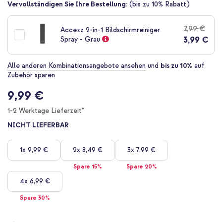
Zum
Vervollständigen Sie Ihre Bestellung:
(bis zu 10% Rabatt)
Anfang
der
7,99 €
Accezz 2-in-1 Bildschirmreiniger
Bildgalerie
3,99 €
Spray - Grau
springen
Alle anderen Kombinationsangebote ansehen
und
bis zu 10%
auf
Zubehör sparen
9,99 €
1-2 Werktage Lieferzeit*
NICHT LIEFERBAR
1x
9,99 €
2x
8,49 €
3x
7,99 €
Spare 15%
Spare 20%
4x
6,99 €
Spare 30%