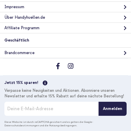
Impressum
Über Handyhuellen.de
Affiliate Programm
Geschäftlich
Brandcommerce
Jetzt 15% sparen!
Verpasse keine Neuigkeiten und Aktionen. Abonniere unseren
Newsletter und erhalte 15% Rabatt auf deine nächste Bestellung!
M
Anmelden
e
l
d
Diese Website ist durch reCAPTCHA gesichert und es gelten die
Google-
Datenschutzbestimmungen
und die
Nutzungsbedingungen
.
e