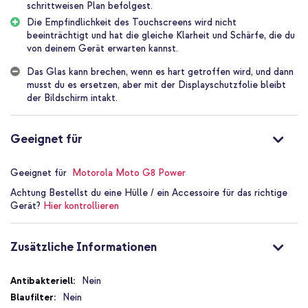
eine spezielle Beschichtung, die Fingerabdrücke und Flecken
schrittweisen Plan befolgest.
vermindert. Kurz gesagt, es handelt sich um eine
Die Empfindlichkeit des Touchscreens wird nicht
Displayschutzfolie, die alle Annehmlichkeiten bietet!
beeinträchtigt und hat die gleiche Klarheit und Schärfe, die du
von deinem Gerät erwarten kannst.
Guter Schutz für dein Smartphone
Die Selencia Displayschutzfolie Gehärtetes Glas sorgt dafür, dass
Das Glas kann brechen, wenn es hart getroffen wird, und dann
der Bildschirm deines Smartphones nicht beschädigt wird. Das
musst du es ersetzen, aber mit der Displayschutzfolie bleibt
Schutzglas ist aus starkem, gehärtetem Glas gefertigt, sodass sich
der Bildschirm intakt.
die Oberfläche genau wie das Smartphone selbst anfühlt. Die
Empfindlichkeit des Touchscreens wird nicht beeinträchtigt und
hat die gleiche Klarheit und Schärfe, die du von deinem Gerät
Geeignet für
erwarten kannst.
Für Handyhüllen geeignet
Geeignet für
Motorola Moto G8 Power
Die Displayschutzfolie ist für Handyhüllen geeignet. Das
Achtung
Bestellst du eine Hülle / ein Accessoire für das richtige
bedeutet, dass alle Hüllen auch dann noch auf dein Smartphone
Gerät?
Hier kontrollieren
passen, wenn du die Displayschutzfolie verwendest. So kannst du
dein Smartphone optimal schützen und es mit einer Hülle modisch
aussehen lassen.
Zusätzliche Informationen
Eine Displayschutzfolie, die alle Annehmlichkeiten bietet
Diese Selencia Displayschutzfolie aus gehärtetem Glas hält
Zusätzliche
Nein
deinen Bildschirm in bestem Zustand. Außerdem verfügt die Hülle
Informationen
Nein
über eine spezielle Beschichtung, die Fingerabdrücke und Flecken