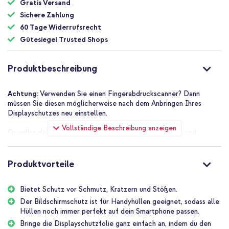
Gratis Versand
Sichere Zahlung
60 Tage Widerrufsrecht
Gütesiegel Trusted Shops
Produktbeschreibung
Achtung:
Verwenden Sie einen Fingerabdruckscanner? Dann
müssen Sie diesen möglicherweise nach dem Anbringen Ihres
Displayschutzes neu einstellen.
Vollständige Beschreibung anzeigen
Du willst dein Smartphone optimal vor Stürzen, Stößen und
Kratzern schützen? Entscheide dich dann für die Selencia
Displayschutzfolie Gehärtetes Glas! Eine gute Displayschutzfolie
ist heutzutage ein Muss, um dein teures Smartphone vor Kratzern
Produktvorteile
und Rissen im Bildschirm zu schützen. Diese Displayschutzfolie
besteht aus starkem gehärtetem Glas und ist vollständig
Bietet Schutz vor Schmutz, Kratzern und Stößen.
transparent, kratzfest und speziell für dein Smartphone
entwickelt. Die Empfindlichkeit des Touchscreens wird nicht
Der Bildschirmschutz ist für Handyhüllen geeignet, sodass alle
beeinträchtigt und hat die gleiche Klarheit und Schärfe, die du von
Hüllen noch immer perfekt auf dein Smartphone passen.
deinem Gerät erwarten kannst. Außerdem verfügt die Hülle über
Bringe die Displayschutzfolie ganz einfach an, indem du den