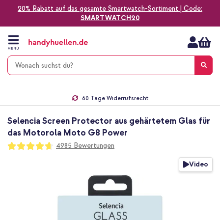
20% Rabatt auf das gesamte Smartwatch-Sortiment | Code:
SMARTWATCH20
Zum
Inhalt
springen
MENÜ
Gratis Versand
1-2 Werktage Lieferzeit*
60 Tage Widerrufsrecht
Die Nr. 1 für Apple Zubehör in Deutschland!
Selencia Screen Protector aus gehärtetem Glas für
das Motorola Moto G8 Power
Bewertung:
4985
Bewertungen
93
100
% of
Zum
Video
Ende
der
Bildgalerie
springen