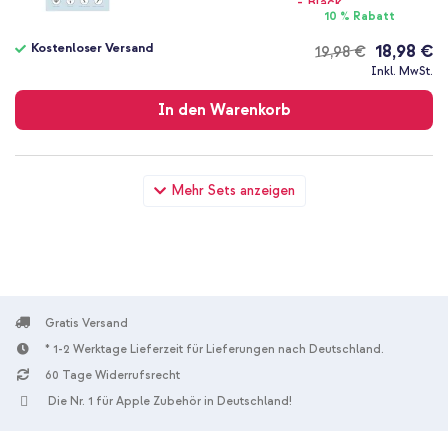
10 % Rabatt
Reinigungstuch im Lieferumfang enthalten
Kostenloser Versand
18,98 €
19,98 €
Kostenloser
Inkl. MwSt.
Versand
Du willst nie wieder befürchten müssen, dass dein Smartphone-
In den Warenkorb
Display beschädigt werden könnte? Bestelle dann die Selencia
Displayschutzfolie Gehärtetes Glas!
Selencia Screen Protector aus gehärtetem Glas Motorola
Mehr Sets anzeigen
Moto G8 Power + Boost↑Charge™ Braided USB-C-zu-USB-C
Kabel - 1 Meter
Gratis Versand
* 1-2 Werktage Lieferzeit für Lieferungen nach Deutschland.
60 Tage Widerrufsrecht
10 % Rabatt
Die Nr. 1 für Apple Zubehör in Deutschland!
Kostenloser Versand
25,28 €
26,98 €
Kostenloser
Inkl. MwSt.
Versand