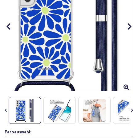
Zum
Farbauswahl:
Anfang