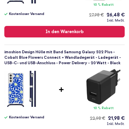
Nein
10 % Rabatt
Backcover, Hülle mit Band, Soft Case
Kostenloser Versand
26,48 €
27,98 €
Hülle
Kostenloser
Inkl. MwSt.
Rückseite & Seite
Versand
In den Warenkorb
imoshion Design Hülle mit Band Samsung Galaxy S22 Plus -
Cobalt Blue Flowers Connect + Wandladegerät - Ladegerät -
USB-C- und USB-Anschluss - Power Delivery - 20 Watt - Black
10 % Rabatt
Kostenloser Versand
21,98 €
22,98 €
Kostenloser
Inkl. MwSt.
Versand