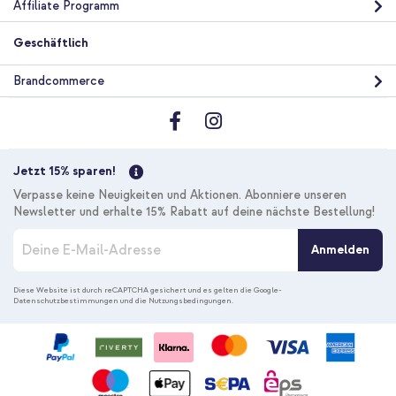
Affiliate Programm
Geschäftlich
Brandcommerce
Jetzt 15% sparen!
Verpasse keine Neuigkeiten und Aktionen. Abonniere unseren
Newsletter und erhalte 15% Rabatt auf deine nächste Bestellung!
M
Anmelden
e
l
d
Diese Website ist durch reCAPTCHA gesichert und es gelten die
Google-
Datenschutzbestimmungen
und die
Nutzungsbedingungen
.
e
n
S
i
e
s