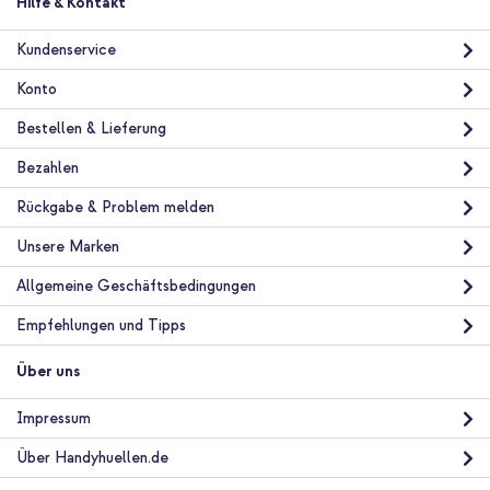
imoshion Design Hülle mit Band Samsung Galaxy S22 Plus -
Hilfe & Kontakt
Cobalt Blue Flowers Connect + Original USB-C-zu-USB-C-
Kabel in Fabrikverpackung - 1.8 meter - 25 Watt - Schwarz
Kundenservice
Konto
Bestellen & Lieferung
Bezahlen
Rückgabe & Problem melden
10 % Rabatt
Unsere Marken
Kostenloser Versand
19,28 €
19,98 €
Kostenloser
Inkl. MwSt.
Allgemeine Geschäftsbedingungen
Versand
In den Warenkorb
Empfehlungen und Tipps
Über uns
Impressum
Über Handyhuellen.de