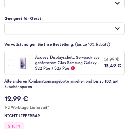
der
Bildgalerie
springen
Geeignet für Gerät :
Vervollständigen Sie Ihre Bestellung:
(bis zu 10% Rabatt)
Accezz Displayschutz 2er-pack aus
14,99 €
gehärtetem Glas Samsung Galaxy
13,49 €
S22 Plus / S23 Plus
Alle anderen Kombinationsangebote ansehen
und
bis zu 10%
auf
Zubehör sparen
12,99 €
1-2 Werktage Lieferzeit*
NICHT LIEFERBAR
2 für 1