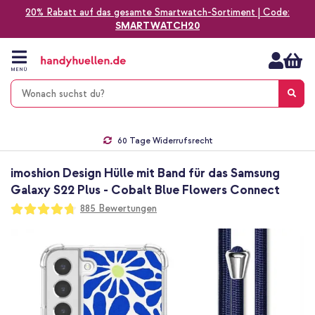
20% Rabatt auf das gesamte Smartwatch-Sortiment | Code:
SMARTWATCH20
Zum
Inhalt
springen
MENÜ
Gratis Versand
1-2 Werktage Lieferzeit*
60 Tage Widerrufsrecht
Die Nr. 1 für Apple Zubehör in Deutschland!
imoshion Design Hülle mit Band für das Samsung
Galaxy S22 Plus - Cobalt Blue Flowers Connect
Bewertung:
885
Bewertungen
94
100
% of
Zum
Ende
der
Bildgalerie
springen