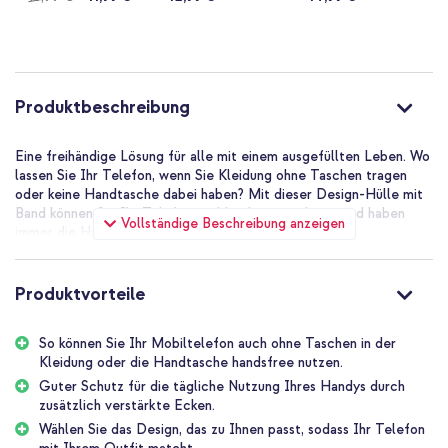
Groovy
gold
Produktbeschreibung
Eine freihändige Lösung für alle mit einem ausgefüllten Leben. Wo
lassen Sie Ihr Telefon, wenn Sie Kleidung ohne Taschen tragen
oder keine Handtasche dabei haben? Mit dieser Design-Hülle mit
Band können Sie Ihr Telefon problemlos mitnehmen und haben
Vollständige Beschreibung anzeigen
immer die Hände frei.
Kräftiges, verstellbares Band
Das Band hat einen Durchmesser von 5 mm und ist aus robustem
Produktvorteile
Naturmaterial gefertigt. Das macht das Band stark und
gleichzeitig weich, so dass es beim Tragen nicht in die Haut
So können Sie Ihr Mobiltelefon auch ohne Taschen in der
schneidet.
Kleidung oder die Handtasche handsfree nutzen.
Dank des silbernen Schiebedesigns lässt sich das Band ganz
Guter Schutz für die tägliche Nutzung Ihres Handys durch
einfach auf die richtige Länge einstellen. Machen Sie es lang,
zusätzlich verstärkte Ecken.
wenn Sie die Hülle quer über der Brust tragen wollen, und kürzer,
Wählen Sie das Design, das zu Ihnen passt, sodass Ihr Telefon
wenn Sie es lieber um den Hals oder das Handgelenk tragen.