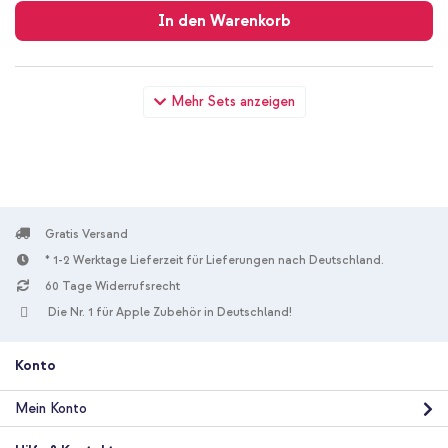
In den Warenkorb
imoshion Design Hülle mit Band Samsung Galaxy S22 Plus -
Mehr Sets anzeigen
Cobalt Blue Flowers Connect + Full Cover Screen Protector
aus gehärtetem Glas Samsung Galaxy S22 Plus / S23 Plus
Gratis Versand
* 1-2 Werktage Lieferzeit für Lieferungen nach Deutschland.
60 Tage Widerrufsrecht
10 % Rabatt
Die Nr. 1 für Apple Zubehör in Deutschland!
Kostenloser Versand
24,68 €
25,98 €
Kostenloser
Inkl. MwSt.
Versand
Konto
In den Warenkorb
Mein Konto