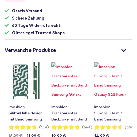
Gratis Versand
Sichere Zahlung
60 Tage Widerrufsrecht
Gütesiegel Trusted Shops
Verwandte Produkte
imoshion
imoshion
imoshion
SilikonHülle design
Transparentes
SilikonHülle mit
mit Band Samsung
Backcover mit Band
Band Samsung
Galaxy S22 Plus -
Samsung Galaxy
Galaxy S22 Plus -
Bewertung:
Bewertung:
Bewertung:
(154)
(664)
(307)
95%
96%
93%
Petrol Green
S22 Plus - Rosé
Schwarz
16,99 €
11,99 €
12,99 €
14,99 €