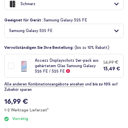
Schwarz
der
Bildgalerie
springen
Geeignet für Gerät :
Samsung Galaxy S25 FE
Samsung Galaxy S25 FE
Vervollständigen Sie Ihre Bestellung:
(bis zu 10% Rabatt)
Accezz Displayschutz 2er-pack aus
14,99 €
gehärtetem Glas Samsung Galaxy
13,49 €
S26 FE / S25 FE
Alle anderen Kombinationsangebote ansehen
und
bis zu 10%
auf
Zubehör sparen
16,99 €
1-2 Werktage Lieferzeit*
Vorrätig