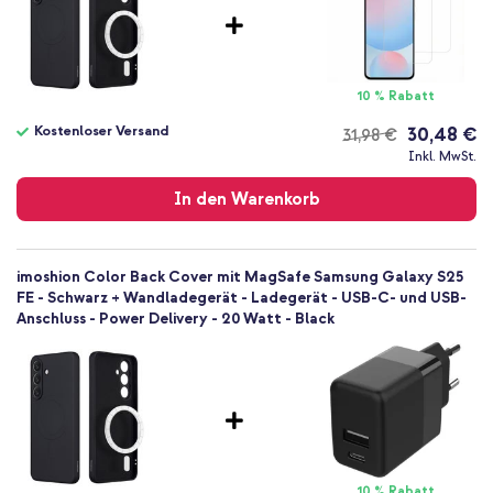
Keine
Bist du auf der Suche nach einer Hülle, die deinem Smartphone
Nein
einen schlanken Look verleiht und möchtest du MagSafe-Zubehör
Backcover, Soft Case
einfach nutzen können? Dann entscheide dich für das Color Back
Hülle
Cover mit MagSafe von imoshion!
10 % Rabatt
Rückseite & Seite
Kostenloser Versand
30,48 €
31,98 €
Kostenloser
Inkl. MwSt.
Versand
In den Warenkorb
imoshion Color Back Cover mit MagSafe Samsung Galaxy S25
FE - Schwarz + Wandladegerät - Ladegerät - USB-C- und USB-
Anschluss - Power Delivery - 20 Watt - Black
10 % Rabatt