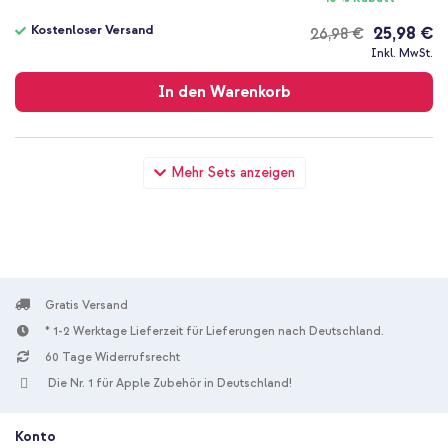
Kostenloser Versand
25,98 €
26,98 €
Kostenloser
Inkl. MwSt.
Versand
In den Warenkorb
imoshion Color Back Cover mit MagSafe Samsung Galaxy S25
Mehr Sets anzeigen
FE - Schwarz + Universal-Handykette - Rose Gold
Gratis Versand
* 1-2 Werktage Lieferzeit für Lieferungen nach Deutschland.
10 % Rabatt
60 Tage Widerrufsrecht
Kostenloser Versand
25,98 €
26,98 €
Die Nr. 1 für Apple Zubehör in Deutschland!
Kostenloser
Inkl. MwSt.
Versand
In den Warenkorb
Konto