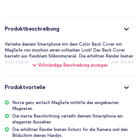
Black
Produktbeschreibung
Verleihe deinem Smartphone mit dem Color Back Cover mit
MagSafe von imoshion einen schlanken Look! Das Back Cover
besteht aus flexiblem Silikonmaterial. Die erhöhten Ränder bieten
zusätzlichen Schutz für die Kamera und das Display deines Geräts.
Vollständige Beschreibung anzeigen
Darüber hinaus ist die Hülle mit einer matten Beschichtung
versehen, die deinem Smartphone einen schlanken Look verleiht.
Die Mikrofaser-Innenseite verhindert zudem Kratzer auf deinem
Gerät. Die Hülle verfügt über eine integrierte MagSafe-Funktion,
Produktvorteile
so dass du problemlos MagSafe-Produkte verwenden kannst. Dank
des schlanken Designs der Hülle behält dein Gerät seine schlanke
Nutze ganz einfach MagSafe mithilfe des eingebauten
Form.
Magneten.
Täglicher Schutz für dein Smartphone
Die matte Beschichtung verleiht deinem Smartphone ein
Die Handyhülle besteht aus flexiblem Silikonmaterial. Das
elegantes Aussehen.
Silikonmaterial hat eine stoßdämpfende Wirkung und sorgt für den
Die erhöhten Ränder bieten Schutz für die Kamera und den
täglichen Schutz deines Smartphones. Dank der erhöhten Ränder
Bildschirm deines Handys.
sind auch dein Bildschirm und deine Kamera sicher vor Stürzen