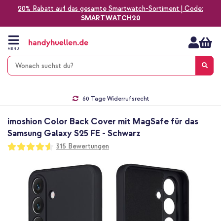
20% Rabatt auf das gesamte Smartwatch-Sortiment | Code:
SMARTWATCH20
Zum
Inhalt
springen
MENÜ
Gratis Versand
1-2 Werktage Lieferzeit*
60 Tage Widerrufsrecht
Die Nr. 1 für Apple Zubehör in Deutschland!
imoshion Color Back Cover mit MagSafe für das
Samsung Galaxy S25 FE - Schwarz
Bewertung:
315
Bewertungen
91
100
% of
Zum
Ende
der
Bildgalerie
springen