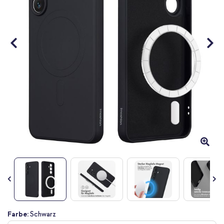
Zum
Farbe:
Schwarz
Anfang