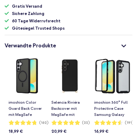
Gratis Versand
Sichere Zahlung
60 Tage Widerrufsrecht
Gütesiegel Trusted Shops
Verwandte Produkte
imoshion Color
Selencia Rivièra
imoshion 360° Full
Guard Back Cover
Backcover mit
Protective Case
mit MagSafe
MagSafe mit
Samsung Galaxy
Samsung Galaxy
abnehmbaren Haken
S25 FE - Schwarz
Bewertung:
Bewertung:
Bewertung:
(162)
(22)
(191)
95%
99%
91%
S25 FE - Schwarz
Samsung Galaxy
18,99 €
20,99 €
16,99 €
S25 FE - Velvet