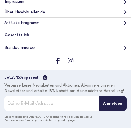
Fabrikverpackung - 1.8 meter - 25 Watt - Schwarz
Impressum
Über Handyhuellen.de
Affiliate Programm
Geschäftlich
10 % Rabatt
Brandcommerce
Kostenloser Versand
23,28 €
23,98 €
Kostenloser
Inkl. MwSt.
Versand
In den Warenkorb
Jetzt 15% sparen!
Verpasse keine Neuigkeiten und Aktionen. Abonniere unseren
Newsletter und erhalte 15% Rabatt auf deine nächste Bestellung!
M
Anmelden
e
l
d
Diese Website ist durch reCAPTCHA gesichert und es gelten die
Google-
Datenschutzbestimmungen
und die
Nutzungsbedingungen
.
e
n