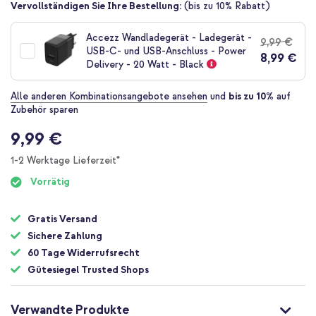
Zum
Vervollständigen Sie Ihre Bestellung:
(bis zu 10% Rabatt)
Anfang
der
Accezz Wandladegerät - Ladegerät -
9,99 €
Bildgalerie
USB-C- und USB-Anschluss - Power
8,99 €
springen
Delivery - 20 Watt - Black
Alle anderen Kombinationsangebote ansehen
und
bis zu 10%
auf
Zubehör sparen
9,99 €
1-2 Werktage Lieferzeit*
Vorrätig
Gratis Versand
Sichere Zahlung
60 Tage Widerrufsrecht
Gütesiegel Trusted Shops
Verwandte Produkte