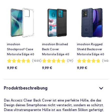
imoshion
imoshion Brushed
imoshion Rugged
Shockproof Case
Back Cover
Shield Backcover
Motorola Edge 40
Motorola Edge 40
Motorola Edge 40
Neo - Transparent
Neo - Schwarz
Neo - Dunkelblau
Bewertung:
Bewertung:
Bewertung:
(1035)
(79)
(142)
96%
96%
96%
9,99 €
9,99 €
9,99 €
Produktbeschreibung
Das Accezz Clear Back Cover ist eine perfekte Hülle, die das
Design deines Smartphones nicht versteckt, sondern es schützt.
Diese ultratransparente Hülle ist aus flexiblem Silikon gefertigt.