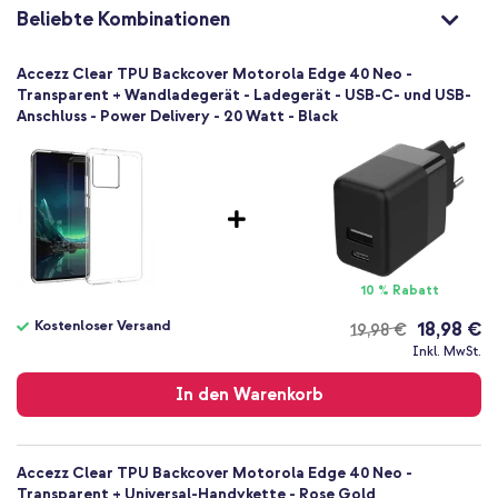
8720922157102
Beliebte Kombinationen
Accezz
SH00068004
Accezz Clear TPU Backcover Motorola Edge 40 Neo -
Transparent
Transparent + Wandladegerät - Ladegerät - USB-C- und USB-
Anschluss - Power Delivery - 20 Watt - Black
Silikon und TPU (weich)
Kein
Motorola
Smartphone
Keine
Nein
Backcover, Soft Case
10 % Rabatt
Hülle
Kostenloser Versand
18,98 €
19,98 €
Rückseite & Seite
Kostenloser
Inkl. MwSt.
Versand
In den Warenkorb
Accezz Clear TPU Backcover Motorola Edge 40 Neo -
Transparent + Universal-Handykette - Rose Gold