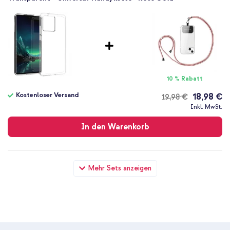
10 % Rabatt
Kostenloser Versand
18,98 €
19,98 €
Kostenloser
Inkl. MwSt.
Versand
In den Warenkorb
Accezz Clear TPU Backcover Motorola Edge 40 Neo -
Mehr Sets anzeigen
Transparent + Boost↑Charge™ Braided USB-C-zu-USB-C
Kabel - 1 Meter