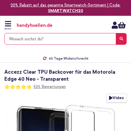
20% Rabatt auf das gesamte Smartwatch-Sortiment | Code:
SMARTWATCH20
Zum
Inhalt
springen
MENÜ
Gratis Versand
1-2 Werktage Lieferzeit*
60 Tage Widerrufsrecht
Die Nr. 1 für Apple Zubehör in Deutschland!
Accezz Clear TPU Backcover für das Motorola
Edge 40 Neo - Transparent
Bewertung:
525
Bewertungen
96
100
% of
Zum
Video
Ende
der
Bildgalerie
springen