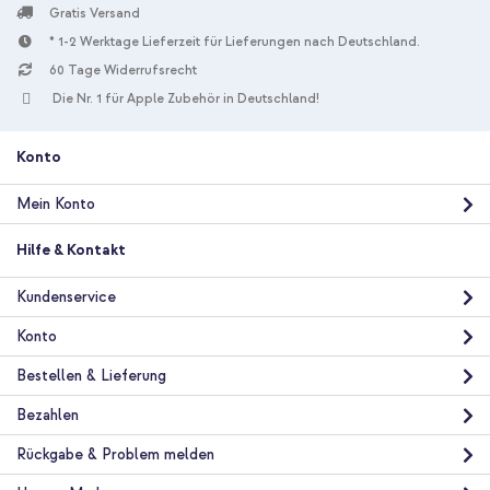
Gratis Versand
* 1-2 Werktage Lieferzeit für Lieferungen nach Deutschland.
60 Tage Widerrufsrecht
10 % Rabatt
Die Nr. 1 für Apple Zubehör in Deutschland!
Kostenloser Versand
25,28 €
26,98 €
Kostenloser
Inkl. MwSt.
Versand
Konto
In den Warenkorb
Mein Konto
Hilfe & Kontakt
Kundenservice
Konto
Bestellen & Lieferung
Bezahlen
Rückgabe & Problem melden