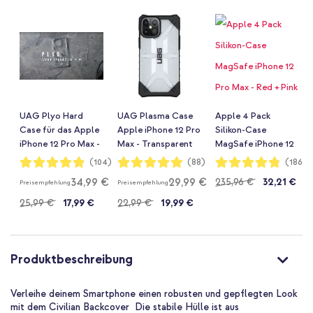
UAG Plyo Hard
UAG Plasma Case
Apple 4 Pack
Case für das Apple
Apple iPhone 12 Pro
Silikon-Case
iPhone 12 Pro Max -
Max - Transparent
MagSafe iPhone 12
Ash
Pro Max - Red + Pink
Bewertung:
Bewertung:
Bewertung:
(104)
(88)
(1862)
97%
99%
96%
Citrus + Cantaloupe
34,99 €
29,99 €
Regulärer
235,96 €
32,21 €
Preisempfehlung
Preisempfehlung
+ Black
25,99 €
17,99 €
22,99 €
19,99 €
Preis
Produktbeschreibung
Verleihe deinem Smartphone einen robusten und gepflegten Look
mit dem Civilian Backcover Die stabile Hülle ist aus