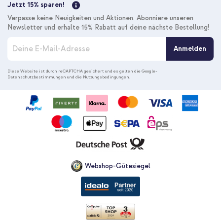
Jetzt 15% sparen!
Verpasse keine Neuigkeiten und Aktionen. Abonniere unseren
Newsletter und erhalte 15% Rabatt auf deine nächste Bestellung!
M
Anmelden
e
l
d
Diese Website ist durch reCAPTCHA gesichert und es gelten die
Google-
Datenschutzbestimmungen
und die
Nutzungsbedingungen
.
e
n
S
i
e
s
i
c
h
f
Webshop-Gütesiegel
ü
r
u
n
s
e