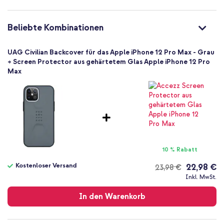
Nein
812451037210
Beliebte Kombinationen
UAG
11236D113333
UAG Civilian Backcover für das Apple iPhone 12 Pro Max - Grau
Grau
+ Screen Protector aus gehärtetem Glas Apple iPhone 12 Pro
Max
Kunststoff
Kein
130
Apple
Smartphone
Keine
Nein
10 % Rabatt
Backcover, Hard Case
Kostenloser Versand
22,98 €
23,98 €
Hülle
Kostenloser
Inkl. MwSt.
Rückseite & Seite
Versand
In den Warenkorb