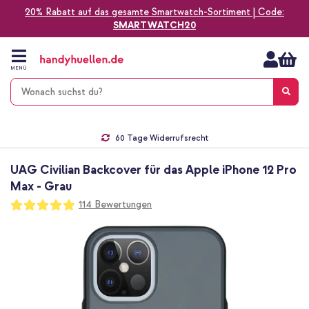
20% Rabatt auf das gesamte Smartwatch-Sortiment | Code:
SMARTWATCH20
Zum
Inhalt
springen
MENÜ
Gratis Versand
1-2 Werktage Lieferzeit*
60 Tage Widerrufsrecht
Die Nr. 1 für Apple Zubehör in Deutschland!
UAG Civilian Backcover für das Apple iPhone 12 Pro
Max - Grau
Bewertung:
114
Bewertungen
97
100
% of
Zum
Ende
der
Bildgalerie
springen