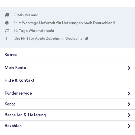
Gratis Versand
* 1-2 Werktage Lieferzeit für Lieferungen nach Deutschland.
60 Tage Widerrufsrecht
10 % Rabatt
Die Nr. 1 für Apple Zubehör in Deutschland!
Kostenloser Versand
22,98 €
23,98 €
Kostenloser
Inkl. MwSt.
Versand
Konto
In den Warenkorb
Mein Konto
UAG Civilian Backcover für das Apple iPhone 12 Pro Max - Grau
Hilfe & Kontakt
+ USB-C zu Lightning-Kabel - Refurbished - 1 Meter - Weiß
Kundenservice
Konto
Bestellen & Lieferung
Bezahlen
10 % Rabatt