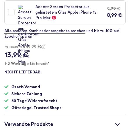
der
Accezz Screen Protector aus
9,99 €
Bildgalerie
gehärtetem Glas Apple iPhone 12
8,99 €
springen
Pro Max
Alle anderen Kombinationsangebote ansehen
und
bis zu 10%
auf
Zubehör sparen
39,99 €
Preisempfehlung
13,99 €
1-2 Werktage Lieferzeit*
NICHT LIEFERBAR
Gratis Versand
Sichere Zahlung
60 Tage Widerrufsrecht
Gütesiegel Trusted Shops
Verwandte Produkte