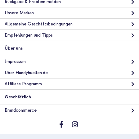
Rückgabe & Problem melden
Kostenloser Versand
27,49 €
28,99 €
Unsere Marken
Kostenloser
Inkl. MwSt.
Versand
Allgemeine Geschäftsbedingungen
In den Warenkorb
Empfehlungen und Tipps
Über uns
Impressum
Über Handyhuellen.de
Affiliate Programm
Geschäftlich
Brandcommerce