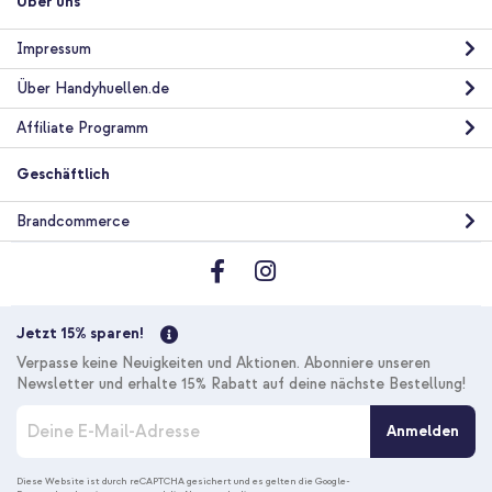
Über uns
Impressum
Über Handyhuellen.de
Affiliate Programm
Geschäftlich
Brandcommerce
Jetzt 15% sparen!
Verpasse keine Neuigkeiten und Aktionen. Abonniere unseren
Newsletter und erhalte 15% Rabatt auf deine nächste Bestellung!
M
Anmelden
e
l
d
Diese Website ist durch reCAPTCHA gesichert und es gelten die
Google-