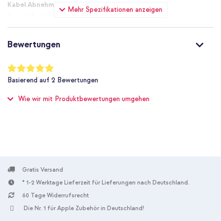
Ja
Mehr Spezifikationen anzeigen
1
Nein
45 W
Bewertungen
Ja
Power Delivery 3.1
Bewertung:
100
%
1 Pc
Basierend auf
2
Bewertungen
of
Ja
100
Wie wir mit Produktbewertungen umgehen
745883908226
Belkin
WCA013kq1MBK-B6
Schwarz
Recycelter Kunststoff
1 m
Gratis Versand
Nein
Universal
* 1-2 Werktage Lieferzeit für Lieferungen nach Deutschland.
Actioncam, Kabelloser Kopfhörer, E-
60 Tage Widerrufsrecht
Reader, Smartphone, Tablet, Kabellose Ohrhörer
Die Nr. 1 für Apple Zubehör in Deutschland!
Ladegeräte