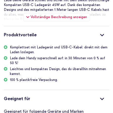
Lade deine Geräte schnell und sicher mit dem Belkin BoostCharge
Kompakten USB-C Ladegerät 45W auf. Dank des kompakten
Designs und des mitgelieferten 1 Meter langen USB-C Kabels hast
du alles, was du brauchst, um deine Geräte sofort aufzuladen; zu
Vollständige Beschreibung anzeigen
Hause, im Büro oder unterwegs.
Warum solltest du dich für das
Belkin BoostCharge USB-C
Produktvorteile
Ladegerät entscheiden?
Komplettset mit Ladegerät und USB-C-Kabel: direkt mit dem
Laden loslegen.
Unterstützt Schnellladung bis zu 45W für Handys, Tablets und
Lade dein Handy superschnell auf: in 30 Minuten von 0 % auf
andere USB-C Geräte
50 %!
Lädt dein Handy von 0% auf 50% in nur 30 Minuten auf
Leichtes und kompaktes Design, das du überallhin mitnehmen
kannst.
Kompaktes und leichtes Design, ideal für unterwegs
100 % plastikfreie Verpackung.
Inklusive 1 Meter USB-C zu USB-C Kabel, das maximal 60W
liefert
Geeignet für moderne Schnellladetechnologien für effizientes
Geeignet für
Aufladen
Sicheres Laden dank eingebautem Schutz gegen Überhitzung
Geeignet für folgende Geräte und Marken
und Überladung