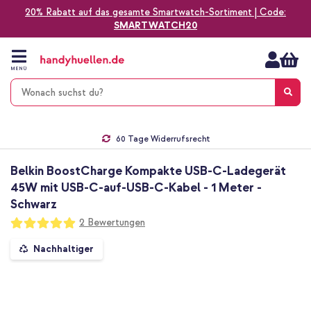
20% Rabatt auf das gesamte Smartwatch-Sortiment | Code:
SMARTWATCH20
Zum
Inhalt
springen
MENÜ
Gratis Versand
1-2 Werktage Lieferzeit*
60 Tage Widerrufsrecht
Die Nr. 1 für Apple Zubehör in Deutschland!
Belkin BoostCharge Kompakte USB-C-Ladegerät
45W mit USB-C-auf-USB-C-Kabel - 1 Meter -
Schwarz
Bewertung:
2
Bewertungen
100
100
% of
Zum
Nachhaltiger
Ende
der
Bildgalerie
springen