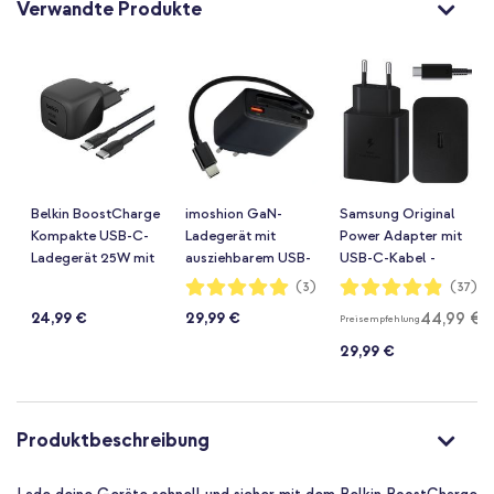
Verwandte Produkte
Belkin BoostCharge
imoshion GaN-
Samsung Original
Kompakte USB-C-
Ladegerät mit
Power Adapter mit
Ladegerät 25W mit
ausziehbarem USB-
USB-C-Kabel -
USB-C-auf-USB-C-
C-Kabel 65W - USB-
Ladegerät - USB-C-
Bewertung:
Bewertung:
(3)
(37)
100%
97%
Kabel - 1 Meter -
A + USB-C -
Anschluss - Fast
44,99 €
24,99 €
29,99 €
Preisempfehlung
Schwarz
Schwarz
Charger - 45 Watt -
1,8 m - Schwarz
29,99 €
Produktbeschreibung