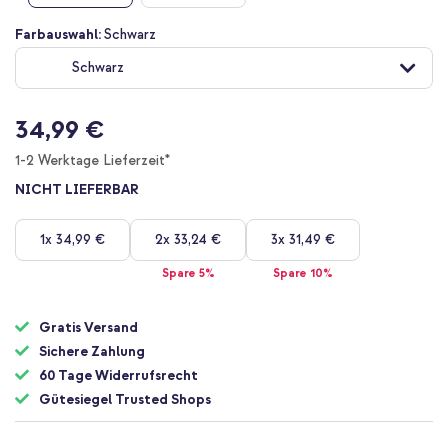
Zum
Farbauswahl:
Schwarz
Anfang
Schwarz
der
Bildgalerie
springen
34,99 €
1-2 Werktage Lieferzeit*
NICHT LIEFERBAR
1x
34,99 €
2x
33,24 €
3x
31,49 €
Spare 5%
Spare 10%
Gratis Versand
Sichere Zahlung
60 Tage Widerrufsrecht
Gütesiegel Trusted Shops