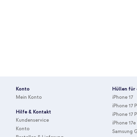
Artnr Zulieferer
Das elegante Design deines Handys bleibt sichtbar
SH00063169
Inklusive 1 Jahr Garantie
Farbe
Transparent
Material
Kunststoff
Du suchst eine praktische Hülle, die das elegante Design dein
Thema
Kein
das Back Cover mit Ständer von imoshion!
Geeignet für Marke
Apple
Geeigent für Gerätetyp
Smartphone
Inbegriffene Zubehöranzahl
Keine
Mit Displayschutz
Nein
Hüllenart
Backcover, Hard Case
Konto
Hüllen für
Zubehörart
Hülle
Mein Konto
iPhone 17
Schutz
Rückseite & Seite
iPhone 17 
Hilfe & Kontakt
iPhone 17 
Kundenservice
iPhone 17e
Konto
Samsung G