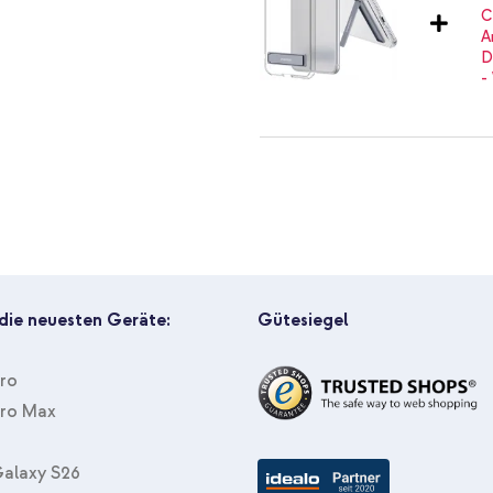
es Handys intakt hält? Dann nimm
imoshion Back Cover mit Ständer
Lightning-Kabel - Refurbished -
 die neuesten Geräte:
Gütesiegel
Pro
Pro Max
imoshion Back Cover mit Ständer
Screen Protector aus gehärtetem
alaxy S26