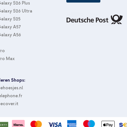
alaxy S26 Plus
alaxy S26 Ultra
alaxy S25
alaxy A57
alaxy A56
Pro
Pro Max
eren Shops:
hoesjes.nl
lephone.fr
ecover.it