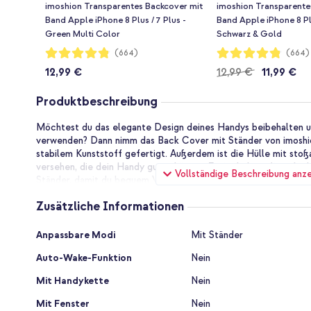
imoshion Transparentes Backcover mit
imoshion Transparente
Band Apple iPhone 8 Plus / 7 Plus -
Band Apple iPhone 8 Plu
Green Multi Color
Schwarz & Gold
Bewertung:
Bewertung:
(664)
(664)
96%
96%
12,99 €
12,99 €
11,99 €
Produktbeschreibung
Möchtest du das elegante Design deines Handys beibehalten u
verwenden? Dann nimm das Back Cover mit Ständer von imoshion
stabilem Kunststoff gefertigt. Außerdem ist die Hülle mit sto
versehen, die dein Handy gut schützen. Zusätzlich verfügt die 
Vollständige Beschreibung anz
Ständer, damit du bequem Videos ansehen und deine Hände frei
Zusätzliche Informationen
Guter Schutz für Ihr Smartphone.
Die Hülle ist aus stabilem Kunststoff gefertigt. Außerdem ist 
Zusätzliche
Silikonrändern versehen. Außerdem bieten die erhöhten Ränder 
Anpassbare Modi
Mit Ständer
Informationen
Kamera und das Display. Die Hülle ist auf Stürze aus 120 cm H
Auto-Wake-Funktion
Nein
damit vor Schäden durch Stürze oder Stöße gut geschützt.
Mit Handykette
Nein
Videos ansehen mit dem Ständer
Genieße mit dem praktischen Ständer Filmspaß, bei dem du die
Mit Fenster
Nein