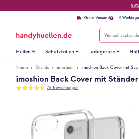
20%
Gratis Versand
1-2 Werktage 
SUCHE
Hüllen
Schutzfolien
Ladegeräte
Hal
Home
Brands
imoshion
imoshion Back Cover mit Stän
imoshion Back Cover mit Ständer f
Bewertung:
75
Bewertungen
93
100
% of
Zum
Ende
der
Bildgalerie
springen