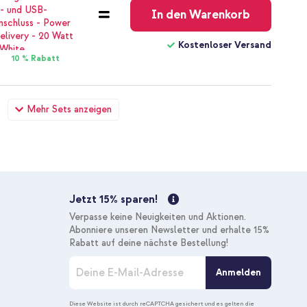
In den Warenkorb
Kostenloser Versand
10 % Rabatt
 Apple iPhone 8 Plus / 7 Plus - Transparent + USB-C zu
Mehr Sets anzeigen
 1 Meter - Weiß
28,49 €
29,99 €
Kostenloser
Inkl. MwSt.
Versand
In den Warenkorb
Jetzt 15% sparen!
Kostenloser Versand
Verpasse keine Neuigkeiten und Aktionen.
10 % Rabatt
Abonniere unseren Newsletter und erhalte 15%
Rabatt auf deine nächste Bestellung!
M
 Apple iPhone 8 Plus / 7 Plus - Transparent + Premium
Anmelden
e
 Glas Apple iPhone 8 Plus / 7 Plus
l
26,68 €
27,98 €
d
Diese Website ist durch reCAPTCHA gesichert und es gelten die