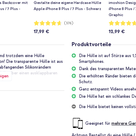
s Backcover mit
Gestalte deine eigene Hardcase Hülle
imoshion Desig
s / 7 Plus -
Apple iPhone 8 Plus / 7 Plus - Schwarz
iPhone 8 Plus /
Graphic
Bewertung:
Bewertung:
(376)
93%
94%
17,99 €
12,99 €
Produktvorteile
nd trotzdem eine Hülle
Die Hülle ist auf Stürze aus 
! Die transparente Hülle ist aus
Smartphones.
ßabfangenden Silikonrändern
Dank des transparenten Materi
Hülle über einen ausklappbaren
eigen
Die erhöhten Ränder bieten d
hast.
Schutz.
Ganz entspannt Videos ansehe
die Hülle mit stoßabsorbierenden
Die Hülle hat ein schlankes D
zusätzlichen Schutz für die
Die Hülle bietet keinen volls
öhe getestet. Ihr Smartphone ist
Geeignet für
mehrere Ger
 Hände freihast. Die Hülle
Achtung
Bestellst du eine Hülle /