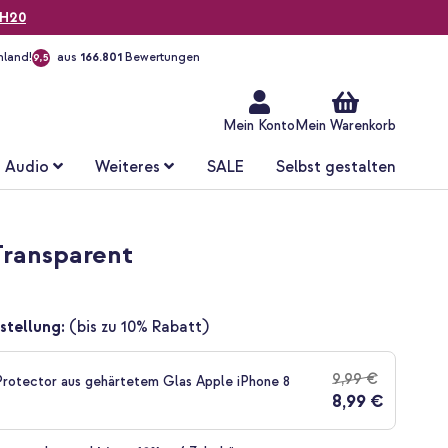
H20
hland!
aus
166.801
Bewertungen
9,5
Zum
Inhalt
springen
Mein Konto
Mein Warenkorb
Audio
Weiteres
SALE
Selbst gestalten
 Transparent
stellung:
(bis zu 10% Rabatt)
9,99 €
rotector aus gehärtetem Glas Apple iPhone 8
8,99 €