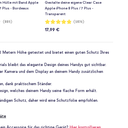
n Hülle mit Band Apple
Gestalte deine eigene Clear Case
 7 Plus - Bordeaux
Apple iPhone 8 Plus / 7 Plus -
Transparent
Bewertung:
(885)
(2876)
97%
17,99 €
1,2 Metern Höhe getestet und bietet einen guten Schutz Ihres
als bleibt das elegante Design deines Handys gut sichtbar.
er Kamera und dem Display an deinem Handy zusätzlichen
n, dank praktischem Ständer.
esign, welches deinem Handy seine flache Form erhält.
tändigen Schutz, daher wird eine Schutzfolie empfohlen.
äte
 ein Accessoire für das richtige Gerät?
Hier kontrollieren